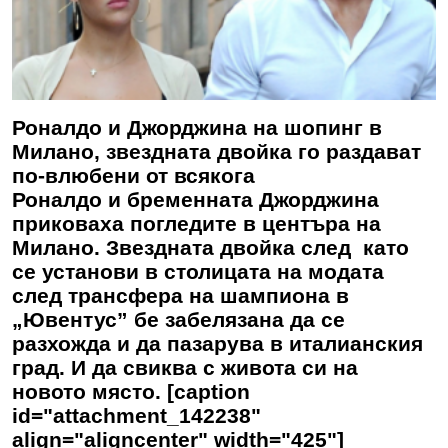
Роналдо и Джорджина на шопинг в
Милано, звездната двойка го раздават
по-влюбени от всякога
Роналдо и бременната Джорджина
приковаха погледите в центъра на
Милано. Звездната двойка след като
се установи в столицата на модата
след трансфера на шампиона в
„Ювентус” бе забелязана да се
разхожда и да пазарува в италианския
град. И да свиква с живота си на
новото място. [caption
id="attachment_142238"
align="aligncenter" width="425"]