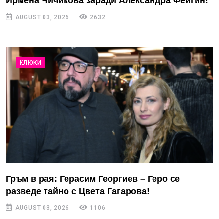
Ирмена Чичикова заради Александра Фейгин!
AUGUST 03, 2026
2632
КЛЮКИ
Гръм в рая: Герасим Георгиев – Геро се
разведе тайно с Цвета Гагарова!
AUGUST 03, 2026
1106