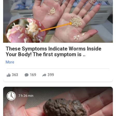
These Symptoms Indicate Worms Inside
Your Body! The first symptom is ..
More
363
169
399
7 h 26 min