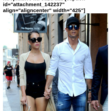
id="attachment_142237"
align="aligncenter" width="425"]