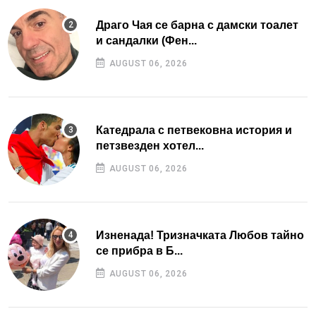
Драго Чая се барна с дамски тоалет
и сандалки (Фен...
AUGUST 06, 2026
Катедрала с петвековна история и
петзвезден хотел...
AUGUST 06, 2026
Изненада! Тризначката Любов тайно
се прибра в Б...
AUGUST 06, 2026