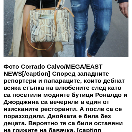
Фото Corrado Calvo/MEGA/EAST
NEWS[/caption] Според западните
репортери и папараците, които дебнат
всяка стъпка на влюбените след като
са посетили модните бутици Роналдо и
Джорджина са вечеряли в един от
изисканите ресторанти. А после са се
поразходили. Двойката е била без
децата. Вероятно те са били оставени
на грижите на бавачка. [caption