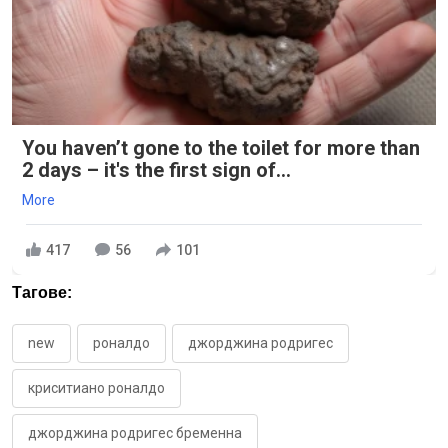
You haven’t gone to the toilet for more than
2 days – it's the first sign of...
More
417
56
101
Тагове:
new
роналдо
джорджина родригес
криситиано роналдо
джорджина родригес бременна