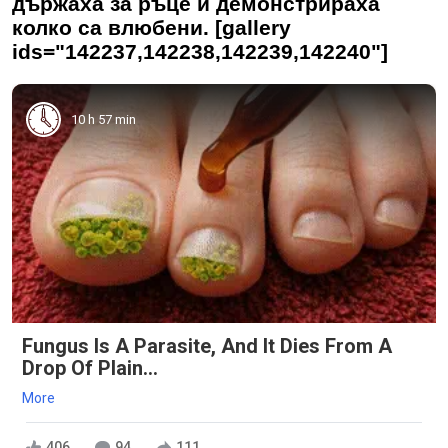
държаха за ръце и демонстрираха
колко са влюбени. [gallery
ids="142237,142238,142239,142240"]
10 h 57 min
Fungus Is A Parasite, And It Dies From A
Drop Of Plain...
More
406
94
111