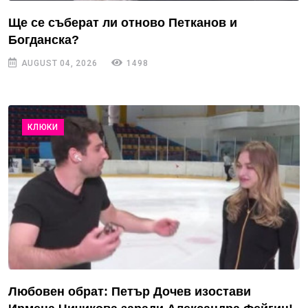
Ще се съберат ли отново Петканов и
Богданска?
AUGUST 04, 2026
1498
КЛЮКИ
Любовен обрат: Петър Дочев изостави