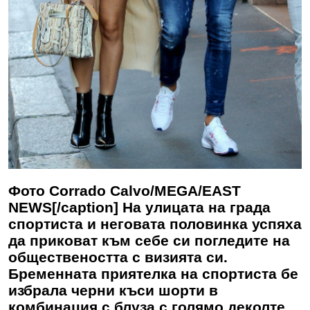
Фото Corrado Calvo/MEGA/EAST
NEWS[/caption] На улицата на града
спортиста и неговата половинка успяха
да приковат към себе си погледите на
обществеността с визията си.
Бременната приятелка на спортиста бе
избрала черни къси шорти в
комбинация с блуза с голямо деколте.