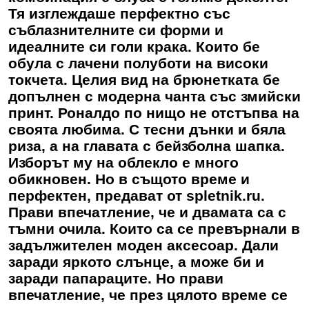
Тя изглеждаше перфектно със
съблазнителните си форми и
идеалните си голи крака. Които бе
обула с лачени полуботи на високи
токчета. Целия вид на брюнетката бе
допълнен с модерна чанта със змийски
принт. Роналдо по нищо не отстъпва на
своята любима. С тесни дънки и бяла
риза, а на главата с бейзболна шапка.
Изборът му на облекло е много
обикновен. Но в същото време и
перфектен, предават от spletnik.ru.
Прави впечатление, че и двамата са с
тъмни очила. Които са се превърнали в
задължителен моден аксесоар. Дали
заради яркото слънце, а може би и
заради папараците. Но прави
впечатление, че през цялото време се