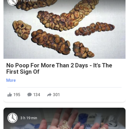
1 h 24 min
No Poop For More Than 2 Days - It's The
First Sign Of
More
195
134
301
3 h 19 min