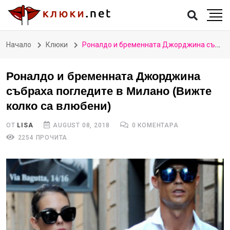
Начало
Клюки
Роналдо и бременната Джорджина събраха погледите в Милано (Вижте колко са влюбени)
Роналдо и бременната Джорджина
събраха погледите в Милано (Вижте
колко са влюбени)
ОТ
LISA
AUGUST 08, 2018
0 КОМЕНТАРА
2254 ПРОЧИТА