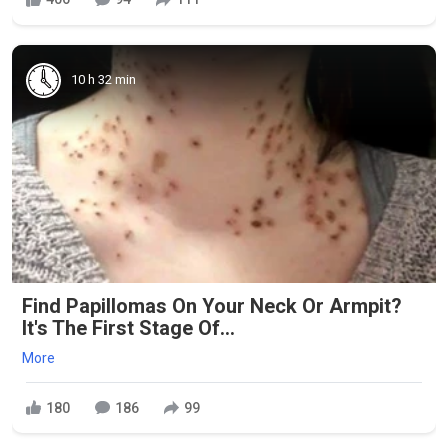
10 h 32 min
Find Papillomas On Your Neck Or Armpit?
It's The First Stage Of...
More
180
186
99