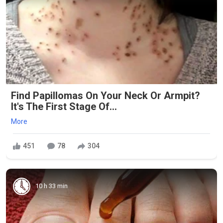
Find Papillomas On Your Neck Or Armpit?
It's The First Stage Of...
More
451
78
304
10 h 33 min