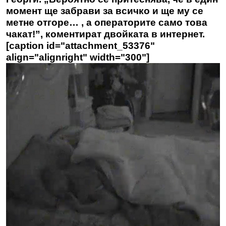
момент ще забрави за всичко и ще му се
метне отгоре… , а операторите само това
чакат!”, коментират двойката в интернет.
[caption id="attachment_53376"
align="alignright" width="300"]