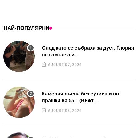
НАЙ-ПОПУЛЯРНИ
След като се събраха за дует, Глория
не замълча и...
AUGUST 07, 2026
Камелия лъсна без сутиен и по
прашки на 55 – (Вижт...
AUGUST 08, 2026