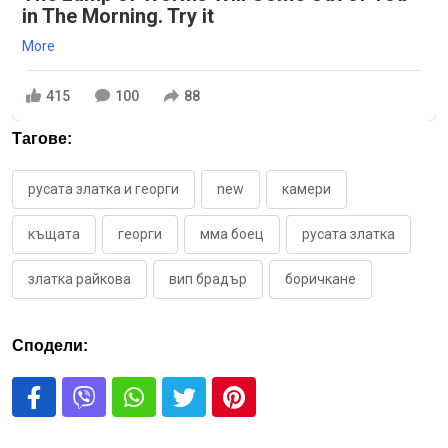
in The Morning. Try it
More
415
100
88
Тагове:
русата златка и георги
new
камери
къщата
георги
мма боец
русата златка
златка райкова
вип брадър
боричкане
Сподели: