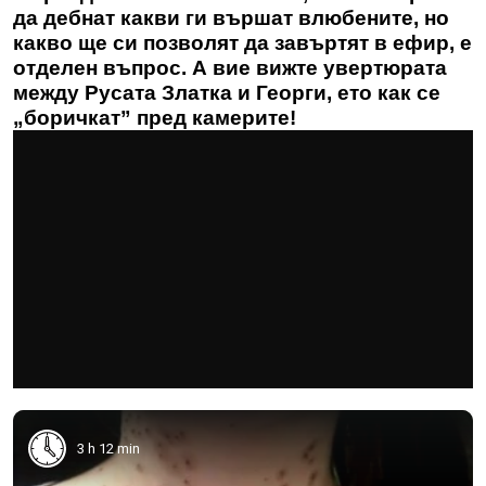
да дебнат какви ги вършат влюбените, но
какво ще си позволят да завъртят в ефир, е
отделен въпрос. А вие вижте увертюрата
между Русата Златка и Георги, ето как се
„боричкат” пред камерите!
3 h 12 min