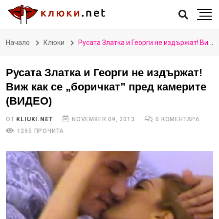
Начало
Клюки
Русата Златка и Георги не издържат! Виж как се „боричкат” пред камерите (ВИДЕО)
Русата Златка и Георги не издържат!
Виж как се „боричкат” пред камерите
(ВИДЕО)
ОТ
KLIUKI.NET
NOVEMBER 09, 2013
0 КОМЕНТАРА
1295 ПРОЧИТА