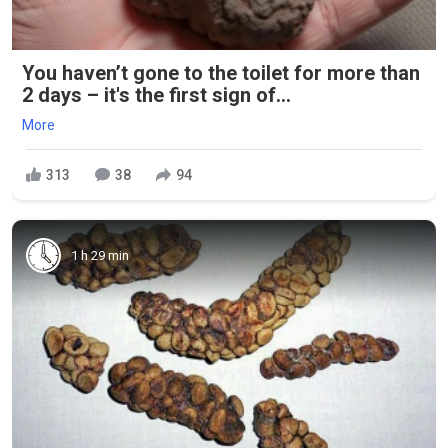
You haven’t gone to the toilet for more than
2 days – it's the first sign of...
More
313
38
94
1 h 29 min