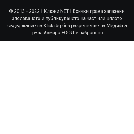
© 2013 - 2022 | Клюки.NET | Всички права запазени.
зползването и публикуването на част или цялото
съдържание на Kliuki.bg без разрешение на Медийна
група Асмара ЕООД е забранено.