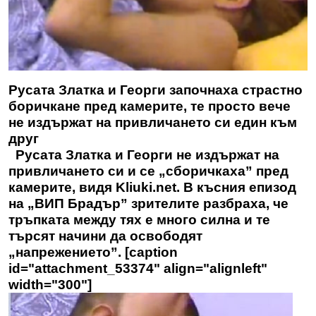
Русата Златка и Георги започнаха страстно
боричкане пред камерите, те просто вече
не издържат на привличането си един към
друг
Русата Златка и Георги не издържат на
привличането си и се „сборичкаха” пред
камерите, видя
Kliuki.net
. В късния епизод
на „ВИП Брадър” зрителите разбраха, че
тръпката между тях е много силна и те
търсят начини да освободят
„напрежението”. [caption
id="attachment_53374" align="alignleft"
width="300"]