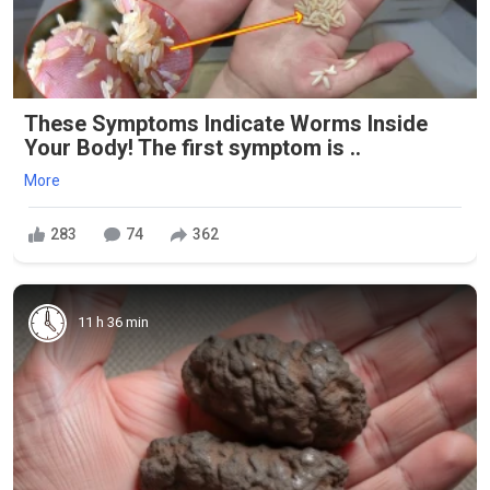
These Symptoms Indicate Worms Inside
Your Body! The first symptom is ..
More
283
74
362
11 h 36 min