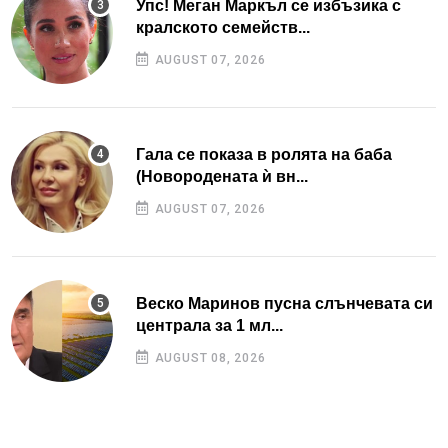
Упс! Меган Маркъл се избъзика с
кралското семейств...
AUGUST 07, 2026
Гала се показа в ролята на баба
(Новородената ѝ вн...
AUGUST 07, 2026
Веско Маринов пусна слънчевата си
централа за 1 мл...
AUGUST 08, 2026