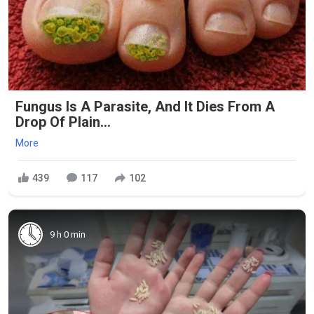
Fungus Is A Parasite, And It Dies From A
Drop Of Plain...
More
439
117
102
9 h 0 min