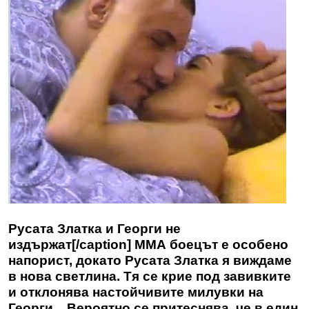
Русата Златка и Георги не
издържат[/caption] ММА боецът е особено
напорист, докато Русата Златка я виждаме
в нова светлина. Тя се крие под завивките
и отклонява настойчивите милувки на
Георги. „Вероятно се притеснява, че в един