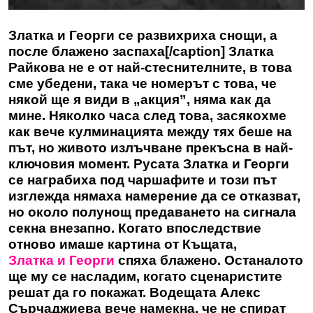
Златка и Георги се развихриха снощи, а
после блажено заспаха[/caption] Златка
Райкова не е от най-стеснителните, в това
сме убедени, така че номерът с това, че
някой ще я види в „акция”, няма как да
мине. Няколко часа след това, засякохме
как вече кулминацията между тях беше на
път, но живото излъчване прекъсна в най-
ключовия момент. Русата Златка и Георги
се награбиха под чаршафите и този път
изглежда нямаха намерение да се отказват,
но около полунощ предаването на сигнала
секна внезапно. Когато впоследствие
отново имаше картина от Къщата,
Златка и Георги
спяха блажено. Останалото
ще му се насладим, когато сценаристите
решат да го покажат. Водещата Алекс
Сърчаджиева вече намекна, че не спират