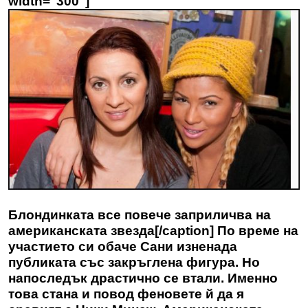
width="300"]
Блондинката все повече заприличва на
американската звезда[/caption] По време на
участието си обаче Сани изненада
публиката със закръглена фигура. Но
напоследък драстично се втали. Именно
това стана и повод феновете й да я