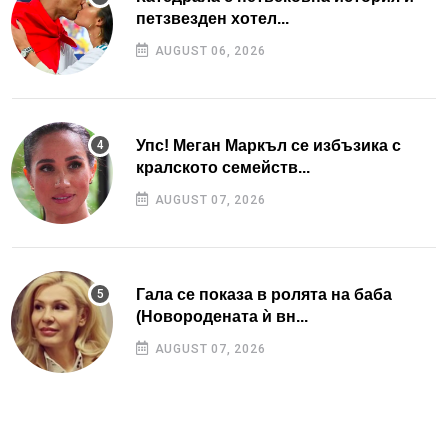
петзвезден хотел...
AUGUST 06, 2026
Упс! Меган Маркъл се избъзика с
кралското семейств...
AUGUST 07, 2026
Гала се показа в ролята на баба
(Новородената ѝ вн...
AUGUST 07, 2026