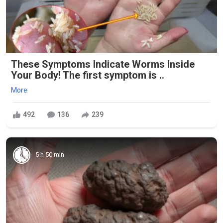
These Symptoms Indicate Worms Inside
Your Body! The first symptom is ..
More
492
136
239
5 h 50 min