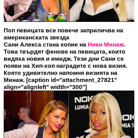
Поп певицата все повече заприличва на
американската звезда
Сани Алекса стана копие на
Ники Минаж
.
Това твърдят фенове на певицата, които
видяха новия и имидж. Тези дни Сани се
появи на Хип-хоп наградите с нова визия.
Която удивително напомня визията на
Минаж. [caption id="attachment_27821"
align="alignleft" width="300"]