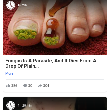
15 min
Fungus Is A Parasite, And It Dies From A
Drop Of Plain...
More
386
30
304
4 h 28 min