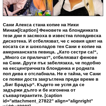
Сани Алекса стана копие на Ники
Минаж[/caption] Феновете на блондинката
тези дни я засякоха в известна пловдивска
дискотека. И отбелязват, че с новия цвят на
косата си и шоколадов тен Сани е копие на
американската певица. „Като сестри са!“,
„Много си приличат“, отбелязват фенове
на Сани. Други пък забелязаха, че подобно
на ексцентричната блондинка и родната
поп дива е отслабнала. Не е тайна, че Сани
се появи доста закръглена преди време в
„Биг Брадър“. Където не успя да се
задържи дълго и бе изгонена от
съквартирантите. [caption
id="attachment_27822" align="alignright"