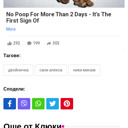
No Poop For More Than 2 Days - It's The
First Sign Of
More
292
199
303
Тагове:
двойничка
сани алекса
ники минаж
Сподели:
Още от Клюки