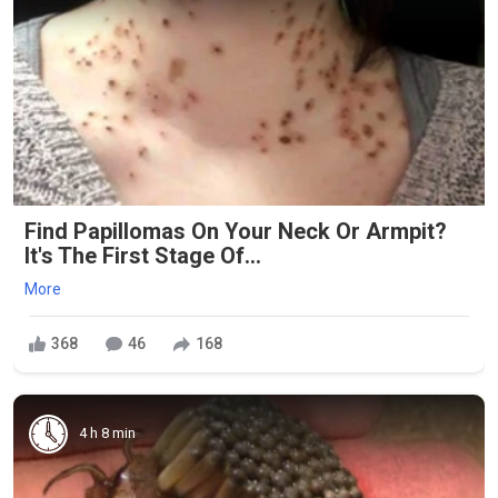
Find Papillomas On Your Neck Or Armpit?
It's The First Stage Of...
More
368
46
168
4 h 8 min