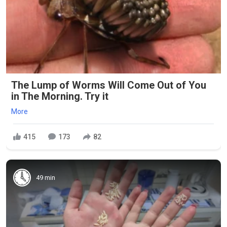
The Lump of Worms Will Come Out of You
in The Morning. Try it
More
415
173
82
49 min