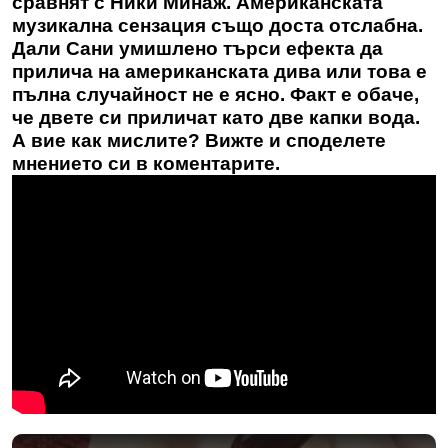
сравнят с Ники Минаж. Американската
музикална сензация също доста отслабна.
Дали Сани умишлено търси ефекта да
прилича на американската дива или това е
пълна случайност не е ясно. Факт е обаче,
че двете си приличат като две капки вода.
А вие как мислите? Вижте и споделете
мнението си в коментарите.