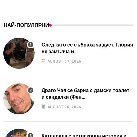
НАЙ-ПОПУЛЯРНИ
След като се събраха за дует, Глория
не замълча и...
AUGUST 07, 2026
Драго Чая се барна с дамски тоалет
и сандалки (Фен...
AUGUST 06, 2026
Катедрала с петвековна история и