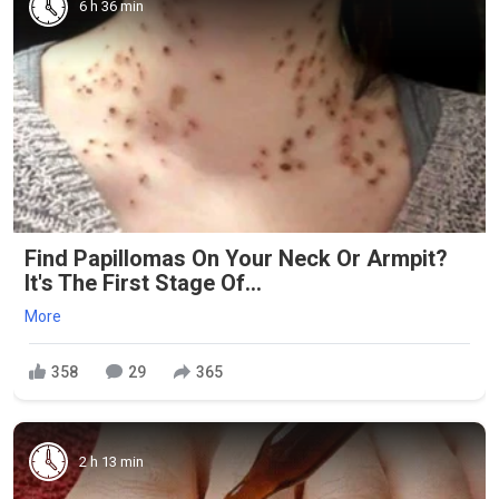
6 h 36 min
Find Papillomas On Your Neck Or Armpit?
It's The First Stage Of...
More
358
29
365
2 h 13 min