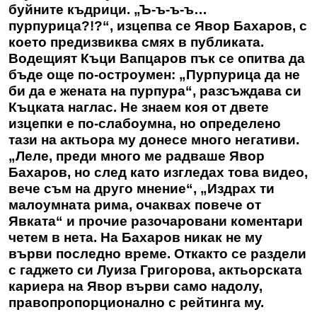
буйните къдрици. „Ъ-ъ-ъ-ъ…
пурпурица?!?“, изцепва се Явор Бахаров, с
което предизвиква смях в публиката.
Водещият Къци Вапцаров пък се опитва да
бъде още по-остроумен: „Пурпурица да не
би да е жената на пурпура“, разсъждава си
Къцката наглас. Не знаем коя от двете
изцепки е по-слабоумна, но определено
тази на актьора му донесе много негативи.
„Леле, преди много ме радваше Явор
Бахаров, но след като изгледах това видео,
вече съм на друго мнение“, „Издрах ти
малоумната рима, очаквах повече от
Явката“ и прочие разочаровани коментари
четем в нета. На Бахаров никак не му
върви последно време. Откакто се раздели
с гаджето си Луиза Григорова, актьорската
кариера на Явор върви само надолу,
правопропорционално с рейтинга му.