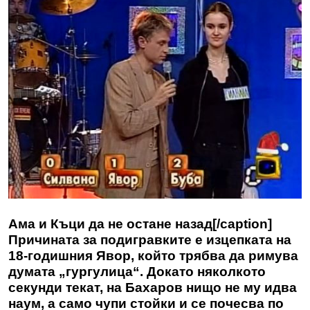
Ама и Къци да не остане назад[/caption]
Причината за подигравките е изцепката на
18-годишния Явор, който трябва да римува
думата „гургулица“. Докато няколкото
секунди текат, на Бахаров нищо не му идва
наум, а само чупи стойки и се почесва по