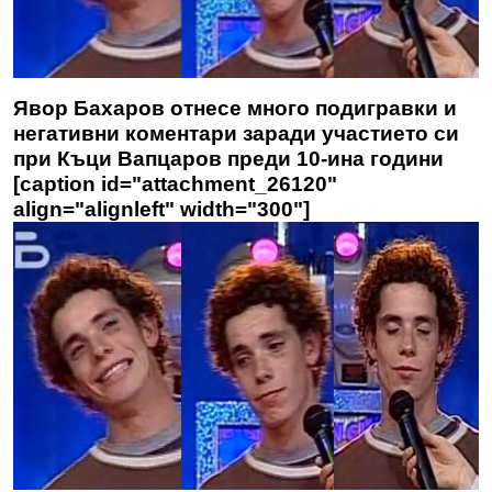
Явор Бахаров отнесе много подигравки и
негативни коментари заради участието си
при Къци Вапцаров преди 10-ина години
[caption id="attachment_26120"
align="alignleft" width="300"]