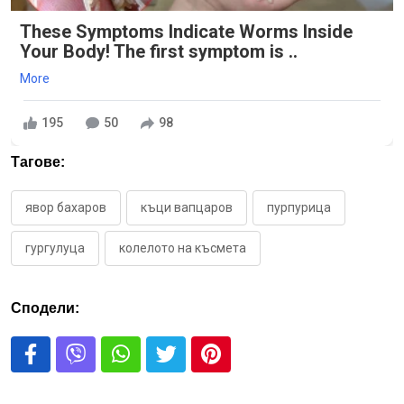
These Symptoms Indicate Worms Inside
Your Body! The first symptom is ..
More
195
50
98
Тагове:
явор бахаров
къци вапцаров
пурпурица
гургулуца
колелото на късмета
Сподели: