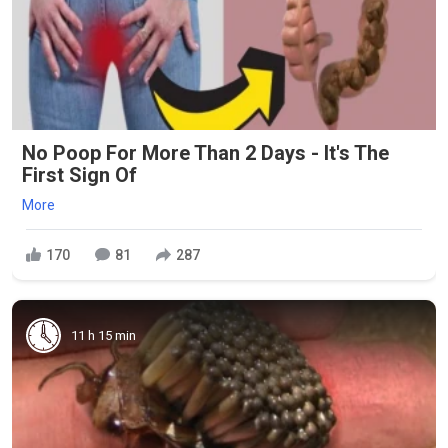
No Poop For More Than 2 Days - It's The
First Sign Of
More
170
81
287
11 h 15 min