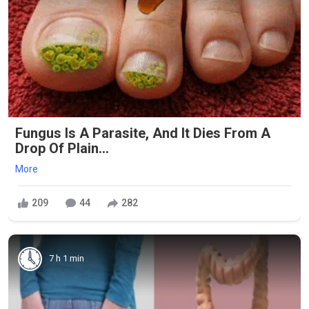
Fungus Is A Parasite, And It Dies From A
Drop Of Plain...
More
209
44
282
7 h 1 min