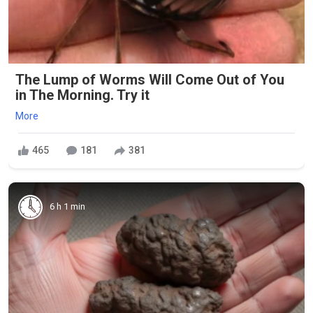
The Lump of Worms Will Come Out of You
in The Morning. Try it
More
465
181
381
6 h 1 min