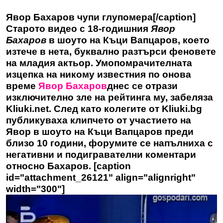
Явор Бахаров чупи глупомера[/caption]
Старото видео с 18-годишния
Явор
Бахаров
в шоуто на Къци Вапцаров, което
изтече в нета, буквално разтърси феновете
на младия актьор. Умопомрачителната
изцепка на никому известния по онова
време
Явор Бахаров
днес се отрази
изключително зле на рейтинга му, забеляза
Kliuki.net. След като колегите от
Kliuki.bg
публикуваха клипчето от участието на
Явор в шоуто на Къци Вапцаров преди
близо 10 години, форумите се напълниха с
негативни и подигравателни коментари
относно Бахаров. [caption
id="attachment_26121" align="alignright"
width="300"]