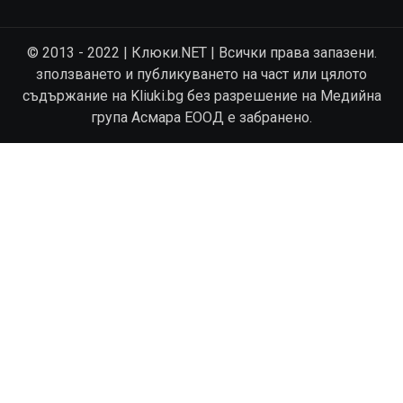
© 2013 - 2022 | Клюки.NET | Всички права запазени.
зползването и публикуването на част или цялото
съдържание на Kliuki.bg без разрешение на Медийна
група Асмара ЕООД е забранено.