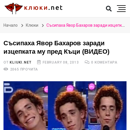
Начало
Клюки
Съсипаха Явор Бахаров заради изцепката му пред Къци (ВИДЕО)
Съсипаха Явор Бахаров заради
изцепката му пред Къци (ВИДЕО)
ОТ
KLIUKI.NET
FEBRUARY 08, 2013
0 КОМЕНТАРА
2065 ПРОЧИТА