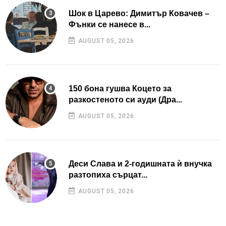
Шок в Царево: Димитър Ковачев –
Фънки се нанесе в...
AUGUST 05, 2026
150 бона гушва Коцето за
разкостеното си ауди (Дра...
AUGUST 05, 2026
Деси Слава и 2-годишната ѝ внучка
разтопиха сърцат...
AUGUST 05, 2026