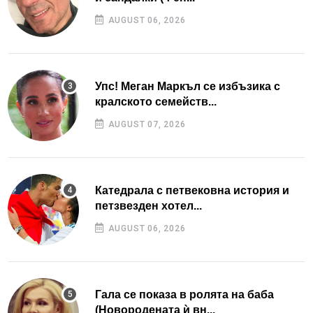
AUGUST 06, 2026
Упс! Меган Маркъл се избъзика с
кралското семейств...
AUGUST 07, 2026
Катедрала с петвековна история и
петзвезден хотел...
AUGUST 06, 2026
Гала се показа в ролята на баба
(Новородената ѝ вн...