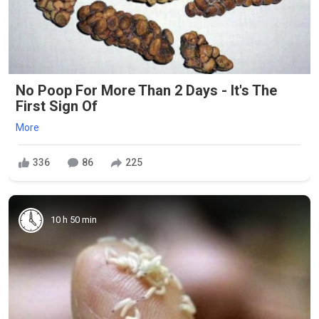
No Poop For More Than 2 Days - It's The
First Sign Of
More
336
86
225
10 h 50 min