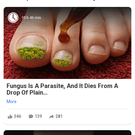
10 h 46 min
Fungus Is A Parasite, And It Dies From A
Drop Of Plain...
More
346
139
281