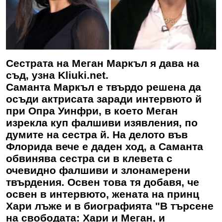
Сестрата на Меган Маркъл я дава на
съд, узна Kliuki.net.
Саманта Маркъл е твърдо решена да
осъди актрисата заради интервюто й
при Опра Уинфри, в което Меган
изрекла куп фалшиви изявления, по
думите на сестра й. На делото във
Флорида вече е даден ход, а Саманта
обвинява сестра си в клевета с
очевидно фалшиви и злонамерени
твърдения. Освен това тя добавя, че
освен в интервюто, жената на принц
Хари лъже и в биографията "В търсене
на свободата: Хари и Меган, и