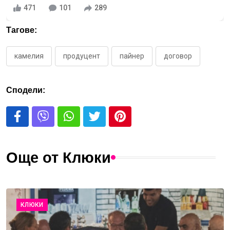
471
101
289
Тагове:
камелия
продуцент
пайнер
договор
Сподели:
Още от Клюки
КЛЮКИ