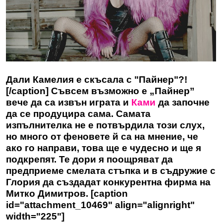
Дали Камелия е скъсала с "Пайнер"?!
[/caption] Съвсем възможно е „Пайнер”
вече да са извън играта и
Ками
да започне
да се продуцира сама. Самата
изпълнителка не е потвърдила този слух,
но много от феновете й са на мнение, че
ако го направи, това ще е чудесно и ще я
подкрепят. Те дори я поощряват да
предприеме смелата стъпка и в съдружие с
Глория да създадат конкурентна фирма на
Митко Димитров. [caption
id="attachment_10469" align="alignright"
width="225"]