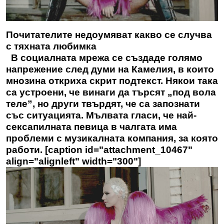
Почитателите недоумяват какво се случва
с тяхната любимка
В социалната мрежа се създаде голямо
напрежение след думи на Камелия, в които
мнозина откриха скрит подтекст. Някои така
са устроени, че винаги да търсят „под вола
теле”, но други твърдят, че са запознати
със ситуацията. Мълвата гласи, че най-
сексапилната певица в чалгата има
проблеми с музикалната компания, за която
работи. [caption id="attachment_10467"
align="alignleft" width="300"]