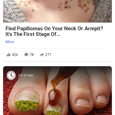
Find Papillomas On Your Neck Or Armpit?
It's The First Stage Of...
More
426
78
271
2 h 57 min