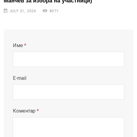
Манчев за избора на участници)
JULY 21, 2026
8071
Име
*
E-mail
Коментар
*