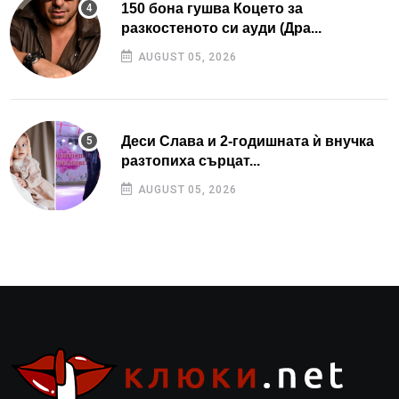
150 бона гушва Коцето за
разкостеното си ауди (Дра...
AUGUST 05, 2026
Деси Слава и 2-годишната ѝ внучка
разтопиха сърцат...
AUGUST 05, 2026