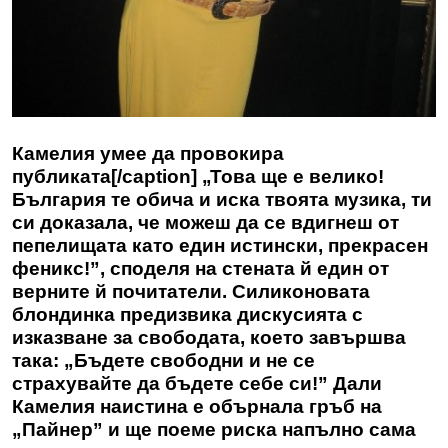
Камелия умее да провокира
публиката[/caption] „Това ще е велико!
България те обича и иска твоята музика, ти
си доказала, че можеш да се вдигнеш от
пепелищата като един истински, прекрасен
феникс!”, споделя на стената й един от
верните й почитатели. Силиконовата
блондинка предизвика дискусията с
изказване за свободата, което завършва
така: „Бъдете свободни и не се
страхувайте да бъдете себе си!” Дали
Камелия наистина е обърнала гръб на
„Пайнер” и ще поеме риска напълно сама