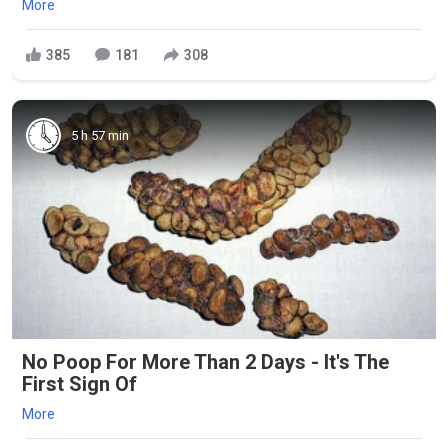
More
385
181
308
5 h 57 min
No Poop For More Than 2 Days - It's The
First Sign Of
More