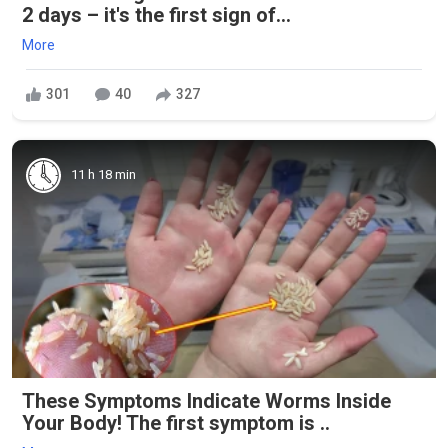
2 days – it's the first sign of...
More
301
40
327
11 h 18 min
These Symptoms Indicate Worms Inside
Your Body! The first symptom is ..