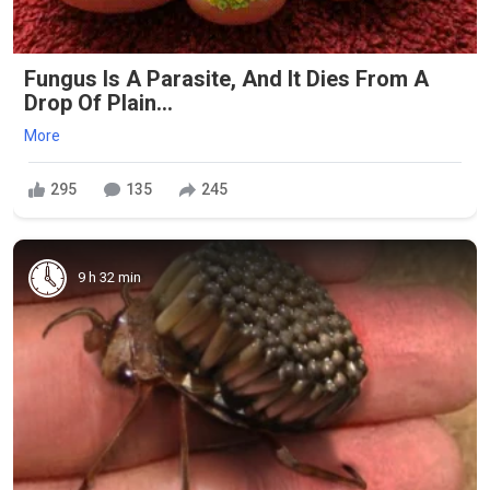
Fungus Is A Parasite, And It Dies From A
Drop Of Plain...
More
295
135
245
9 h 32 min