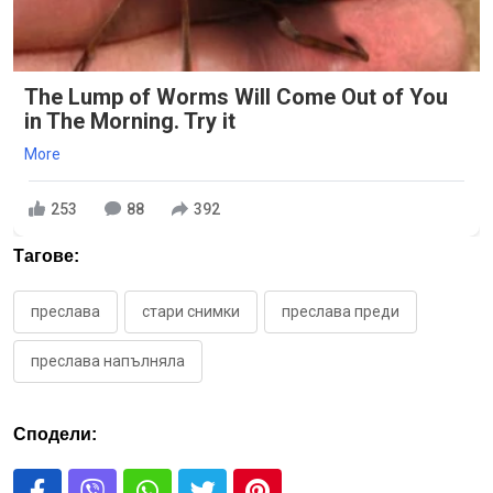
The Lump of Worms Will Come Out of You
in The Morning. Try it
More
253
88
392
Тагове:
преслава
стари снимки
преслава преди
преслава напълняла
Сподели: