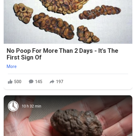
No Poop For More Than 2 Days - It's The
First Sign Of
More
500
145
197
10 h 32 min