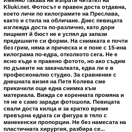
Именно такава ни изпрати читател на
Kliuki.net. Фотосът е правен доста отдавна,
което личи по килограмите на Преслава,
както и стила на обличане. Днес певицата
изглежда доста по-различно, като дори
пищният й бюст не е успял да запази
предишните си форми. На снимката е почти
без грим, няма и прическа и е поне с 15-ина
килограма по-едра, отколкото сега. Не е
ясно къде е правено фотото, но ако съдим
по дънките на закачалката, едва ли е в
професионално студио. За сравнение с
днешната визия на Петя Колева сме
прикачили още една снимка към
материала. Вижда се коренната промяна и
тя не е само заради фотошопа. Певицата
свали доста килца и за кратко време
превърна едрата си фигура в тяло с
манекенски пропорции. Не без намесата на
пластичната хирургия, разбира се...