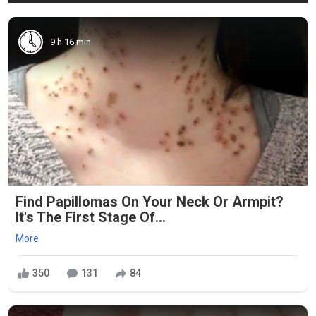
9 h 16 min
Find Papillomas On Your Neck Or Armpit?
It's The First Stage Of...
More
350
131
84