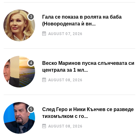
Гала се показа в ролята на баба
(Новородената ѝ вн...
AUGUST 07, 2026
Веско Маринов пусна слънчевата си
централа за 1 мл...
AUGUST 08, 2026
След Геро и Ники Кънчев се разведе
тихомълком с го...
AUGUST 08, 2026