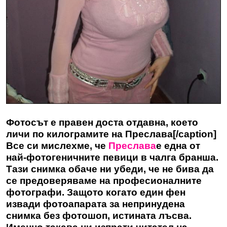
Фотосът е правен доста отдавна, което
личи по килограмите на Преслава[/caption]
Все си мислехме, че
Преслава
е една от
най-фотогеничните певици в чалга бранша.
Тази снимка обаче ни убеди, че не бива да
се предоверяваме на професионалните
фотографи. Защото когато един фен
извади фотоапарата за непринудена
снимка без фотошоп, истината лъсва.