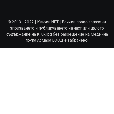
© 2013 - 2022 | Клюки.NET | Всички права запазени.
зползването и публикуването на част или цялото
съдържание на Kliuki.bg без разрешение на Медийна
група Асмара ЕООД е забранено.