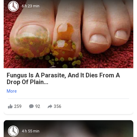
6 h 23 min
Fungus Is A Parasite, And It Dies From A
Drop Of Plain...
More
259
92
356
4 h 55 min