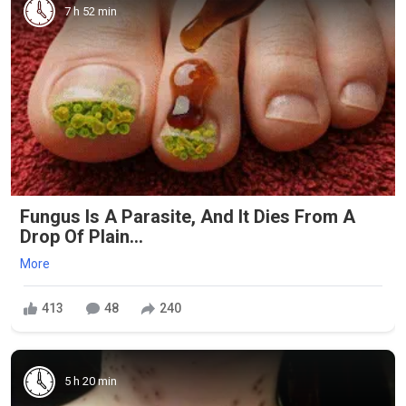
7 h 52 min
Fungus Is A Parasite, And It Dies From A
Drop Of Plain...
More
413
48
240
5 h 20 min