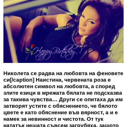
Николета се радва на любовта на феновете
си[/caption] Наистина, червената роза е
абсолютен символ на любовта, а според
злите езици в мрежата бялата не подсказва
за такива чувства… Други се опитаха да им
затворят устите с обяснението, че бялото
цвете е като обяснение във вярност, а и е
намек за невинност и чистота. От тук
нататък нещата съвсем загрубяха, защото