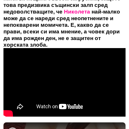
това предизвика същински залп сред
недоволстващите, че
Николета
най-малко
може да се нареди сред неопетнените и
непокварени момичета. Е, какво да се
прави, всеки си има мнение, а човек дори
да има рожден ден, не е защитен от
хорската злоба.