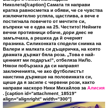
Николета[/caption] Самата тя направи
кратка равносметка и обяви, че се чувства
изключително успяла, щастлива, а вече е
постигнала повечето от мечтите си,
въпреки че е едва на 25. Честито! Нейните
вечни противници обаче, дори днес не
замълчаха, а решиха да й очернят
празника. Силиконката сподели снимка на
Валери и малката си дъщеричка, на която
двамата държат бяла роза. „Това е най-
ценният ми подарък!”, отбеляза НиЛо.
Някои побързаха да си направят
заключенията, че ако футболистът
наистина държеше на половинката си,
щеше да я засипе с червени рози, както
направи наскоро Ники Михайлов за
Алисия
. [caption id="attachment_18519"
align="alignright" width="300"]