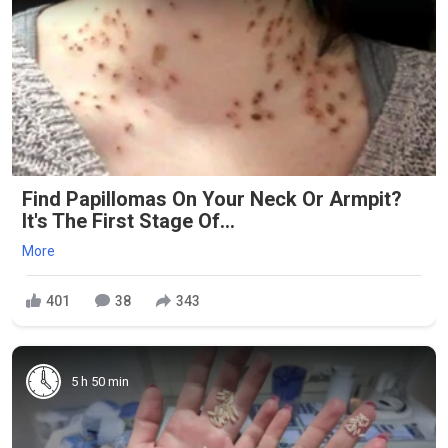
Find Papillomas On Your Neck Or Armpit?
It's The First Stage Of...
More
401
38
343
5 h 50 min