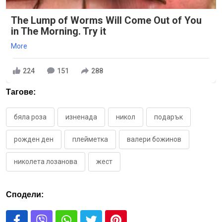
The Lump of Worms Will Come Out of You
in The Morning. Try it
More
224
151
288
Тагове:
бяла роза
изненада
никол
подарък
рожден ден
плейметка
валери божинов
николета лозанова
жест
Сподели: