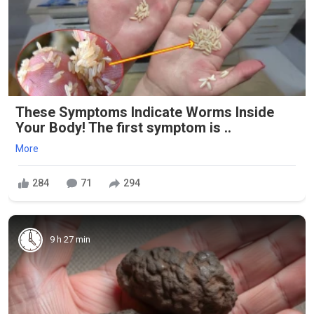
These Symptoms Indicate Worms Inside
Your Body! The first symptom is ..
More
284
71
294
9 h 27 min