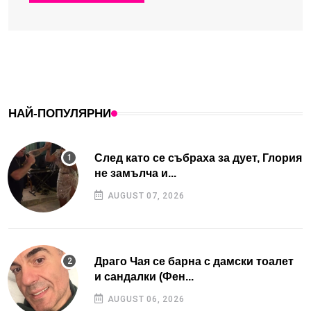
НАЙ-ПОПУЛЯРНИ
След като се събраха за дует, Глория
не замълча и...
AUGUST 07, 2026
Драго Чая се барна с дамски тоалет
и сандалки (Фен...
AUGUST 06, 2026