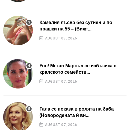
Камелия лъсна без сутиен и по
прашки на 55 – (Вижт...
AUGUST 08, 2026
Упс! Меган Маркъл се избъзика с
кралското семейств...
AUGUST 07, 2026
Гала се показа в ролята на баба
(Новородената ѝ вн...
AUGUST 07, 2026