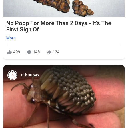
No Poop For More Than 2 Days - It's The
First Sign Of
More
499
148
124
10 h 30 min