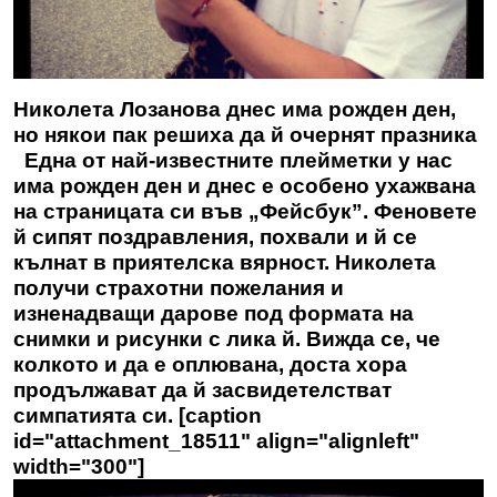
Николета Лозанова днес има рожден ден,
но някои пак решиха да й очернят празника
Една от най-известните плейметки у нас
има рожден ден и днес е особено ухажвана
на страницата си във „Фейсбук”. Феновете
й сипят поздравления, похвали и й се
кълнат в приятелска вярност. Николета
получи страхотни пожелания и
изненадващи дарове под формата на
снимки и рисунки с лика й. Вижда се, че
колкото и да е оплювана, доста хора
продължават да й засвидетелстват
симпатията си. [caption
id="attachment_18511" align="alignleft"
width="300"]