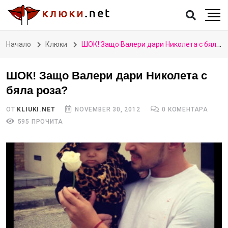
Начало
Клюки
ШОК! Защо Валери дари Николета с бяла роза?
ШОК! Защо Валери дари Николета с
бяла роза?
ОТ
KLIUKI.NET
NOVEMBER 30, 2012
0 КОМЕНТАРА
595 ПРОЧИТА