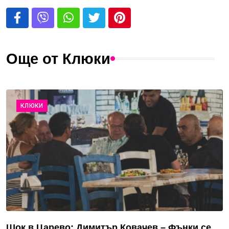
Още от Клюки
КЛЮКИ
Шок в Царево: Димитър Ковачев – Фънки се