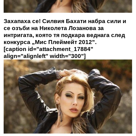
Захапаха се! Силвия Бахати набра сили и
се озъби на Николета Лозанова за
интригата, която тя подкара веднага след
конкурса „Мис Плеймейт 2012”.
[caption id="attachment_17884"
align="alignleft" width="300"]