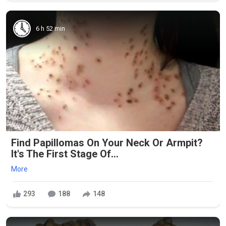
6 h 52 min
Find Papillomas On Your Neck Or Armpit?
It's The First Stage Of...
More
293
188
148