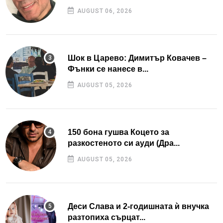
AUGUST 06, 2026
Шок в Царево: Димитър Ковачев –
Фънки се нанесе в...
AUGUST 05, 2026
150 бона гушва Коцето за
разкостеното си ауди (Дра...
AUGUST 05, 2026
Деси Слава и 2-годишната ѝ внучка
разтопиха сърцат...