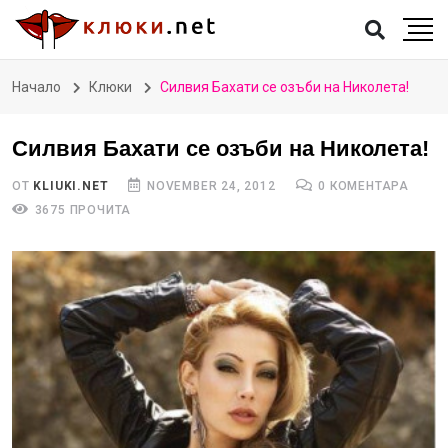
Начало
Клюки
Силвия Бахати се озъби на Николета!
Силвия Бахати се озъби на Николета!
ОТ
KLIUKI.NET
NOVEMBER 24, 2012
0 КОМЕНТАРА
3675 ПРОЧИТА