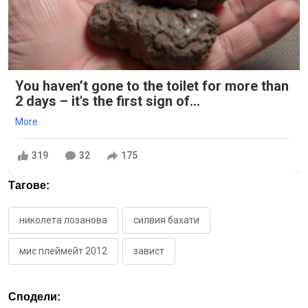
You haven’t gone to the toilet for more than
2 days – it's the first sign of...
More
319
32
175
Тагове:
николета лозанова
силвия бахати
мис плеймейт 2012
завист
Сподели: