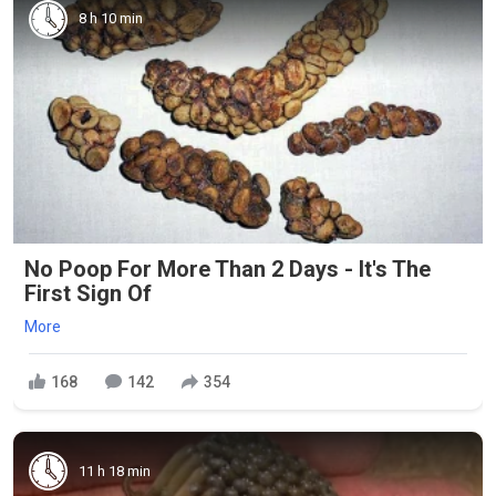
8 h 10 min
No Poop For More Than 2 Days - It's The
First Sign Of
More
168
142
354
11 h 18 min