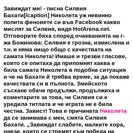
Завиждат ми! - писна Силвия
Бахати[/caption] Николета уж невинно
попита феновете си във Facebook какво
мислят за Силвия, видя
HotArena.net.
Отговорите бяха според очакванията на г-
жа Божинова: Силвия е грозна, измислена и
т.н. и няма нищо общо с качествата на
самата Николета! Имаше и трезви гласове,
които се опитаха да припомнят каква е
била самата Николета в подобна ситуация
и че на Бахати й трябва време, за да покаже
качествата си в пълнота. Змийското
съскане обаче продължи, продължиха и
коментарите за това, че Силвия си е
уредила титлата и че играта не е била
честна. Завист! Това е причината
Николета
да се занимава с мен, смята Силвия
Бахати. „Завиждат слабите, малките хора,
онези, които се стремят към победа на