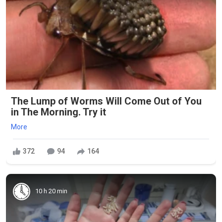
The Lump of Worms Will Come Out of You
in The Morning. Try it
More
372
94
164
10 h 20 min