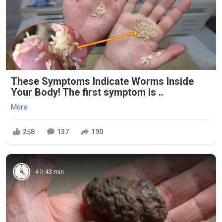
These Symptoms Indicate Worms Inside
Your Body! The first symptom is ..
More
258
137
190
4 h 43 min