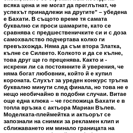
всяка цена и не могат да преглътнат, че
успехът принадлежи на другите" – убедена
е Бахати. В същото време тя самата
буквално си проси шамарите, като се
сравнява с предшественичките си и с доза
самохвалство подчертава колко ги
превъзхожда. Няма да съм втора Златка,
кълне се Силвето. Колкото и да се кълне,
това друг ще го преценява. Както и -
искрени ли са постоянните й уверения, че
няма богат любовник, който й е купил
короната. Слухът за уреден конкурс тръгна
буквално минути след финала, но това не е
нещо необичайно в подобни случаи. Витае
още една клюка – че госпожица Бахати е в
топла връзка с актьора Мариан Вълев.
Моделката-плеймейтка и актьорът се
запознали на снимки за рекламен клип и
сближаването им минало границата на