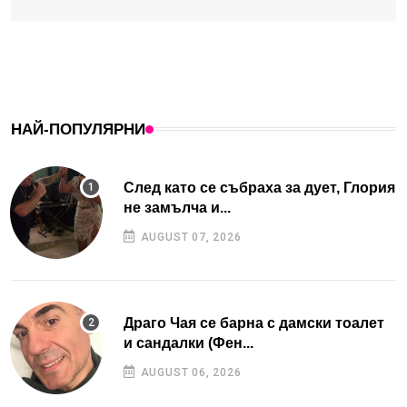
НАЙ-ПОПУЛЯРНИ
След като се събраха за дует, Глория
не замълча и...
AUGUST 07, 2026
Драго Чая се барна с дамски тоалет
и сандалки (Фен...
AUGUST 06, 2026