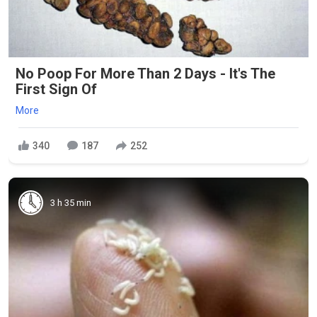
No Poop For More Than 2 Days - It's The
First Sign Of
More
340
187
252
3 h 35 min