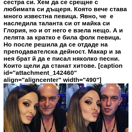
сестра си. Хем да се срещне с
любимата си дъщеря. Която вече става
много известна певица. Явно, че е
наследила таланта си от майка си
Глория, но и от него е взела нещо. А и
лелята за кратко е била фолк певица.
Но после решила да се отдаде на
преподавателска дейност. Макар и за
нея брат й да е писал няколко песни.
Които щели да станат хитове. [caption
id="attachment_142460"
align="aligncenter" width="490"]