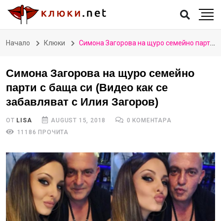
Начало
Клюки
Симона Загорова на щуро семейно парти с баща си (Видео как се забавляват с Илия Загоров)
Симона Загорова на щуро семейно
парти с баща си (Видео как се
забавляват с Илия Загоров)
ОТ
LISA
AUGUST 15, 2018
0 КОМЕНТАРА
11186 ПРОЧИТА