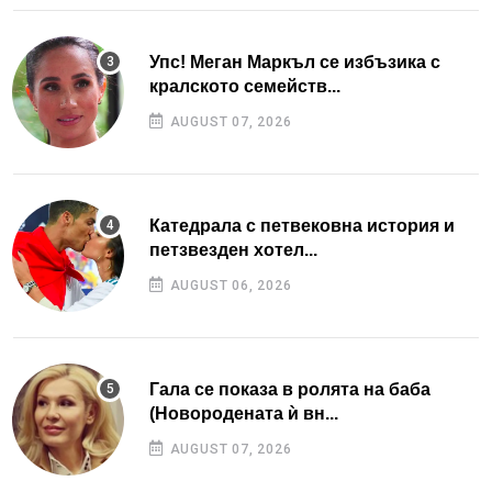
Упс! Меган Маркъл се избъзика с
кралското семейств...
AUGUST 07, 2026
Катедрала с петвековна история и
петзвезден хотел...
AUGUST 06, 2026
Гала се показа в ролята на баба
(Новородената ѝ вн...
AUGUST 07, 2026