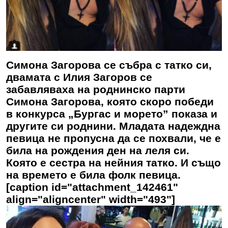
Симона Загорова се събра с татко си,
двамата с Илия Загоров се
забавляваха на роднинско парти
Симона Загорова, която скоро победи
в конкурса „Бургас и морето” показа и
другите си роднини. Младата надеждна
певица не пропусна да се похвали, че е
била на рождения ден на леля си.
Която е сестра на нейния татко. И също
на времето е била фолк певица.
[caption id="attachment_142461"
align="aligncenter" width="493"]