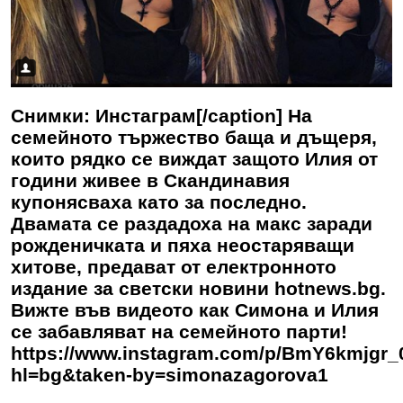
Снимки: Инстаграм[/caption] На
семейното тържество баща и дъщеря,
които рядко се виждат защото Илия от
години живее в Скандинавия
купонясваха като за последно.
Двамата се раздадоха на макс заради
рожденичката и пяха неостаряващи
хитове, предават от електронното
издание за светски новини hotnews.bg.
Вижте във видеото как Симона и Илия
се забавляват на семейното парти!
https://www.instagram.com/p/BmY6kmjgr_
hl=bg&taken-by=simonazagorova1