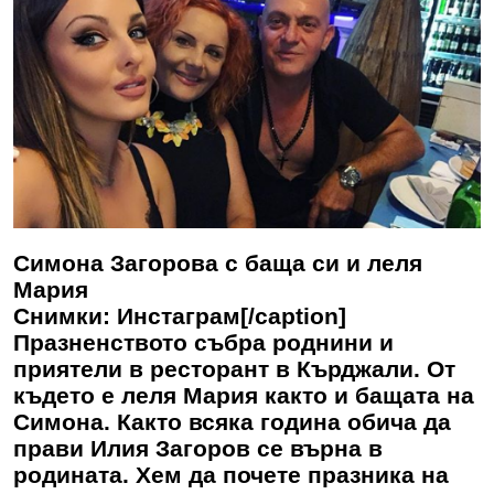
Симона Загорова с баща си и леля
Мария
Снимки: Инстаграм[/caption]
Празненството събра роднини и
приятели в ресторант в Кърджали. От
където е леля Мария както и бащата на
Симона. Както всяка година обича да
прави Илия Загоров се върна в
родината. Хем да почете празника на