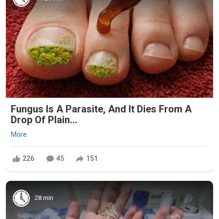
Fungus Is A Parasite, And It Dies From A
Drop Of Plain...
More
226
45
151
28 min