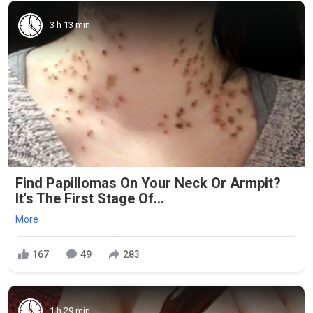
3 h 13 min
Find Papillomas On Your Neck Or Armpit?
It's The First Stage Of...
More
167
49
283
1 h 29 min