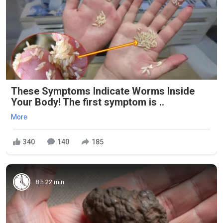
These Symptoms Indicate Worms Inside
Your Body! The first symptom is ..
More
340
140
185
8 h 22 min