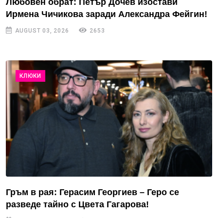
Любовен обрат: Петър Дочев изостави
Ирмена Чичикова заради Александра Фейгин!
AUGUST 03, 2026
2653
КЛЮКИ
Гръм в рая: Герасим Георгиев – Геро се
разведе тайно с Цвета Гагарова!