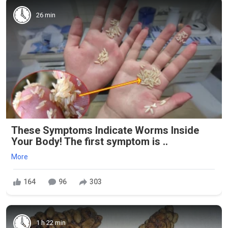
26 min
These Symptoms Indicate Worms Inside
Your Body! The first symptom is ..
More
164
96
303
1 h 22 min