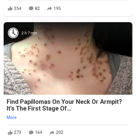
354
82
195
2 h 7 min
Find Papillomas On Your Neck Or Armpit?
It's The First Stage Of...
More
273
164
202