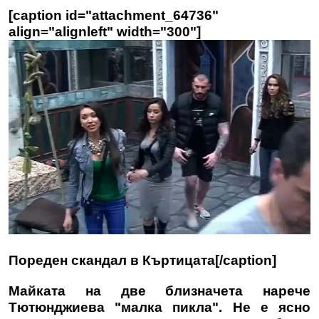
[caption id="attachment_64736"
align="alignleft" width="300"]
Пореден скандал в Къртицата[/caption]
Майката на две близначета нарече
Тютюнджиева "малка пикла". Не е ясно