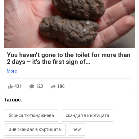
You haven’t gone to the toilet for more than
2 days – it's the first sign of...
More
431
123
186
Тагове:
бориса тютюнджиева
скандал в къртицата
див скандал в къртицата
new