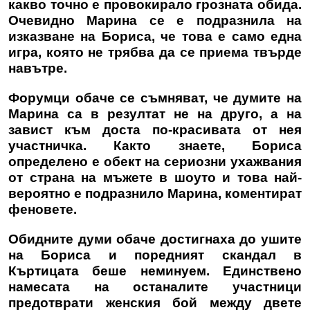
какво точно е провокирало грозната обида.
Очевидно Марина се е подразнила на
изказване на Бориса, че това е само една
игра, която не трябва да се приема твърде
навътре.
Форумци обаче се съмняват, че думите на
Марина са в резултат не на друго, а на
завист към доста по-красивата от нея
участничка. Както знаете, Бориса
определено е обект на сериозни ухажвания
от страна на мъжете в шоуто и това най-
вероятно е подразнило Марина, коментират
феновете.
Обидните думи обаче достигнаха до ушите
на Бориса и поредният скандал в
Къртицата беше неминуем. Единствено
намесата на останалите участници
предотврати женския бой между двете