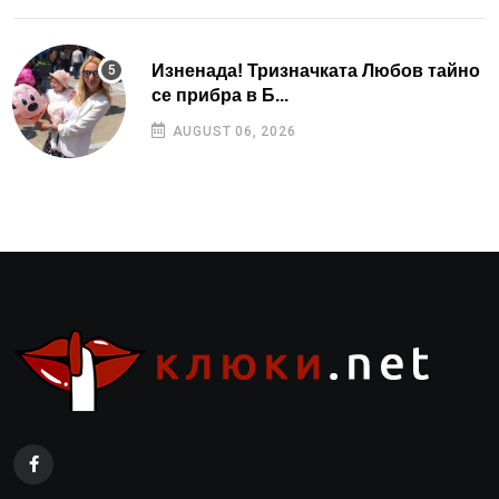
Изненада! Тризначката Любов тайно
се прибра в Б...
AUGUST 06, 2026