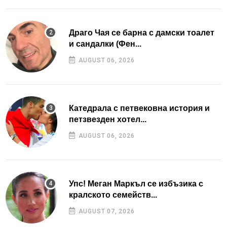
Драго Чая се барна с дамски тоалет
и сандалки (Фен...
AUGUST 06, 2026
Катедрала с петвековна история и
петзвезден хотел...
AUGUST 06, 2026
Упс! Меган Маркъл се избъзика с
кралското семейств...
AUGUST 07, 2026