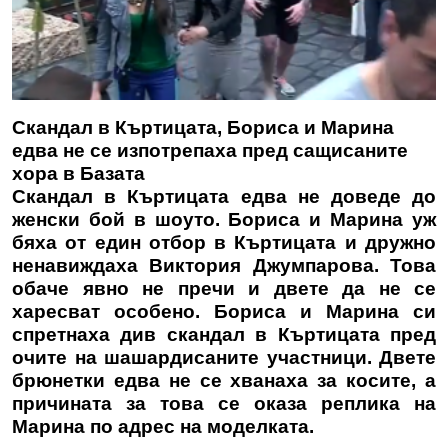
Скандал в Къртицата, Бориса и Марина
едва не се изпотрепаха пред сащисаните
хора в Базата
Скандал в Къртицата едва не доведе до
женски бой в шоуто. Бориса и Марина уж
бяха от един отбор в Къртицата и дружно
ненавиждаха Виктория Джумпарова. Това
обаче явно не пречи и двете да не се
харесват особено. Бориса и Марина си
спретнаха див скандал в Къртицата пред
очите на шашардисаните участници. Двете
брюнетки едва не се хванаха за косите, а
причината за това се оказа реплика на
Марина по адрес на моделката.