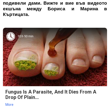
подивели дами. Вижте и вие във видеото
екшъна между Бориса и Марина в
Къртицата.
10 h 50 min
Fungus Is A Parasite, And It Dies From A
Drop Of Plain...
More