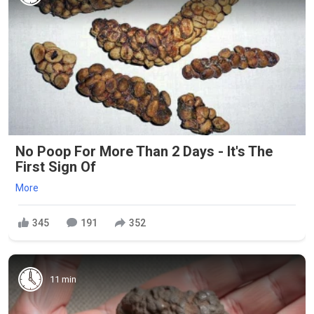
No Poop For More Than 2 Days - It's The
First Sign Of
More
345
191
352
11 min