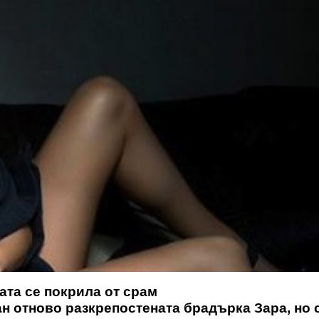
ата се покрила от срам
н отново разкрепостената брадърка Зара, но 