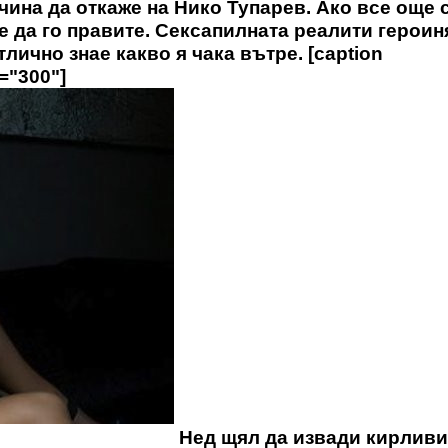
чина да откаже на Нико Тупарев. Ако все още 
те да го правите. Сексапилната реалити героин
лично знае какво я чака вътре. [caption
h="300"]
Нед щял да извади кирливи