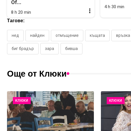
Of...
4 h 30 min
8 h 20 min
Тагове:
нед
найден
отмъщение
къщата
връзка
биг брадър
зара
бивша
Още от Клюки
КЛЮКИ
КЛЮКИ