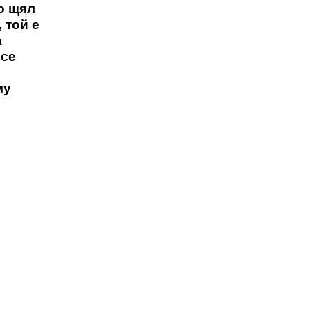
о щял
 той е
а
 се
му