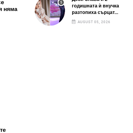
се
годишната ѝ внучка
я няма
разтопиха сърцат...
AUGUST 05, 2026
те