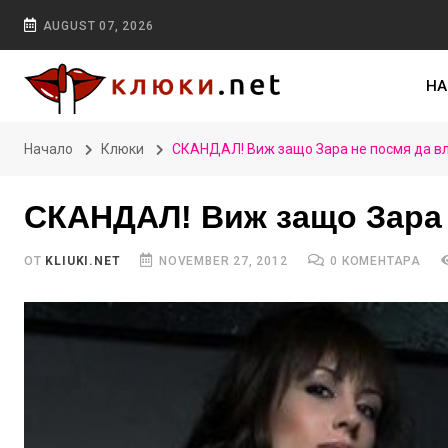
AUGUST 07, 2026
НА
Начало
Клюки
СКАНДАЛ! Виж защо Зара не посмя да в
СКАНДАЛ! Виж защо Зара 
ОТ
KLIUKI.NET
NOVEMBER 27, 2012
0 КОМЕНТАРА