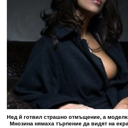
Нед й готвил страшно отмъщение, а моделк
Мнозина нямаха търпение да видят на екра