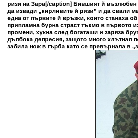
ризи на Зара[/caption] Бившият й възлюбен
да извади „кирливите й ризи” и да свали ма
една от първите й връзки, които станаха о
припламна бурна страст тъкмо в първото из
промени, хукна след богаташи и заряза бру
дълбока депресия, защото много хлътнал по
забила нож в гърба като се превърнала в „з