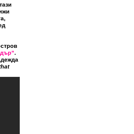
тази
нижи
а,
ед
остров
адър”
.
Надежда
that