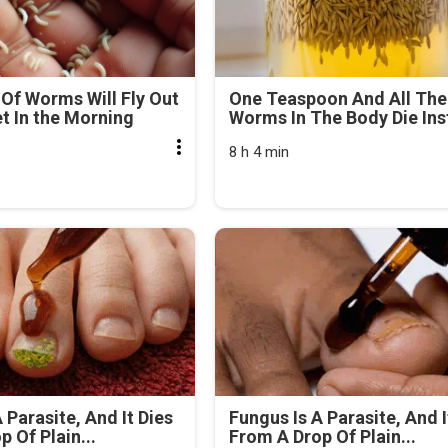
Of Worms Will Fly Out
One Teaspoon And All The
et In the Morning
Worms In The Body Die Ins
8 h 4 min
 Parasite, And It Dies
Fungus Is A Parasite, And I
 Of Plain...
From A Drop Of Plain...