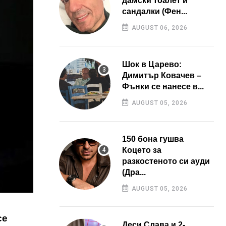
дамски тоалет и
сандалки (Фен...
AUGUST 06, 2026
Шок в Царево:
Димитър Ковачев –
Фънки се нанесе в...
AUGUST 05, 2026
150 бона гушва
Коцето за
разкостеното си ауди
(Дра...
AUGUST 05, 2026
се
Деси Слава и 2-