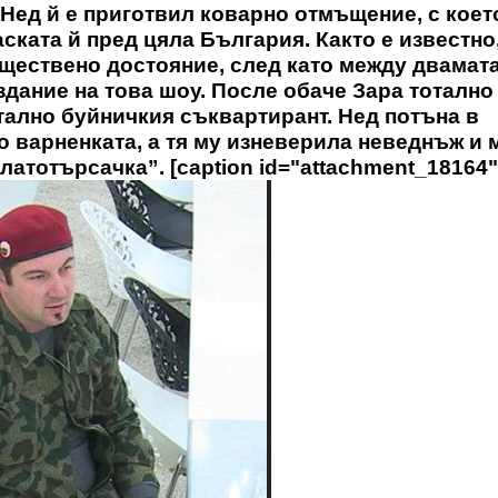
 Нед й е приготвил коварно отмъщение, с коет
ската й пред цяла България. Както е известно,
бществено достояние, след като между двамат
дание на това шоу. После обаче Зара тотално
тално буйничкия съквартирант. Нед потъна в
 варненката, а тя му изневерила неведнъж и 
латотърсачка”. [caption id="attachment_18164"