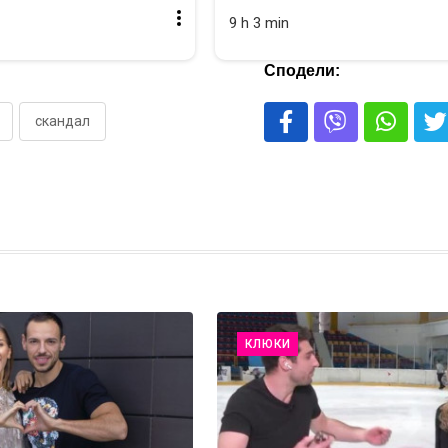
9 h 3 min
Сподели:
скандал
КЛЮКИ