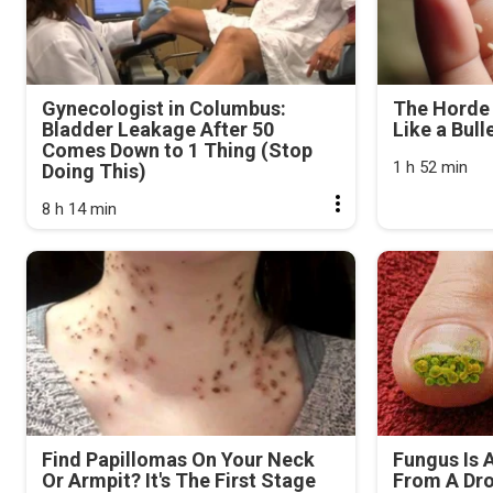
Gynecologist in Columbus:
The Horde 
Bladder Leakage After 50
Like a Bull
Comes Down to 1 Thing (Stop
1 h 52 min
Doing This)
8 h 14 min
Find Papillomas On Your Neck
Fungus Is A
Or Armpit? It's The First Stage
From A Drop