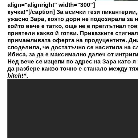
align="alignright" width="300"]
кучка!"[/caption] За всички тези пикантери
ужасно Зара, която дори не подозирала за
който вече е татко, още не е преглътнал тов
приятели какво й готви. Приказките стигна
примамливата оферта на продуцентите. Дни
споделила, че достатъчно се наситила на с
Ибиса, за да е максимално далеч от интриги
Нед вече се изцепи по адрес на Зара като я
да разбере какво точно е станало между тях
bitch
!”.