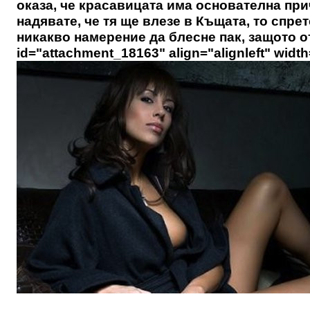
оказа, че красавицата има основателна при
надявате, че тя ще влезе в Къщата, то спре
никакво намерение да блесне пак, защото от
id="attachment_18163" align="alignleft" widt