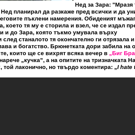
Нед за Зара: "Мразя 
и, Нед планирал да разкаже пред всички и да у
 неговите пъклени намерения. Обиденият мъжаг
а, което тя му е сторила и взел, че се издал пр
ли и до Зара, която тъкмо умувала върху
 след станалото тя окончателно ги отрязала и
лава и богатство. Брюнетката дори забила на 
те, които ще се вихрят всяка вечер в
„Биг Бр
 нарече „кучка”, а на опитите на тризначката 
, той лаконично, но твърдо коментира: „
I hate 