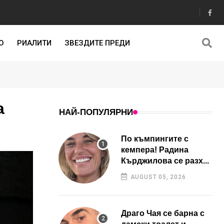
О
РИАЛИТИ
ЗВЕЗДИТЕ ПРЕДИ
а
НАЙ-ПОПУЛЯРНИ
По къмпингите с
кемпера! Радина
Кърджилова се разх...
AUGUST 05, 2026
Драго Чая се барна с