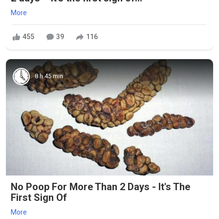
More
455
39
116
8 h 45 min
No Poop For More Than 2 Days - It's The
First Sign Of
More