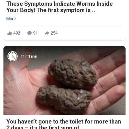
These Symptoms Indicate Worms Inside
Your Body! The first symptom is ..
More
492
91
254
11 h 1 min
You haven’t gone to the toilet for more than
2 days – it's the first sign of...