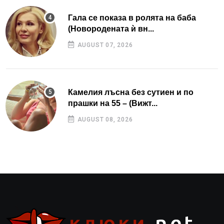
Гала се показа в ролята на баба
(Новородената ѝ вн...
AUGUST 07, 2026
Камелия лъсна без сутиен и по
прашки на 55 – (Вижт...
AUGUST 08, 2026