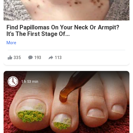
Find Papillomas On Your Neck Or Armpit?
It's The First Stage Of...
More
335
193
113
1 h 53 min