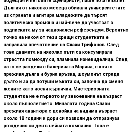
водещия и неговите сценаристи, пише hotarena.net.
Дългия от няколко месеца обикаля университетите
из страната и агитира младежите да търсят
политическа промяна и най-вече да участват в
подписката му за национален референдум. Вероятно
точно на някоя от тези срещи студентката е
направила впечатление на
Слави Трифонов
. След
това двамата на няколко пъти са консумирали
страстта помежду си, пламнала изневиделица. След
като се раздели с балерината Марина, с която
преживя дълга и бурна връзка, шоуменът страда
дълго и за да потуши мъката си, започна да сменя
жените като носни кърпички. Мистериозната
студентка не е първото му завоевание на възраст
около пълнолетието. Миналата година Слави
преживя авантюра с девойка на видима възраст
около 18 години и дори си позволи да отпразнува
рождения си ден в нейната компания. Това е