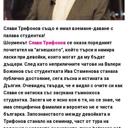
Слави Трифонов също е имал вземане-даване с
палава студентка!
Шоуменът
Слави Трифонов
се оказа поредният
почитател на "агнешкото", който търси и намира
ласки при девойки, които могат да му бъдат
дъщери. След като неприличните чатове на Валери
Божинов със студентката Ива Стаменова станаха
публично достояние, сега лъсна и истината за
Дългия. Очевидец твърди, че е видял с очите си как
Слави се натиска със засукана тъмнокоса
студентка. Засега не е ясно коя е тя, но се знае, че
има специфична фамилия и вероятно не е чиста
българка. Запознанството между девойката и
Трифонов станало на семинар, част от тура на