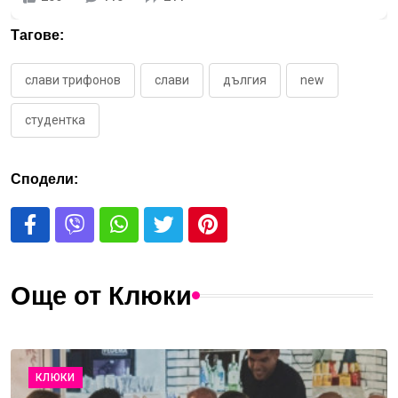
Тагове:
слави трифонов
слави
дългия
new
студентка
Сподели:
Още от Клюки
КЛЮКИ