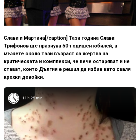
Слави и Мартина[/caption] Тази година
Слави
Трифонов
ще празнува 50-годишен юбилей, а
мъжете около тази възраст са жертва на
критическата и комплекси, че вече остаряват и не
стават, които Дългия е решил да избие като сваля
крехки девойки.
11 h 25 min