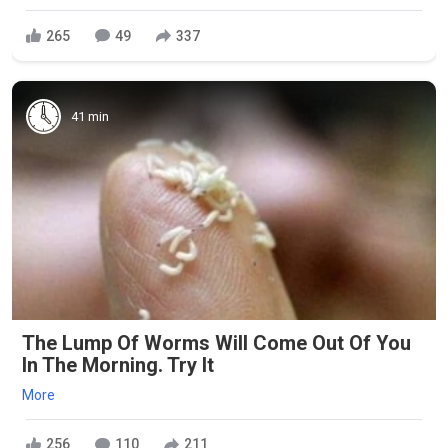
265
49
337
41 min
The Lump Of Worms Will Come Out Of You
In The Morning. Try It
More
256
110
211