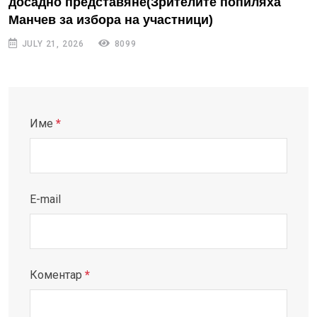
досадно представяне(Зрителите попиляха
Манчев за избора на участници)
JULY 21, 2026
8099
Име
*
E-mail
Коментар
*