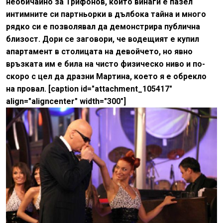
необичайно за Трифонов, който винаги е пазел
интимните си партньорки в дълбока тайна и много
рядко си е позволявал да демонстрира публична
близост. Дори се заговори, че водещият е купил
апартамент в столицата на девойчето, но явно
връзката им е била на чисто физическо ниво и по-
скоро с цел да дразни Мартина, което я е обрекло
на провал. [caption id="attachment_105417"
align="aligncenter" width="300"]