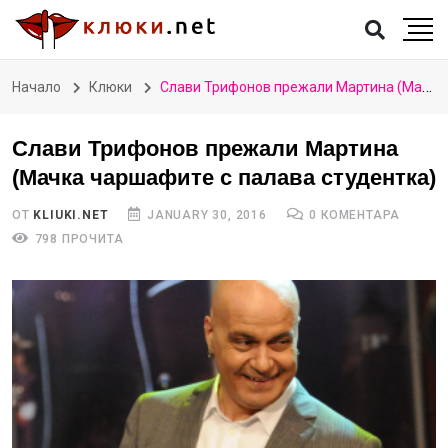
Начало
Клюки
Слави Трифонов прежали Мартина (Мачка чаршафите с палава студентка)
Слави Трифонов прежали Мартина
(Мачка чаршафите с палава студентка)
ОТ
KLIUKI.NET
JANUARY 30, 2016
0 КОМЕНТАРА
798 ПРОЧИТА