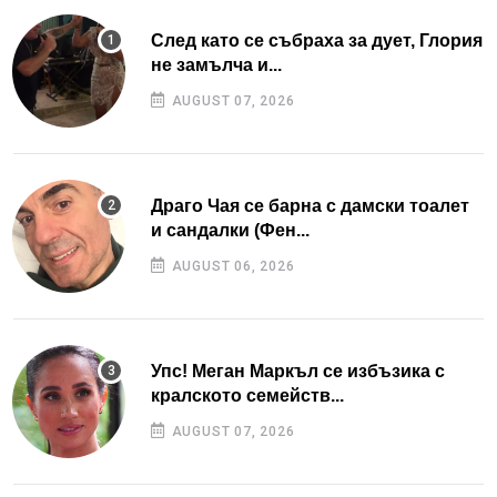
След като се събраха за дует, Глория
не замълча и...
AUGUST 07, 2026
Драго Чая се барна с дамски тоалет
и сандалки (Фен...
AUGUST 06, 2026
Упс! Меган Маркъл се избъзика с
кралското семейств...
AUGUST 07, 2026