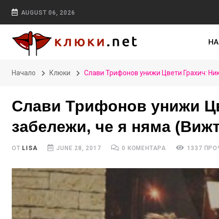
AUGUST 06, 2026
НА
Начало
Клюки
Слави Трифонов унижи Цвети Грахич: Ник
Слави Трифонов унижи Цв
забележи, че я няма (Виж
ОТ
LISA
JUNE 28, 2017
0 КОМЕНТАРА
1337 ПРО