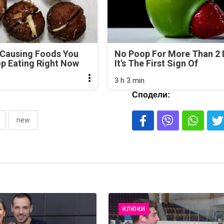
-Causing Foods You
No Poop For More Than 2 
p Eating Right Now
It's The First Sign Of
3 h 3 min
Сподели:
new
КЛЮКИ