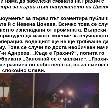
й няма да забележи смяната на Грахич с
ира за първи път напускането на Цвет
Шоуменът за първи път коментира публич
ата й с Невена Цонева. Всичко това се слу
лютно изненадани от промяната. Въпреки
принуден да изкаже мнение за случващото
 операция, водещият ще не ще трябваше д
му. Това се случи по доста необичаен начи
-н Аднреев. „Къде е Грахич?“, попита го
бриката „Запознай се с малките“. „Грахич
се развива по собствен път, но за сметка 
м спокойно Слави.