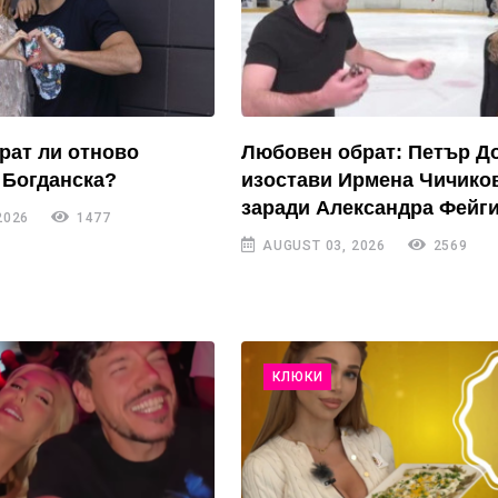
рат ли отново
Любовен обрат: Петър Д
 Богданска?
изостави Ирмена Чичико
заради Александра Фейги
2026
1477
AUGUST 03, 2026
2569
КЛЮКИ