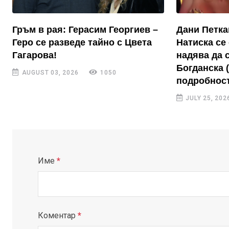
Гръм в рая: Герасим Георгиев –
Дани Петка
Геро се разведе тайно с Цвета
Натиска се 
Гагарова!
надява да 
Богданска 
AUGUST 03, 2026
1050
подробност
JULY 25, 202
Име
*
Коментар
*