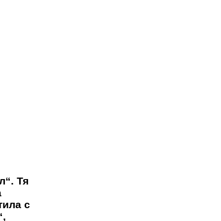
л“. Тя
а
тила с
“,