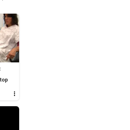
:
top