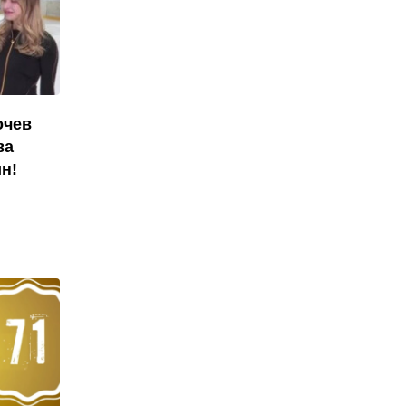
очев
ва
н!