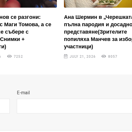
нов се разгони:
Ана Шермин в „Черешкат
с Маги Томова, а се
пълна пародия и досадн
се събере с
представяне(Зрителите
(Снимки +
попиляха Манчев за избо
и)
участници)
6
7252
JULY 21, 2026
8057
E-mail