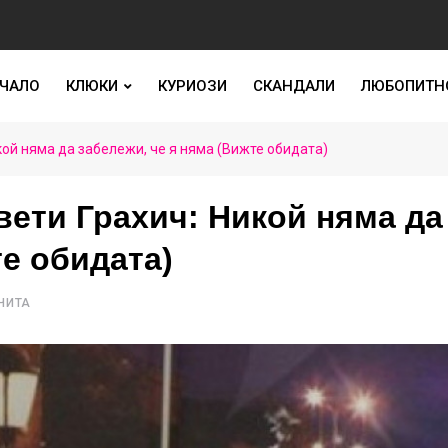
ЧАЛО
КЛЮКИ
КУРИОЗИ
СКАНДАЛИ
ЛЮБОПИТН
ой няма да забележи, че я няма (Вижте обидата)
ети Грахич: Никой няма да
те обидата)
ЧИТА