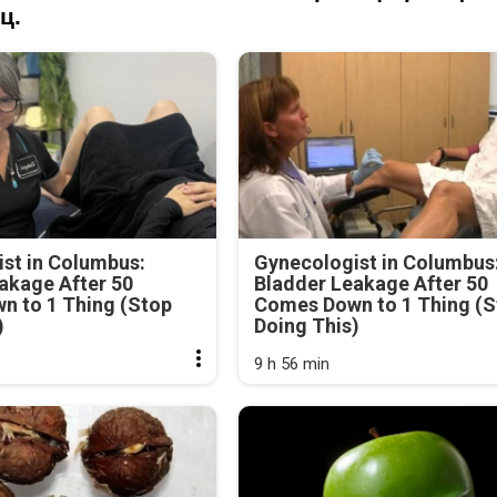
ц.
st in Columbus:
Gynecologist in Columbus
akage After 50
Bladder Leakage After 50
n to 1 Thing (Stop
Comes Down to 1 Thing (S
)
Doing This)
9 h 56 min