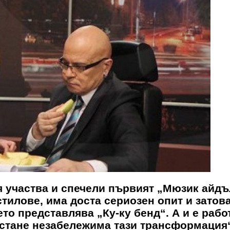
Тя участва и спечели първият „Мюзик айдъ
стилове, има доста сериозен опит и затов
то представлява „Ку-ку бенд“. А и е рабо
е стане незабележима тази трансформация