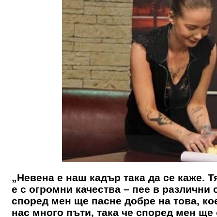
„Невена е наш кадър така да се каже. 
е с огромни качества – пее в различни 
според мен ще пасне добре на това, кое
нас много пъти, така че според мен щ