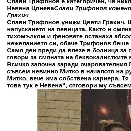
Слави Трифонов е категоричен, че нико
Невена Цонева
Слави Трифонов комент
Грахич
Слави Трифонов унижи Цвети Грахич. 
напускането на певицата. Както и смян
тихомълком и феновете останаха абсо
нежеланието си, обаче Трифонов беше 
Само ден преди да влезе в болница за
говори за смяната на беквокалистките 
Всичко започна заради очарователния Г
съвсем невинно Митко в началото на ру
Митко, вече има собствена кариера. Тя 
това тук е Невена“, отговори му съвсе