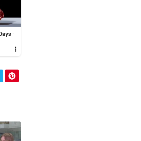
Days -