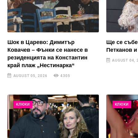
Шок в Царево: Димитър
Ще се събе
Ковачев – Фънки се нанесе в
Петканов и
резиденцията на Константин
AUGUST 04, 
край плаж „Нестинарка“
AUGUST 05, 2026
4305
КЛЮКИ
КЛЮКИ