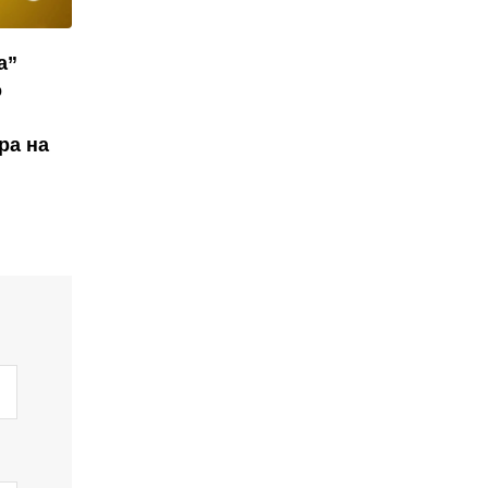
а”
о
ра на