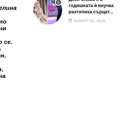
годишната ѝ внучка
елина
разтопиха сърцат...
но
AUGUST 05, 2026
чи
 се.
а
н.
,
на