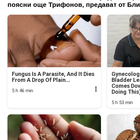
поясни още Трифонов, предават от Бли
Fungus Is A Parasite, And It Dies
Gynecologi
From A Drop Of Plain...
Bladder Le
Comes Dow
5 h 46 min
Doing This
5 h 53 min