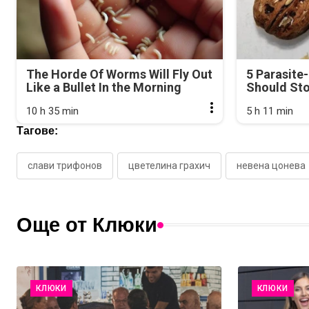
The Horde Of Worms Will Fly Out
5 Parasite
Like a Bullet In the Morning
Should Sto
10 h 35 min
5 h 11 min
Тагове:
слави трифонов
цветелина грахич
невена цонева
Още от Клюки
КЛЮКИ
КЛЮКИ