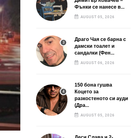
Димитър Ковачев –
Фънки се нанесе в...
AUGUST 05, 2026
Драго Чая се барна с
дамски тоалет и
сандалки (Фен...
AUGUST 06, 2026
150 бона гушва
Коцето за
разкостеното си ауди
(Дра...
AUGUST 05, 2026
Деси Слава и 2-