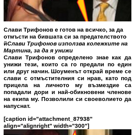
Слави Трифонов е готов на всичко, за да
отмъсти на бившата си за предателството
й
Слави Трифонов използва колежките на
Мартина, за да я унижи
Слави Трифонов определено знае как да
унижи тези, които са го предали по един
или друг начин. Шоуменът открай време се
слави с отмъстителния си нрав, като под
прицела на личното му възмездие са
попадали дори и най-обикновени членове
на екипа му. Позволили си своеволието да
напуснат.
[caption id="attachment_87938"
align="alignright" width="300"]