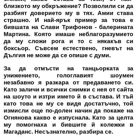
близкото му обкръжение? Позволили си да
разбият доверието му в тях. Амии става
страшно. И най-ярък пример за това е
бившата на Слави Трифонов - балерината
Мартина. Която имаше неблагоразумието
да му сложи рога и то с някакъв си
боксьор. Съвсем естествено, гневът на
Дългия не може да се опише с думи.
За да отмъсти на танцьорката за
унижението, гологлавият шоумен
незабавно я разкара от предаването си.
Като заличи и всички снимки с нея от сайта
на шоуто и изтри името й в състава. И тъй
като това не му се видя достатъчно, той
измисли още по-долен начин да покаже на
Огнянова какво е изпуснала. Като за целта
му помогнаха и бившите й колежки в
Магаданс. Несъзнателно, разбира се.