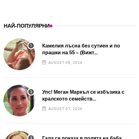
НАЙ-ПОПУЛЯРНИ
Камелия лъсна без сутиен и по
прашки на 55 – (Вижт...
AUGUST 08, 2026
Упс! Меган Маркъл се избъзика с
кралското семейств...
AUGUST 07, 2026
Гала се показа в ролята на баба