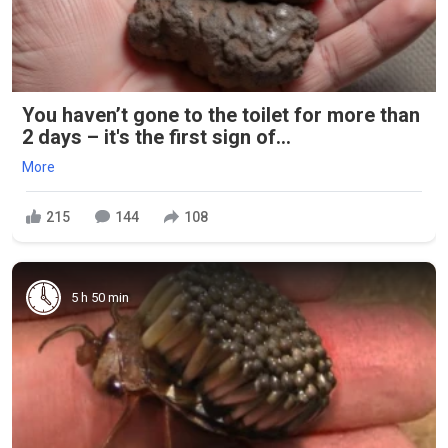
You haven’t gone to the toilet for more than
2 days – it's the first sign of...
More
215
144
108
5 h 50 min