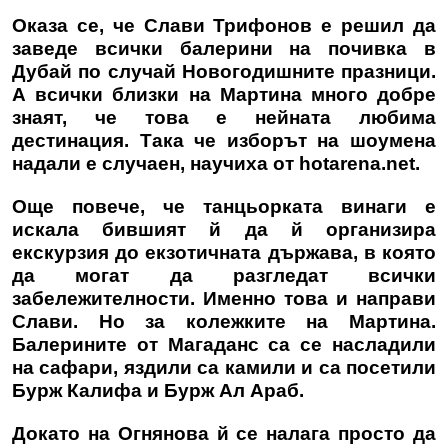
Оказа се, че Слави Трифонов е решил да
заведе всички балерини на почивка в
Дубай по случай Новогодишните празници.
А всички близки на Мартина много добре
знаят, че това е нейната любима
дестинация. Така че изборът на шоумена
надали е случаен, научиха от hotarena.net.
Още повече, че танцьорката винаги е
искала бившият й да й организира
екскурзия до екзотичната държава, в която
да могат да разгледат всички
забележителности. Именно това и направи
Слави. Но за колежките на Мартина.
Балерините от Магаданс са се насладили
на сафари, яздили са камили и са посетили
Бурж Калифа и Бурж Ал Араб.
Докато на Огнянова й се налага просто да