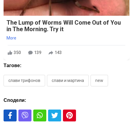
The Lump of Worms Will Come Out of You
in The Morning. Try it
More
350
139
143
Тагове:
слави трифонов
слави и мартина
new
Сподели: