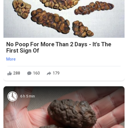
No Poop For More Than 2 Days - It's The
First Sign Of
More
288
160
179
6 h 5 min