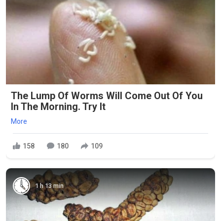
The Lump Of Worms Will Come Out Of You
In The Morning. Try It
More
158
180
109
1 h 13 min