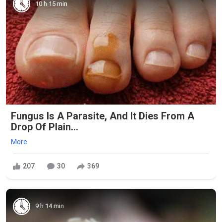
10 h 15 min
Fungus Is A Parasite, And It Dies From A
Drop Of Plain...
More
207
30
369
9 h 14 min