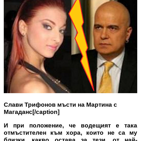
Слави Трифонов мъсти на Мартина с
Магаданс[/caption]
И при положение, че водещият е така
отмъстителен към хора, които не са му
близки, какво остава за тези, от най-