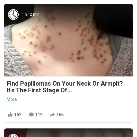
1 h 12 min
Find Papillomas On Your Neck Or Armpit?
It's The First Stage Of...
More
162
119
166