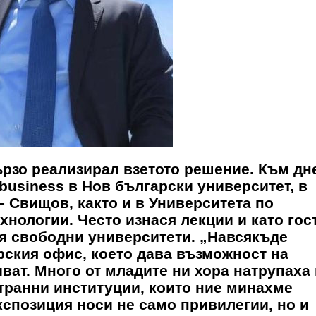
ързо реализирал взетото решение. Към д
-business в Нов български университет, в
 Свищов, както и в Университета по
нологии. Често изнася лекции и като гост
я свободни университети. „Навсякъде
рския офис, което дава възможност на
ват. Много от младите ни хора натрупаха
странни институции, които ние минахме
кспозиция носи не само привилегии, но и