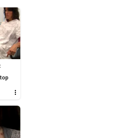
:
top