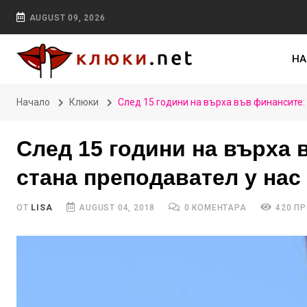
AUGUST 09, 2026
НА
Начало
Клюки
След 15 години на върха във финансите:
След 15 години на върха
стана преподавател у нас
ОТ
LISA
AUGUST 04, 2018
0 КОМЕНТАРА
420 П