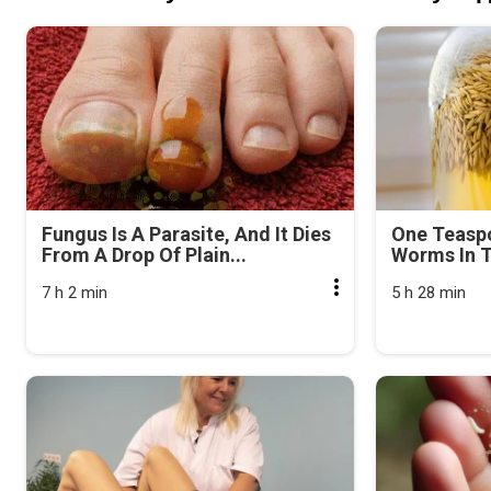
Fungus Is A Parasite, And It Dies
One Teasp
From A Drop Of Plain...
Worms In T
7 h 2 min
5 h 28 min