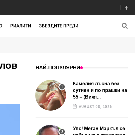
О
РИАЛИТИ
ЗВЕЗДИТЕ ПРЕДИ
ллов
НАЙ-ПОПУЛЯРНИ
Камелия лъсна без
сутиен и по прашки на
55 – (Вижт...
AUGUST 08, 2026
Упс! Меган Маркъл се