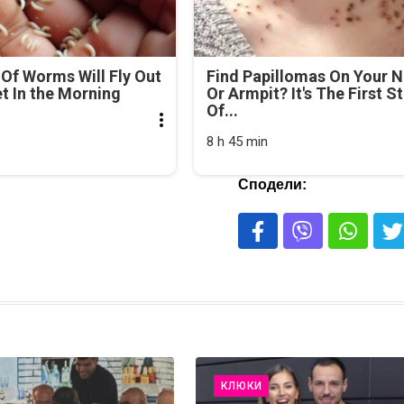
Of Worms Will Fly Out
Find Papillomas On Your 
et In the Morning
Or Armpit? It's The First S
Of...
8 h 45 min
Сподели:
КЛЮКИ