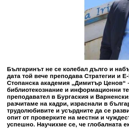
Българинът не се колебал дълго и наб
дата той вече преподава Стратегии и Е
Стопанска академия „Димитър Ценов“ –
библиотекознание и информационни тех
преподавател в Бургаския и Варненски
разчитаме на кадри, израснали в бълга
трудолюбивите и усърдните да се разви
опит от проверките на местни и чужде
успешно. Научихме се, че глобалната е