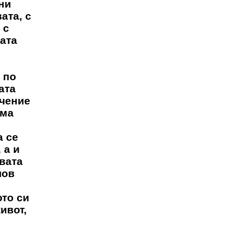
ни
ата, с
 с
ата
 по
ата
учение
има
а се
 а и
вата
лов
ото си
ивот,