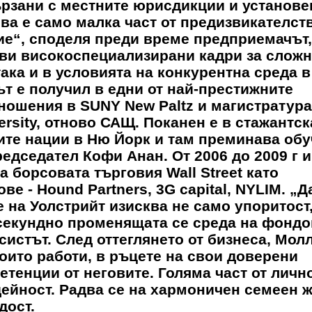
ързани с местните юрисдикции и установе
ва е само малка част от предизвикателств
ие“, споделя преди време предприемачът,
тви високоспециализирани кадри за сложн
ака и в условията на конкурентна среда в
т е получил в едни от най-престижните
ошения в SUNY New Paltz и магистратура
rsity, отново САЩ. Поканен е в стажантск
ите нации в Ню Йорк и там преминава об
едседател Кофи Анан. От 2006 до 2009 г 
 борсовата търговия Wall Street като
е - Hound Partners, 3G capital, NYLIM. „Д
на Уолстрийт изисква не само упоритост,
секундно променящата се среда на фондо
истът. След оттеглянето от бизнеса, Мол
които работи, в ръцете на свои доверени
етенции от неговите. Голяма част от личн
ейност. Радва се на хармоничен семеен ж
дост.