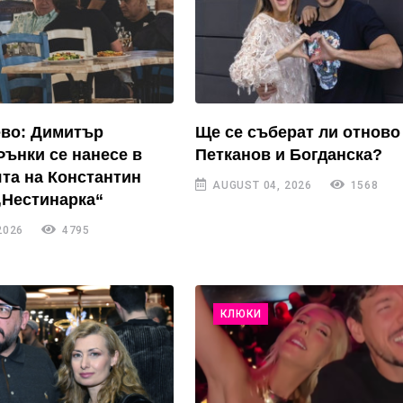
ево: Димитър
Ще се съберат ли отново
Фънки се нанесе в
Петканов и Богданска?
та на Константин
AUGUST 04, 2026
1568
„Нестинарка“
2026
4795
КЛЮКИ