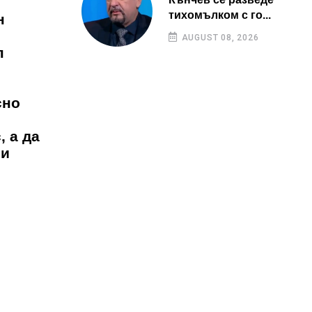
тихомълком с го...
н
AUGUST 08, 2026
п
сно
, а да
 и