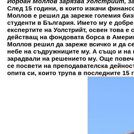
Йордан Моллов зарязва Уолстрийт, з
След 15 години, в които изкачи финанс
Моллов е решил да зареже големия бизн
студенти в България. Името му е добре 
експертите на Уолстрийт, освен това е
действащ на фондовата борса в Америк
Моллов решил да зареже всичко и да се
небе на съдружниците му. А също и на 
зарадвали на решението му. Още повече,
се посвети на преподавателска дейност
опита си, които трупа в последните 15 