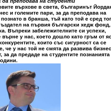
а да преподава на студенти
овите върхове в света, българинът Йорда
ес и големите пари, за да преподава на
познато в бранша, тъй като той е сред то
 създател на първия български хедж фонд,
а. Въпреки забележителните си успехи,
 върне у нас, което дошло като гръм от я
конкурентите, които със сигурност са се
 че у нас той не смята да развива бизнес
, за да предаде на студентите познанията
години.