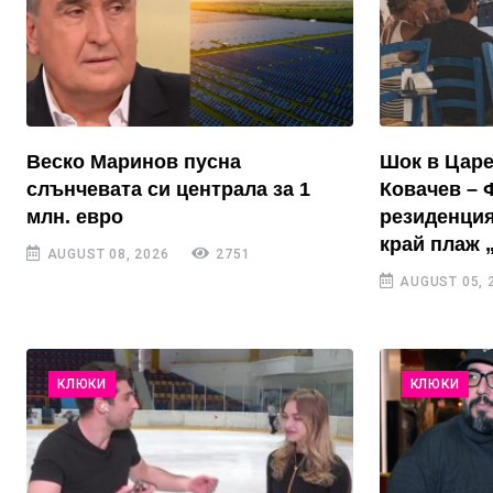
Веско Маринов пусна
Шок в Цар
слънчевата си централа за 1
Ковачев – 
млн. евро
резиденция
край плаж 
AUGUST 08, 2026
2751
AUGUST 05, 
КЛЮКИ
КЛЮКИ