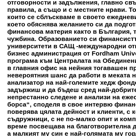
отговорности и задължения, главно св
правила, а също и с местните нрави. То
които се сблъскваме в своето ежеднев
което обяснява желанието си да подго
финансова материя както в България, т
чужбина. Образованието си финансистъ
университети в САЩ -международни отн
бизнес администрация от Fordham Unive
програма към Централата на Oбединен
в главния офис на нейния тогавашен пр
невероятния шанс да работи в меката на
анализатор на най-големите хедж фондов
задържиш и да бъдеш сред най-добрите 
непрестанно следене и анализи на еже
борса“, споделя в свое интервю финанс
поверява цялата дейност и клиенти, с 
съдружници, с не по-малко опит и комп
време посвещава на благотворителна д
а малкият му син е най-голямата му гор