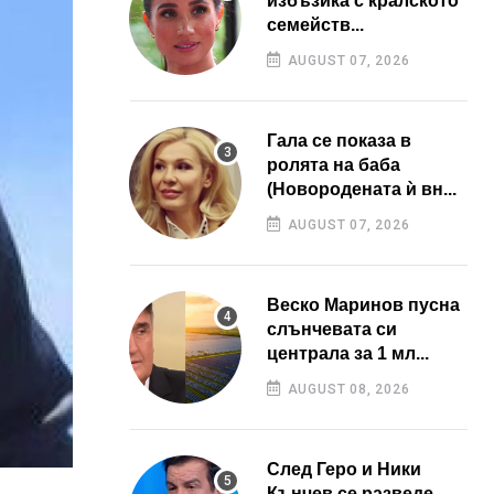
избъзика с кралското
семейств...
AUGUST 07, 2026
Гала се показа в
ролята на баба
(Новородената ѝ вн...
AUGUST 07, 2026
Веско Маринов пусна
слънчевата си
централа за 1 мл...
AUGUST 08, 2026
След Геро и Ники
Кънчев се разведе