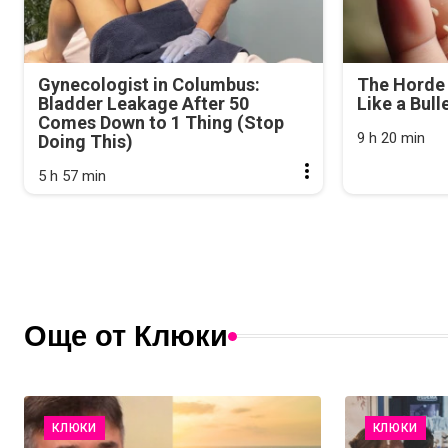
Gynecologist in Columbus:
The Horde 
Bladder Leakage After 50
Like a Bull
Comes Down to 1 Thing (Stop
9 h 20 min
Doing This)
5 h 57 min
Още от Клюки
КЛЮКИ
КЛЮКИ