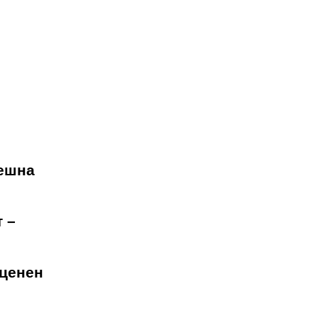
нешна
 –
 ценен