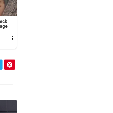
Neck
tage