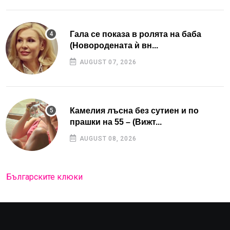
Гала се показа в ролята на баба
(Новородената ѝ вн...
AUGUST 07, 2026
Камелия лъсна без сутиен и по
прашки на 55 – (Вижт...
AUGUST 08, 2026
Българските клюки