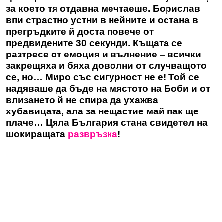
за което тя отдавна мечтаеше. Борислав
впи страстно устни в нейните и остана в
прегръдките й доста повече от
предвидените 30 секунди. Къщата се
разтресе от емоция и вълнение – всички
закрещяха и бяха доволни от случващото
се, но… Миро със сигурност не е! Той се
надяваше да бъде на мястото на Боби и от
влизането й не спира да ухажва
хубавицата, ала за нещастие май пак ще
плаче… Цяла България стана свидетел на
шокиращата
развръзка
!