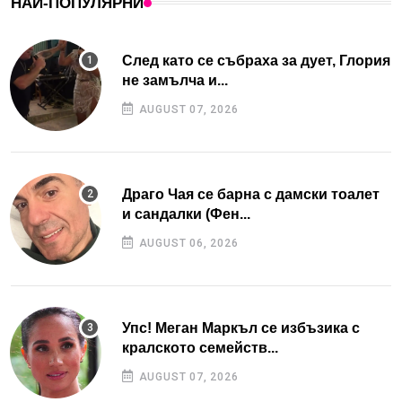
НАЙ-ПОПУЛЯРНИ
След като се събраха за дует, Глория
не замълча и...
AUGUST 07, 2026
Драго Чая се барна с дамски тоалет
и сандалки (Фен...
AUGUST 06, 2026
Упс! Меган Маркъл се избъзика с
кралското семейств...
AUGUST 07, 2026