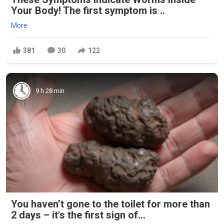
Your Body! The first symptom is ..
More
381
30
122
9 h 28 min
You haven’t gone to the toilet for more than
2 days – it's the first sign of...