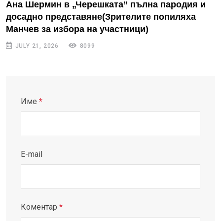
Ана Шермин в „Черешката” пълна пародия и
досадно представяне(Зрителите попиляха
Манчев за избора на участници)
JULY 21, 2026
8099
Име
*
E-mail
Коментар
*