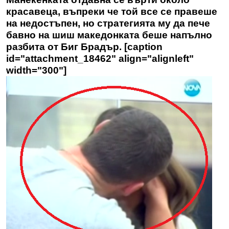
красавеца, въпреки че той все се правеше
на недостъпен, но стратегията му да пече
бавно на шиш македонката беше напълно
разбита от Биг Брадър. [caption
id="attachment_18462" align="alignleft"
width="300"]