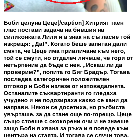
Боби целуна Цеце[/caption] Хитрият таен
глас постави задача на бившия на
силиконката Лили и в знак на съгласие той
изкрещя: „Да!”. Когато беше запитан дали
смята, че Цеце има привличане към него,
той се смути, но отдалеч личеше, че гори от
нетърпение да бъде с нея. „Искаш ли да
проверим?”, попита го Биг Брадър. Тогава
последва категоричен положителен
отговор и Боби излезе от изповедалнята.
Останалите съквартиранти го гледаха
учудено и не подозираха какво се кани да
направи. Някои се досетиха, но ръгбиста
увърташе, за да стане още по-горещо. Цеце
също стоеше с ококорени очи и не знаеше
защо Боби я хвана за ръка и я поведе към
центъра на стаята. И тогава се случи това,