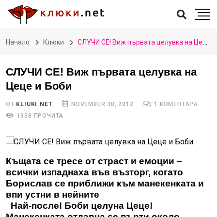
Начало
Клюки
СЛУЧИ СЕ! Виж първата целувка на Цеце и Боби
СЛУЧИ СЕ! Виж първата целувка на
Цеце и Боби
ОТ
KLIUKI.NET
NOVEMBER 30, 2012
1 КОМЕНТАРА
1358 ПРОЧИТА
Къщата се тресе от страст и емоции –
всички изпаднаха във възторг, когато
Борислав се приближи към манекенката и
впи устни в нейните
Най-после! Боби целуна Цеце!
Манекенката отдавна се върти около