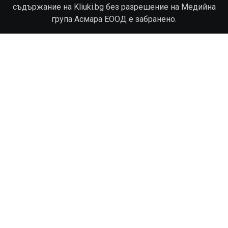
съдържание на Kliuki.bg без разрешение на Медийна
група Асмара ЕООД е забранено.