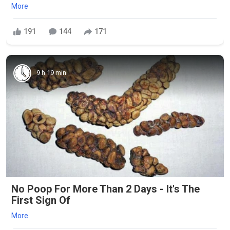
More
191
144
171
9 h 19 min
No Poop For More Than 2 Days - It's The
First Sign Of
More