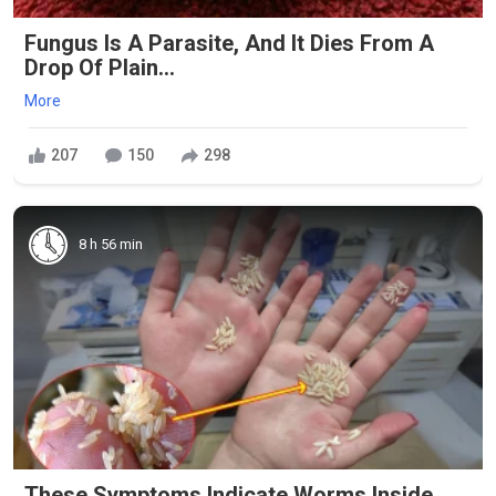
Fungus Is A Parasite, And It Dies From A
Drop Of Plain...
More
207
150
298
8 h 56 min
These Symptoms Indicate Worms Inside