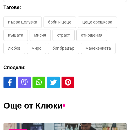
Тагове:
първа целувка
боби и цеце
цеце орешкова
къщата
мисия
страст
отношения
любов
миро
биг брадър
манекенката
Сподели:
Още от Клюки