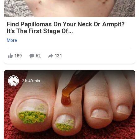
Find Papillomas On Your Neck Or Armpit?
It's The First Stage Of...
More
189
62
131
2 h 40 min