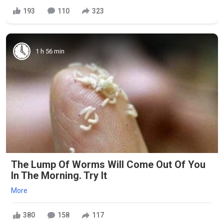
193
110
323
1 h 56 min
The Lump Of Worms Will Come Out Of You
In The Morning. Try It
More
380
158
117