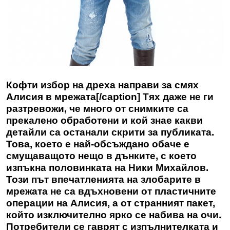
Кофти избор на дреха направи за смях
Алисия в мрежата[/caption] Тях даже не ги
разтревожи, че много от снимките са
прекалено обработени и кой знае какви
детайли са останали скрити за публиката.
Това, което е най-обсъждано обаче е
смущаващото нещо в дънките, с което
изпъкна половинката на Ники Михайлов.
Този път впечатленията на злобарите в
мрежата не са вдъхновени от пластичните
операции на Алисия, а от странният пакет,
който изключително ярко се набива на очи.
Потребители се гаврят с изпълнителката и