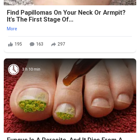
Find Papillomas On Your Neck Or Armpit?
It's The First Stage Of...
More
195
163
297
3 h 10 min