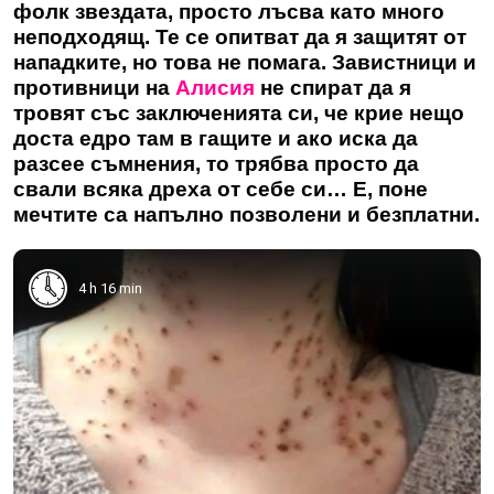
фолк звездата, просто лъсва като много
неподходящ. Те се опитват да я защитят от
нападките, но това не помага. Завистници и
противници на
Алисия
не спират да я
тровят със заключенията си, че крие нещо
доста едро там в гащите и ако иска да
разсее съмнения, то трябва просто да
свали всяка дреха от себе си… Е, поне
мечтите са напълно позволени и безплатни.
4 h 16 min