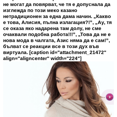
не могат да повярват, че тя е допуснала да
изглежда по този меко казано
нетрадиционен за една дама начин. „Какво
е това, Алисия, пълна излагация?!”, „Ау, тя
се оказа яко надарена там долу, не сме
очаквали подобна работа!!!”, „Това да не е
нова мода в чалгата, Азис няма да е сам!”,
бълват се реакции все в този дух във
виртуала. [caption id="attachment_21472"
align="aligncenter" width="224"]