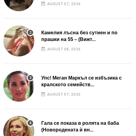
AUGUST 07, 2026
Камелия лъсна без сутиен и по
прашки на 55 – (Вижт...
AUGUST 08, 2026
Упс! Меган Маркъл се избъзика с
кралското семейств...
AUGUST 07, 2026
Гала се показа в ролята на баба
(Новородената ѝ вн...