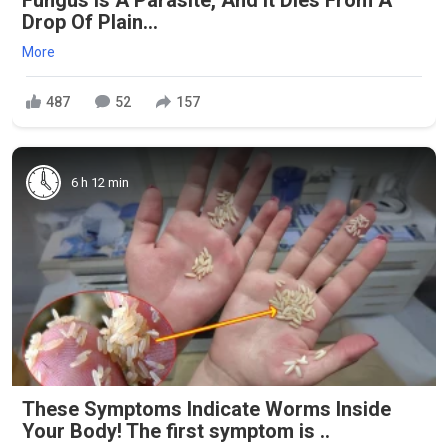
Fungus Is A Parasite, And It Dies From A
Drop Of Plain...
More
487
52
157
6 h 12 min
These Symptoms Indicate Worms Inside
Your Body! The first symptom is ..