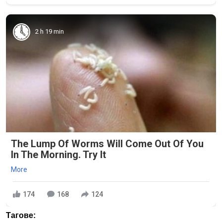
2 h 19 min
The Lump Of Worms Will Come Out Of You
In The Morning. Try It
More
174
168
124
Тагове: