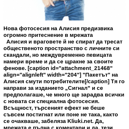
Нова фотосесия на Алисия предизвика
огромно притеснение в мрежата
Алисия и враговете й не спират да тресат
общественото пространство с личните си
скандали, но междувременно певицата
намери време и да се щракне за своите
фенове. [caption id="attachment_21468"
align="alignleft" width="204"] "Пакетът" на
Алисия смути потребителите[/caption] Тя го
направи за изданието „Сигнал” и се
предполагаше, че много ще зарадва всички
с новата си специална фотосесия.
Всъщност, търсеният ефект не беше
съвсем постигнат или поне не така, както
се очакваше, забеляза Kliuki.net. Да,
мрежата е пълна с коментари и да, тези