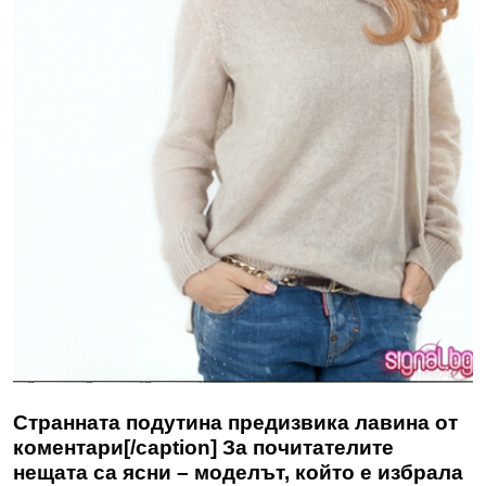
Странната подутина предизвика лавина от
коментари[/caption] За почитателите
нещата са ясни – моделът, който е избрала