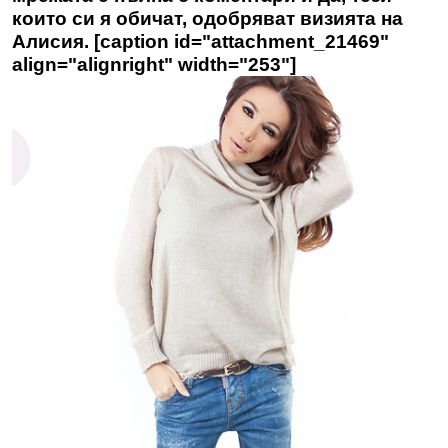
които си я обичат, одобряват визията на
Алисия. [caption id="attachment_21469"
align="alignright" width="253"]