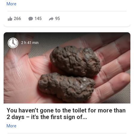
More
266
145
95
2 h 41 min
You haven’t gone to the toilet for more than
2 days – it's the first sign of...
More