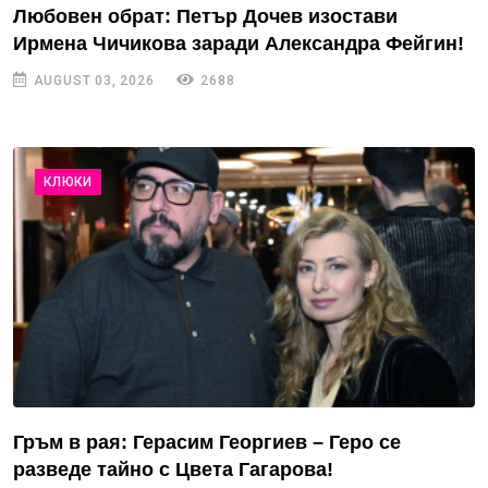
Любовен обрат: Петър Дочев изостави
Ирмена Чичикова заради Александра Фейгин!
AUGUST 03, 2026
2688
КЛЮКИ
Гръм в рая: Герасим Георгиев – Геро се
разведе тайно с Цвета Гагарова!