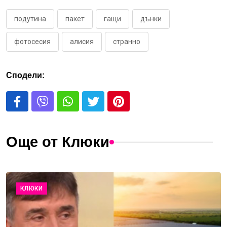
подутина
пакет
гащи
дънки
фотосесия
алисия
странно
Сподели:
Още от Клюки
КЛЮКИ