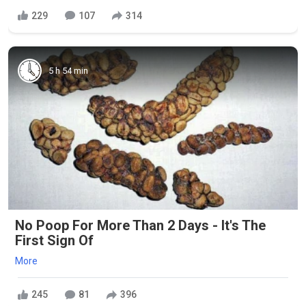
229
107
314
5 h 54 min
No Poop For More Than 2 Days - It's The
First Sign Of
More
245
81
396