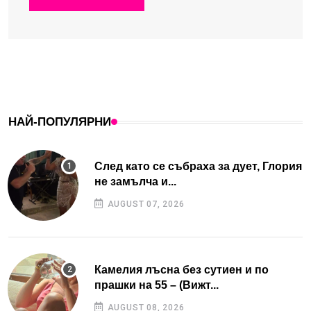
НАЙ-ПОПУЛЯРНИ
След като се събраха за дует, Глория
не замълча и...
AUGUST 07, 2026
Камелия лъсна без сутиен и по
прашки на 55 – (Вижт...
AUGUST 08, 2026