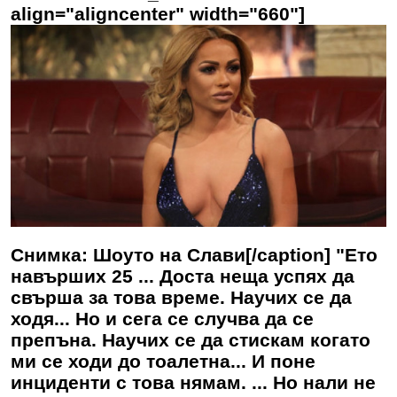
align="aligncenter" width="660"]
Снимка: Шоуто на Слави[/caption] "Ето
навърших 25 ... Доста неща успях да
свърша за това време. Научих се да
ходя... Но и сега се случва да се
препъна. Научих се да стискам когато
ми се ходи до тоалетна... И поне
инциденти с това нямам. ... Но нали не