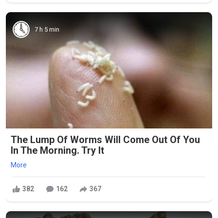
7 h 5 min
The Lump Of Worms Will Come Out Of You
In The Morning. Try It
More
382
162
367