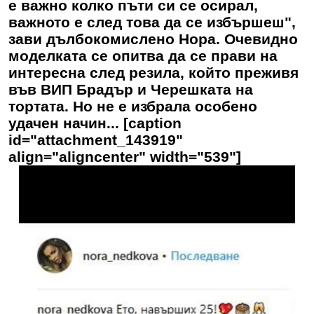
е важно колко пъти си се осирал,
важното е след това да се избършеш",
зави дълбокомислено Нора. Очевидно
моделката се опитва да се прави на
интересна след резила, който преживя
във ВИП Брадър и Черешката на
тортата. Но не е избрала особено
удачен начин... [caption
id="attachment_143919"
align="aligncenter" width="539"]