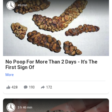
49 min
No Poop For More Than 2 Days - It's The
First Sign Of
More
428
193
172
3 h 46 min