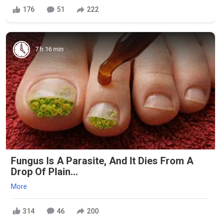
176
51
222
7 h 16 min
Fungus Is A Parasite, And It Dies From A
Drop Of Plain...
More
314
46
200