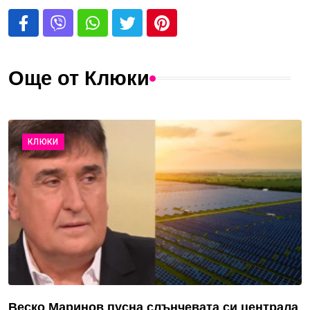
Още от Клюки
КЛЮКИ
Веско Маринов пусна слънчевата си централа