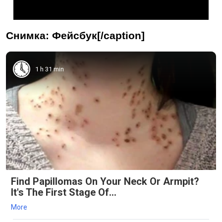
Снимка: Фейсбук[/caption]
1 h 31 min
Find Papillomas On Your Neck Or Armpit?
It's The First Stage Of...
More