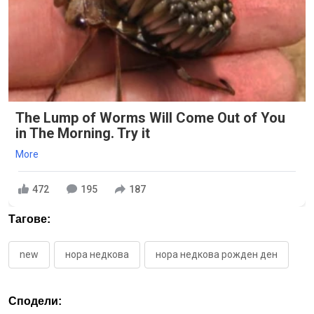
The Lump of Worms Will Come Out of You
in The Morning. Try it
More
472
195
187
Тагове:
new
нора недкова
нора недкова рожден ден
Сподели: