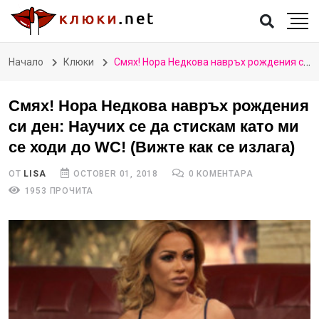
Начало
Клюки
Смях! Нора Недкова навръх рождения си ден: Научих се да стискам като ми се ходи до WC! (Вижте как се излага)
Смях! Нора Недкова навръх рождения
си ден: Научих се да стискам като ми
се ходи до WC! (Вижте как се излага)
ОТ
LISA
OCTOBER 01, 2018
0 КОМЕНТАРА
1953 ПРОЧИТА