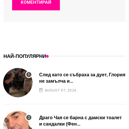
КОМЕНТИРАЙ
НАЙ-ПОПУЛЯРНИ
След като се събраха за дует, Глория
не замълча и...
AUGUST 07, 2026
Драго Чая се барна с дамски тоалет
и сандалки (Фен...