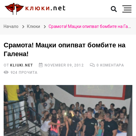
Начало
Клюки
Срамота! Мацки опипват бомбите на Галена!
Срамота! Мацки опипват бомбите на
Галена!
ОТ
KLIUKI.NET
NOVEMBER 09, 2012
0 КОМЕНТАРА
924 ПРОЧИТА