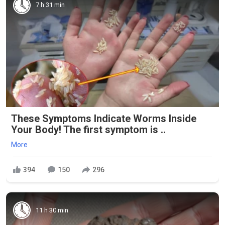
7 h 31 min
These Symptoms Indicate Worms Inside
Your Body! The first symptom is ..
More
394
150
296
11 h 30 min