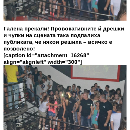
Галена прекали! Провокативните й дрешки
и чупки на сцената така подпалиха
публиката, че някои решиха – всичко е
позволено!
[caption id="attachment_16268"
align="alignleft" width="300"]