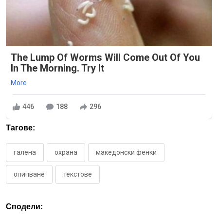
The Lump Of Worms Will Come Out Of You
In The Morning. Try It
More
446
188
296
Тагове:
галена
охрана
македонски фенки
опипване
текстове
Сподели: