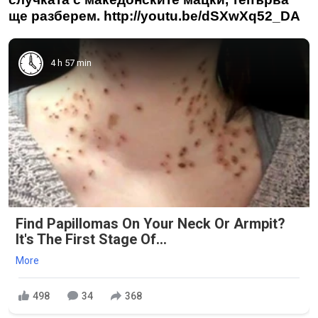
ще разберем. http://youtu.be/dSXwXq52_DA
4 h 57 min
Find Papillomas On Your Neck Or Armpit?
It's The First Stage Of...
More
498
34
368