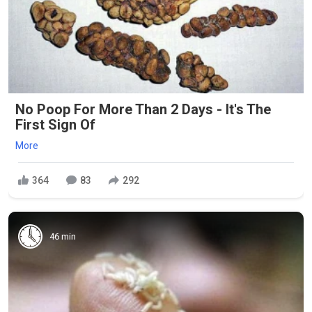
No Poop For More Than 2 Days - It's The
First Sign Of
More
364
83
292
46 min