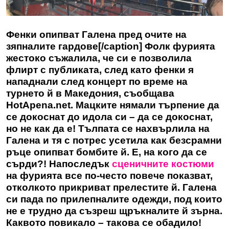
Фенки опипват Галена пред очите на
зяпналите гардове[/caption] Фолк фурията
жестоко съжалила, че си е позволила
флирт с публиката, след като фенки я
нападнали след концерт по време на
турнето й в Македония, съобщава
HotApena.net
. Мацките нямали търпение да
се докоснат до идола си – да се докоснат,
но не как да е! Тълпата се нахвърлила на
Галена и тя с потрес усетила как безсрамни
ръце опипват бомбите й. Е, на кого да се
сърди?! Напоследък
сценичните костюми
на фурията все по-често повече показват,
отколкото прикриват прелестите й. Галена
си пада по прилепналите одежди, под които
не е трудно да съзреш щръкналите й зърна.
Каквото повикало – такова се обадило!