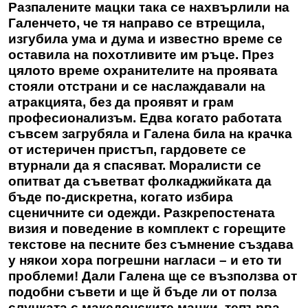
Разпалените мацки така се нахвърлили на
Галенчето, че тя направо се втрещила,
изгубила ума и дума и известно време се
оставила на похотливите им ръце. През
цялото време охранителите на проявата
стояли отстрани и се наслаждавали на
атракцията, без да проявят и грам
професионализъм. Едва когато работата
съвсем загрубяла и Галена била на крачка
от истеричен пристъп, гардовете се
втурнали да я спасяват. Моралисти се
опитват да съветват фолкаджийката да
бъде по-дискретна, когато избира
сценичните си одежди. Разкрепостената
визия и поведение в комплект с горещите
текстове на песните без съмнение създава
у някои хора погрешни нагласи – и ето ти
проблеми! Дали Галена ще се възползва от
подобни съвети и ще й бъде ли от полза
случката с македонските мацки, тепърва