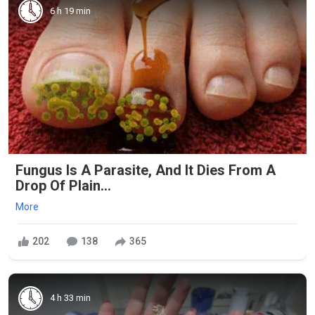
6 h 19 min
Fungus Is A Parasite, And It Dies From A
Drop Of Plain...
More
202
138
365
4 h 33 min