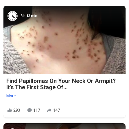
8 h 13 min
Find Papillomas On Your Neck Or Armpit?
It's The First Stage Of...
More
293
117
147