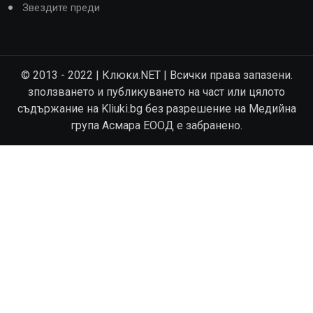
Звездите преди
© 2013 - 2022 | Клюки.NET | Всички права запазени.
зползването и публикуването на част или цялото
съдържание на Kliuki.bg без разрешение на Медийна
група Асмара ЕООД е забранено.