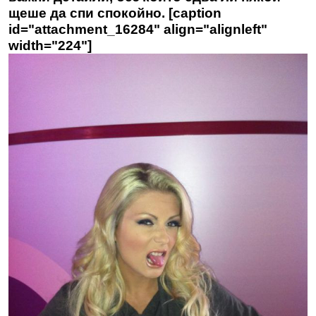
щеше да спи спокойно. [caption
id="attachment_16284" align="alignleft"
width="224"]