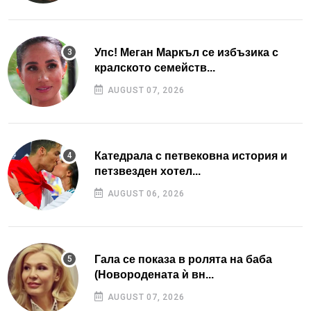
Упс! Меган Маркъл се избъзика с
кралското семейств...
AUGUST 07, 2026
Катедрала с петвековна история и
петзвезден хотел...
AUGUST 06, 2026
Гала се показа в ролята на баба
(Новородената ѝ вн...
AUGUST 07, 2026