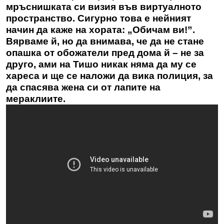
мръснишката си визия във виртуалното
пространство. Сигурно това е нейният
начин да каже на хората: „Обичам ви!”.
Вярваме й, но да внимава, че да не стане
опашка от обожатели пред дома й – не за
друго, ами на Тишо никак няма да му се
хареса и ще се наложи да вика полиция, за
да спасява жена си от лапите на
мераклиите.