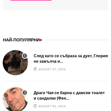
НАЙ-ПОПУЛЯРНИ
След като се събраха за дует, Глория
не замълча и...
AUGUST 07, 2026
Драго Чая се барна с дамски тоалет
и сандалки (Фен...
AUGUST 06, 2026