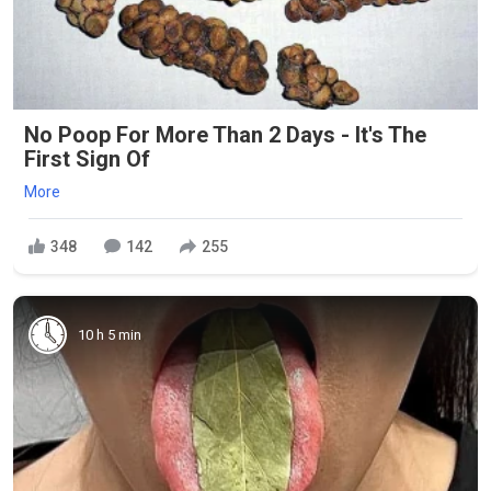
No Poop For More Than 2 Days - It's The
First Sign Of
More
348
142
255
10 h 5 min