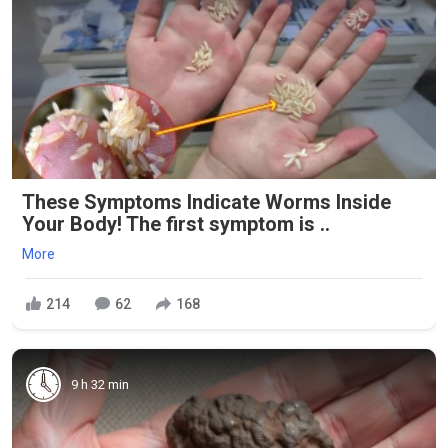
These Symptoms Indicate Worms Inside
Your Body! The first symptom is ..
More
214
62
168
9 h 32 min