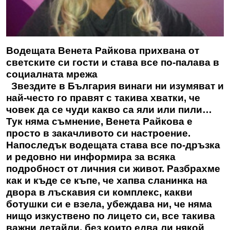
Водещата Венета Райкова прихвана от
светските си гости и става все по-палава в
социалната мрежа
Звездите в България винаги ни изумяват и
най-често го правят с такива хватки, че
човек да се чуди какво са яли или пили…
Тук няма съмнение, Венета Райкова е
просто в закачливото си настроение.
Напоследък водещата става все по-дръзка
и редовно ни информира за всяка
подробност от личния си живот. Разбрахме
как и къде се къпе, че хапва сланинка на
двора в лъскавия си комплекс, какви
ботушки си е взела, убеждава ни, че няма
нищо изкуствено по лицето си, все такива
важни детайли, без които едва ли някой