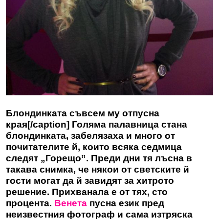
Блондинката съвсем му отпусна
края[/caption] Голяма палавница стана
блондинката, забелязаха и много от
почитателите й, които всяка седмица
следят „Горещо”. Преди дни тя лъсна в
такава снимка, че някои от светските й
гости могат да й завидят за хитрото
решение. Прихванала е от тях, сто
процента.
Венета
пусна език пред
неизвестния фотограф и сама изтряска