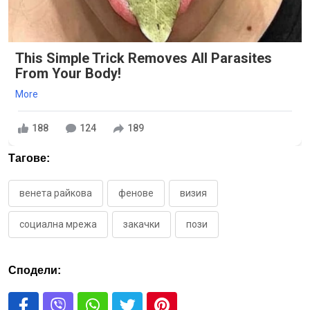
This Simple Trick Removes All Parasites
From Your Body!
More
188
124
189
Тагове:
венета райкова
фенове
визия
социална мрежа
закачки
пози
Сподели: