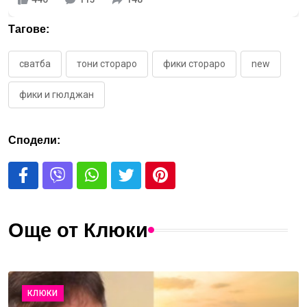
Тагове:
сватба
тони стораро
фики стораро
new
фики и гюлджан
Сподели:
Още от Клюки
КЛЮКИ