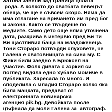
Затова завели зад граница цялата
рода. А колкото до сватбата певецът
обеща, че ще е съвсем скоро. Няма да
има отлагане на вричането им пред бог
и закона. Както се твърдеше по
медиите. Само дето още няма уточнена
дата, разкрива в интервю пред Би Ти
Ви щастливия баща на младоженеца.
Тони Стораро потвърди слуховете, че
Галена е сватовницата на сина му. С
Фики били заедно в Брюксел на
участие. Фолк дивата с зоркия си
поглед видяла едно хубаво момиче в
публиката. Харесала го много. И
споделила с младия Стораро колко яка
била мацката, предават от
електронната новинарска
агенция pik.bg. Девойката после
цъфнала да моли Галена за автограф.