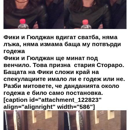
Фики и Гюлджан вдигат сватба, няма
лъжа, няма измама баща му потвърди
годежа
Фики и Гюлджан ще минат под
венчило. Това призна стария Стораро.
Бащата на Фики сложи край на
спекулациите имало ли е годеж или не.
Разби митовете, че данданията около
годежа е било само постановка.
[caption id="attachment_122823"
align="alignright" width="586"]