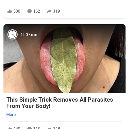
500
162
319
1 h 37 min
This Simple Trick Removes All Parasites
From Your Body!
More
440
113
148