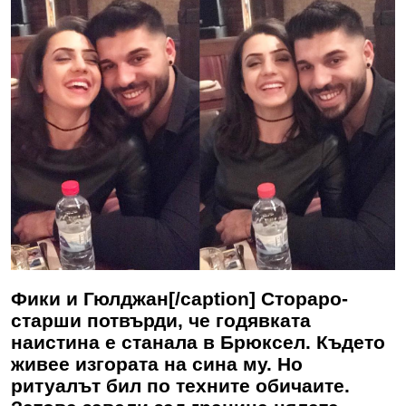
Фики и Гюлджан[/caption] Стораро-
старши потвърди, че годявката
наистина е станала в Брюксел. Където
живее изгората на сина му. Но
ритуалът бил по техните обичаите.