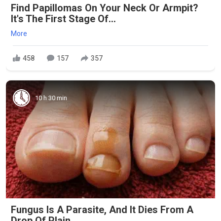
Find Papillomas On Your Neck Or Armpit?
It's The First Stage Of...
More
458
157
357
10 h 30 min
Fungus Is A Parasite, And It Dies From A
Drop Of Plain...