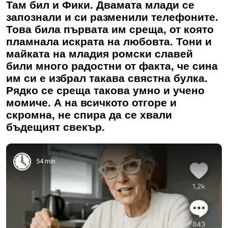
Там бил и Фики. Двамата млади се
запознали и си разменили телефоните.
Това била първата им среща, от която
пламнала искрата на любовта. Тони и
майката на младия ромски славей
били много радостни от факта, че сина
им си е избрал такава свястна булка.
Рядко се среща такова умно и учено
момиче. А на всичкото отгоре и
скромна, не спира да се хвали
бъдещият свекър.
54 min