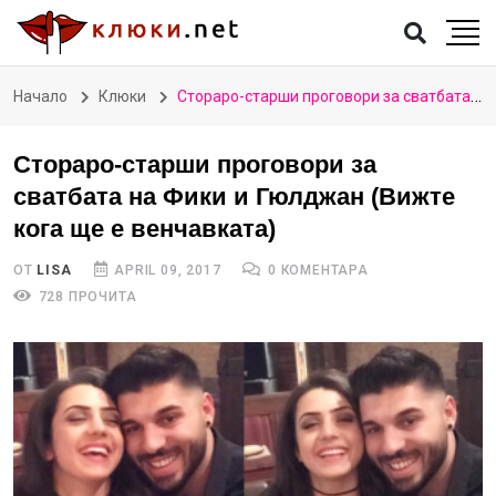
Начало
Клюки
Стораро-старши проговори за сватбата на Фики и Гюлджан (Вижте кога ще е венчавката)
Стораро-старши проговори за
сватбата на Фики и Гюлджан (Вижте
кога ще е венчавката)
ОТ
LISA
APRIL 09, 2017
0 КОМЕНТАРА
728 ПРОЧИТА