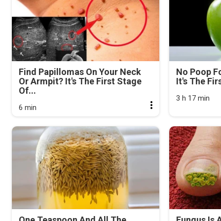
Find Papillomas On Your Neck
No Poop Fo
Or Armpit? It's The First Stage
It's The Fi
Of...
3 h 17 min
6 min
One Teaspoon And All The
Fungus Is A