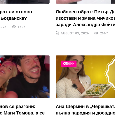
рат ли отново
Любовен обрат: Петър Д
 Богданска?
изостави Ирмена Чичико
заради Александра Фейги
2026
1526
AUGUST 03, 2026
2667
КЛЮКИ
нов се разгони:
Ана Шермин в „Черешкат
с Маги Томова, а се
пълна пародия и досадн