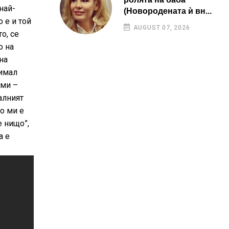
най-
(Новородената ѝ вн...
 е и той
AUGUST 07, 2026
о, се
о на
на
нимал
уми –
алният
ло ми е
е нищо”,
а е