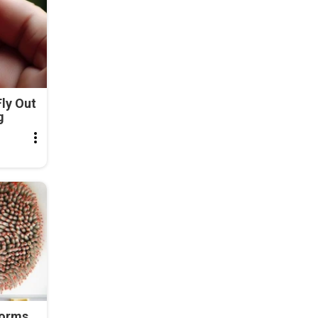
ly Out
g
Worms