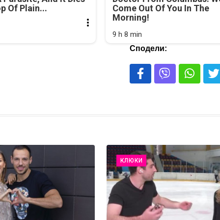
 Of Plain...
Come Out Of You In The
Morning!
9 h 8 min
Сподели:
КЛЮКИ