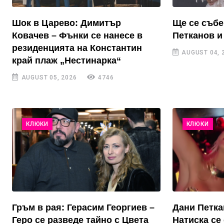
Шок в Царево: Димитър
Ще се събе
Ковачев – Фънки се нанесе в
Петканов и
резиденцията на Константин
AUGUST 04, 
край плаж „Нестинарка“
AUGUST 05, 2026
4746
КЛЮКИ
КЛЮКИ
Гръм в рая: Герасим Георгиев –
Дани Петка
Геро се разведе тайно с Цвета
Натиска се 