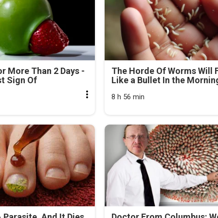
r More Than 2 Days -
The Horde Of Worms Will F
rst Sign Of
Like a Bullet In the Mornin
8 h 56 min
 Parasite, And It Dies
Doctor From Columbus: 