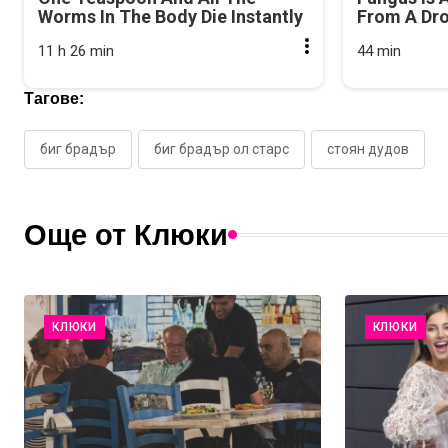
Worms In The Body Die Instantly
From A Drop
11 h 26 min
44 min
Тагове:
биг брадър
биг брадър ол старс
стоян дудов
Още от Клюки
КЛЮКИ
КЛЮКИ