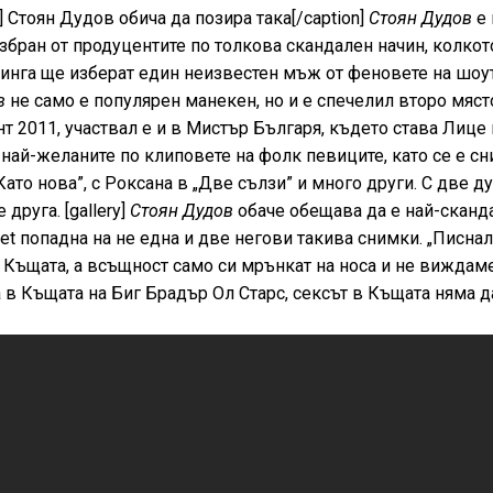
9"] Стоян Дудов обича да позира така[/caption]
Стоян Дудов
е 
збран от продуцентите по толкова скандален начин, колкото
тинга ще изберат един неизвестен мъж от феновете на шоут
в
не само е популярен манекен, но и е спечелил второ мяст
 2011, участвал е и в Мистър Българя, където става Лице 
 най-желаните по клиповете на фолк певиците, като се е с
ато нова”, с Роксана в „Две сълзи” и много други. С две д
друга. [gallery]
Стоян Дудов
обаче обещава да е най-сканд
.net попадна на не една и две негови такива снимки. „Писна
в Къщата, а всъщност само си мрънкат на носа и не виждам
а в Къщата на Биг Брадър Ол Старс, сексът в Къщата няма д