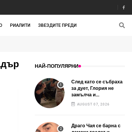
О
РИАЛИТИ
ЗВЕЗДИТЕ ПРЕДИ
адър
НАЙ-ПОПУЛЯРНИ
След като се събраха
за дует, Глория не
замълча и...
AUGUST 07, 2026
Драго Чая се барна с