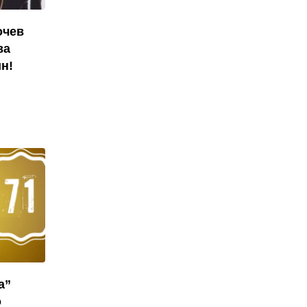
очев
ва
н!
а”
о