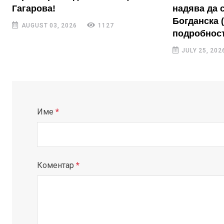
Гагарова!
надява да 
Богданска 
AUGUST 03, 2026
1127
подробност
JULY 25, 202
Име
*
Коментар
*