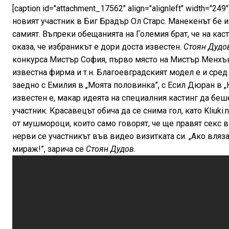
[caption id="attachment_17562" align="alignleft" width="24
новият участник в Биг Брадър Ол Старс. Манекенът бе и
самият. Въпреки обещанията на Големия брат, че на кас
оказа, че избраникът е дори доста известен.
Стоян Дудо
конкурса Мистър София, първо място на Мистър Менхънт
известна фирма и т.н. Благоевградският модел е и сред
заедно с Емилия в „Моята половинка”, с Есил Дюран в „К
известен е, макар идеята на специалния кастинг да беше 
участник. Красавецът обича да се снима гол, като Kliuki
от мушмороци, които само говорят, че ще правят секс 
нерви се участникът във видео визитката си. „Ако вляз
мираж!”, зарича се
Стоян Дудов
.