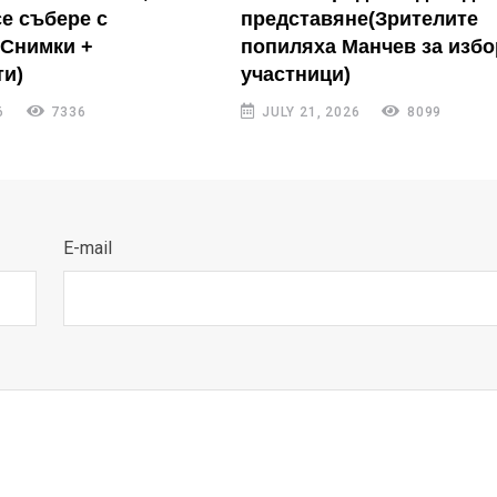
се събере с
представяне(Зрителите
(Снимки +
попиляха Манчев за избо
и)
участници)
6
7336
JULY 21, 2026
8099
E-mail