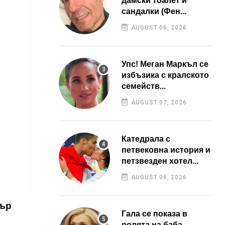
дамски тоалет и
сандалки (Фен...
AUGUST 06, 2026
Упс! Меган Маркъл се
избъзика с кралското
семейств...
AUGUST 07, 2026
Катедрала с
петвековна история и
петзвезден хотел...
AUGUST 06, 2026
тър
Гала се показа в
ролята на баба