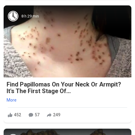
8 h 29 min
Find Papillomas On Your Neck Or Armpit?
It's The First Stage Of...
More
452
57
249