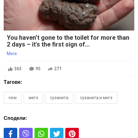
You haven’t gone to the toilet for more than
2 days – it's the first sign of...
More
363
95
271
Тагове:
new
мегз
сузанита
сузанита и мегз
Сподели: