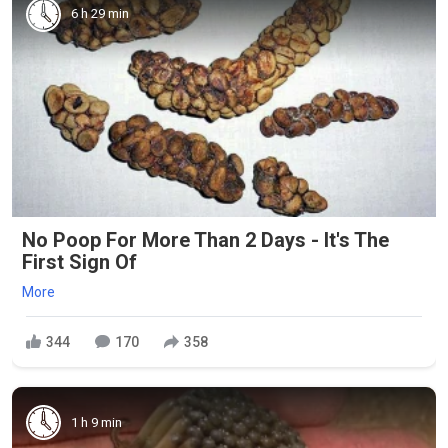
6 h 29 min
No Poop For More Than 2 Days - It's The
First Sign Of
More
344
170
358
1 h 9 min