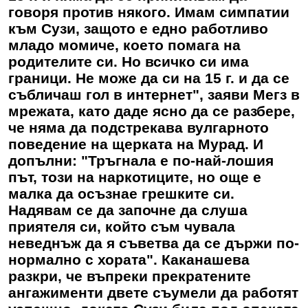
говоря против някого. Имам симпатии
към Сузи, защото е едно работливо
младо момиче, което помага на
родителите си. Но всичко си има
граници. Не може да си на 15 г. и да се
събличаш гол в интернет", заяви Мегз в
мрежата, като даде ясно да се разбере,
че няма да подстрекава вулгарното
поведение на щерката на Мурад. И
допълни: "Тръгнала е по-най-лошия
път, този на наркотиците, но още е
малка да осъзнае грешките си.
Надявам се да започне да слуша
приятеля си, който съм чувала
неведнъж да я съветва да се държи по-
нормално с хората". Каканашева
разкри, че въпреки прекратените
ангажименти двете съумели да работят