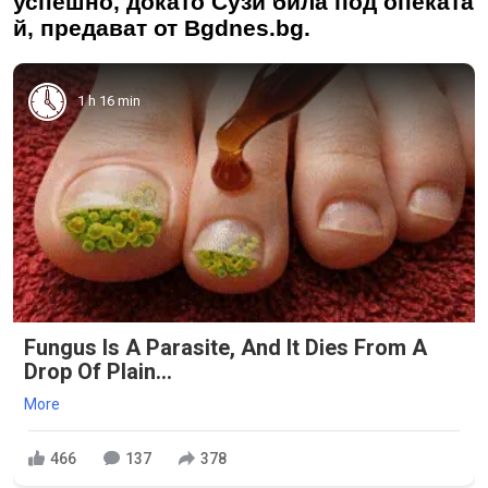
успешно, докато Сузи била под опеката
й, предават от Bgdnes.bg.
1 h 16 min
Fungus Is A Parasite, And It Dies From A
Drop Of Plain...
More
466
137
378