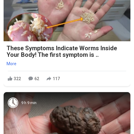
These Symptoms Indicate Worms Inside
Your Body! The first symptom is ..
More
322
62
117
9 h 9 min