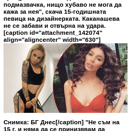
подмазвачка, нищо хубаво не мога да
кажа за нея", скача 15-годишната
певица на дизайнерката. Каканашева
не се забави и отвърна на удара.
[caption id="attachment_142074"
align="aligncenter" width="630"]
Снимка: БГ Днес[/caption] "Не съм на
15 г. и няма да се принизявам да