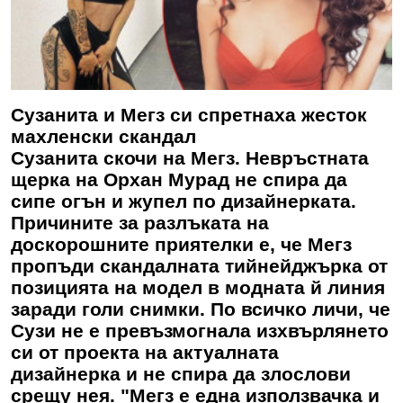
Сузанита и Мегз си спретнаха жесток
махленски скандал
Сузанита скочи на Мегз. Невръстната
щерка на Орхан Мурад не спира да
сипе огън и жупел по дизайнерката.
Причините за разлъката на
доскорошните приятелки е, че Мегз
пропъди скандалната тийнейджърка от
позицията на модел в модната й линия
заради голи снимки. По всичко личи, че
Сузи не е превъзмогнала изхвърлянето
си от проекта на актуалната
дизайнерка и не спира да злослови
срещу нея. "Мегз е една използвачка и