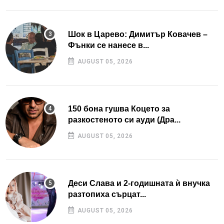
Шок в Царево: Димитър Ковачев –
Фънки се нанесе в...
AUGUST 05, 2026
150 бона гушва Коцето за
разкостеното си ауди (Дра...
AUGUST 05, 2026
Деси Слава и 2-годишната ѝ внучка
разтопиха сърцат...
AUGUST 05, 2026