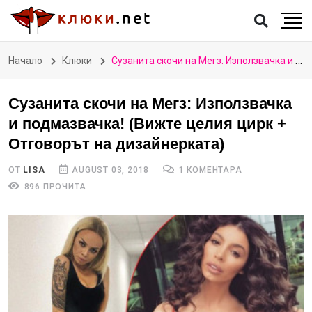
Начало
Клюки
Сузанита скочи на Мегз: Използвачка и подмазвачка! (Вижте целия цирк + Отговорът на дизайнерката)
Сузанита скочи на Мегз: Използвачка
и подмазвачка! (Вижте целия цирк +
Отговорът на дизайнерката)
ОТ
LISA
AUGUST 03, 2018
1 КОМЕНТАРА
896 ПРОЧИТА