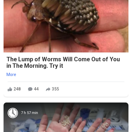
The Lump of Worms Will Come Out of You
in The Morning. Try it
More
248
44
355
7 h 57 min