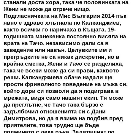
станали доста хора, така че половинката на
Жени не може да отрече нищо.
Подгласничката на Мис България 2014 пък
явно е здраво хлътнала по Калканджиев,
както всички го наричаха в Къщата. 19-
годишната манекенка постоянно висяла на
врата на Тачо, независимо дали са в
заведение или навън. Целувките им и
прегръдките не са никак дискретни, но в
крайна сметка, Жени и
Тачо
се разделиха,
така че всеки може да си прави, каквото
реши. Калканджиева обаче надали ще
прости фриволното поведение на мъжа си,
който дори си позволи да я подиграва в
мрежата, видя
само нашият екип
. Тя може
да преглътне, че Тачо така бързо е
задълбочил отношенията си с Дани
Димитрова, но да я взима на подбив пред
приятелите, това трудно ще бъде
подминато с лека ръка. Залитащият по