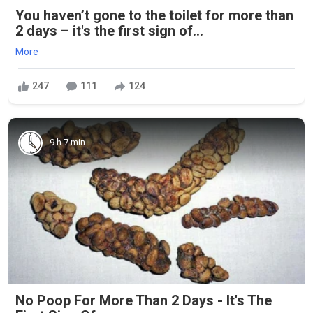
You haven’t gone to the toilet for more than
2 days – it's the first sign of...
More
247
111
124
9 h 7 min
No Poop For More Than 2 Days - It's The