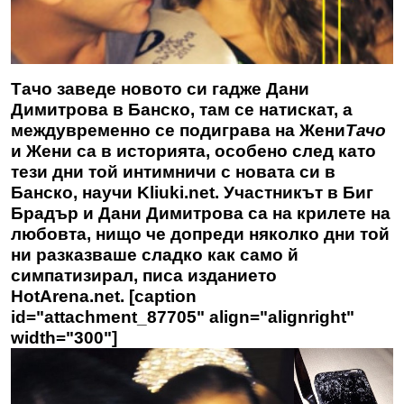
Тачо заведе новото си гадже Дани
Димитрова в Банско, там се натискат, а
междувременно се подиграва на Жени
Тачо
и Жени са в историята, особено след като
тези дни той интимничи с новата си в
Банско, научи
Kliuki.net
. Участникът в Биг
Брадър и Дани Димитрова са на крилете на
любовта, нищо че допреди няколко дни той
ни разказваше сладко как само й
симпатизирал, писа изданието
HotArena.net. [caption
id="attachment_87705" align="alignright"
width="300"]