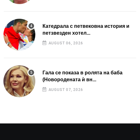
Катедрала с петвековна история и
петзвезден хотел...
AUGUST 06, 2026
Гала се показа в ролята на баба
(Новородената ѝ вн...
AUGUST 07, 2026