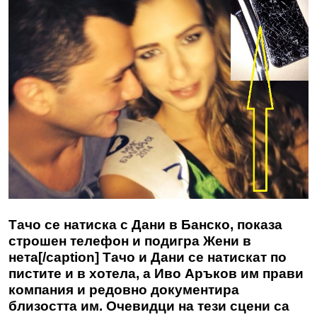
Тачо се натиска с Дани в Банско, показа
строшен телефон и подигра Жени в
нета[/caption] Тачо и Дани се натискат по
пистите и в хотела, а Иво Аръков им прави
компания и редовно документира
близостта им. Очевидци на тези сцени са