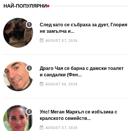
НАЙ-ПОПУЛЯРНИ
След като се събраха за дует, Глория
не замълча и...
AUGUST 07, 2026
Драго Чая се барна с дамски тоалет
и сандалки (Фен...
AUGUST 06, 2026
Упс! Меган Маркъл се избъзика с
кралското семейств...
AUGUST 07, 2026