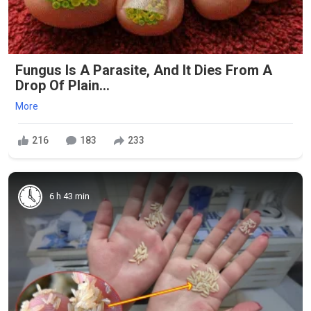
Fungus Is A Parasite, And It Dies From A
Drop Of Plain...
More
216
183
233
6 h 43 min