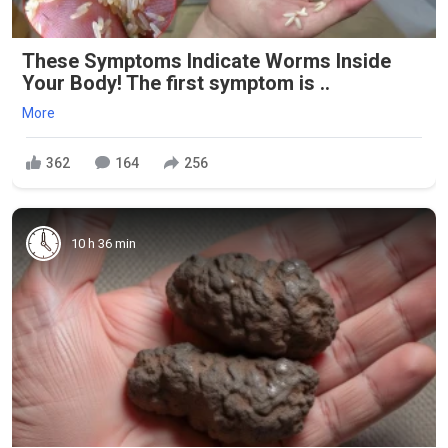
These Symptoms Indicate Worms Inside
Your Body! The first symptom is ..
More
362
164
256
10 h 36 min