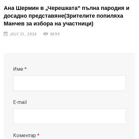
Ана Шермин в „Черешката” пълна пародия и
досадно представяне(Зрителите попиляха
Манчев за избора на участници)
JULY 21, 2026
8099
Име
*
E-mail
Коментар
*