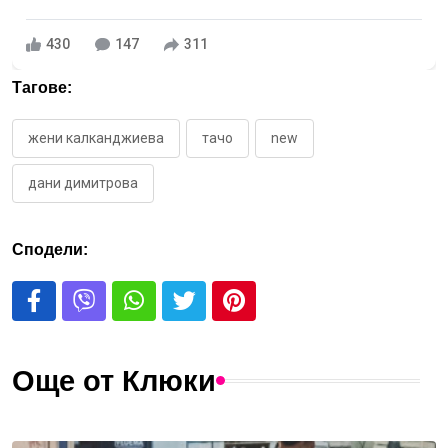
430
147
311
Тагове:
жени калканджиева
тачо
new
дани димитрова
Сподели:
Още от Клюки