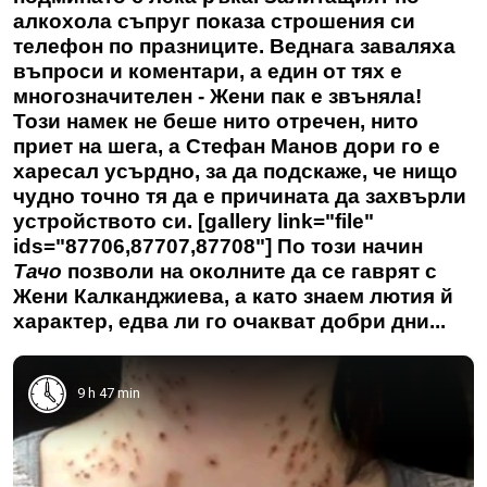
алкохола съпруг показа строшения си
телефон по празниците. Веднага заваляха
въпроси и коментари, а един от тях е
многозначителен - Жени пак е звъняла!
Този намек не беше нито отречен, нито
приет на шега, а Стефан Манов дори го е
харесал усърдно, за да подскаже, че нищо
чудно точно тя да е причината да захвърли
устройството си. [gallery link="file"
ids="87706,87707,87708"] По този начин
Тачо
позволи на околните да се гаврят с
Жени Калканджиева, а като знаем лютия й
характер, едва ли го очакват добри дни...
9 h 47 min