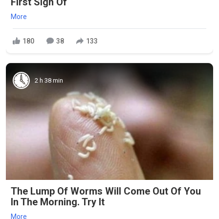
First Sign Of
More
180
38
133
2 h 38 min
The Lump Of Worms Will Come Out Of You
In The Morning. Try It
More