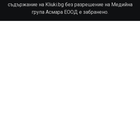
съдържание на Kliuki.bg без разрешение на Медийна
група Асмара ЕООД е забранено.