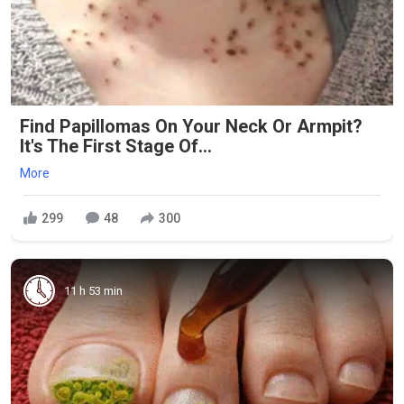
Find Papillomas On Your Neck Or Armpit?
It's The First Stage Of...
More
299
48
300
11 h 53 min