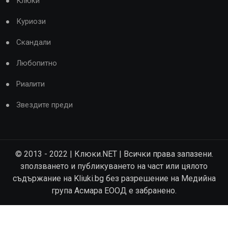
Клюки
Куриози
Скандали
Любопитно
Риалити
Звездите преди
© 2013 - 2022 | Клюки.NET | Всички права запазени.
зползването и публикуването на част или цялото
съдържание на Kliuki.bg без разрешение на Медийна
група Асмара ЕООД е забранено.