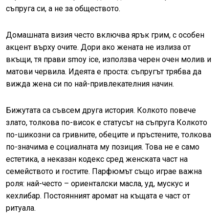
съпруга си, а не за обществото.
Домашната визия често включва ярък грим, с особен
акцент върху очите. Дори ако жената не излиза от
вкъщи, тя прави smoy ice, използва черен очен молив и
матови червила. Идеята е проста: съпругът трябва да
вижда жена си по най-привлекателния начин.
Бижутата са съвсем друга история. Колкото повече
злато, толкова по-висок е статусът на съпруга
Колкото
по-шикозни са гривните, обеците и пръстените, толкова
по-значима е социалната му позиция. Това не е само
естетика, а неказан кодекс сред женската част на
семейството и гостите. Парфюмът също играе важна
роля: най-често – ориенталски масла, уд, мускус и
кехлибар. Постоянният аромат на къщата е част от
ритуала.