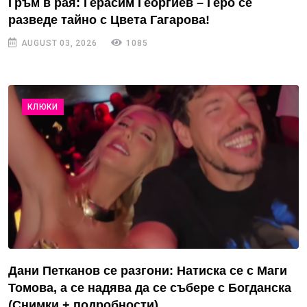
Гръм в рая: Герасим Георгиев – Геро се
разведе тайно с Цвета Гагарова!
AUGUST 03, 2026
1085
КЛЮКИ
Дани Петканов се разгони: Натиска се с Маги
Томова, а се надява да се събере с Богданска
(Снимки + подробности)