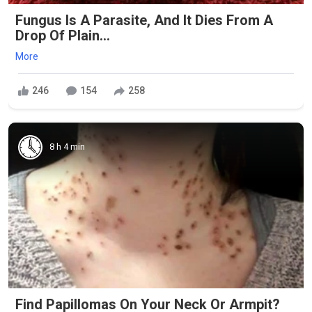
Fungus Is A Parasite, And It Dies From A
Drop Of Plain...
More
246
154
258
8 h 4 min
Find Papillomas On Your Neck Or Armpit?