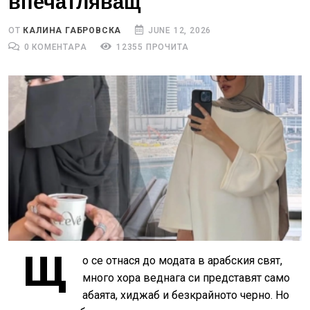
впечатляващ
ОТ
КАЛИНА ГАБРОВСКА
JUNE 12, 2026
0 КОМЕНТАРА
12355 ПРОЧИТА
Щ
о се отнася до модата в арабския свят,
много хора веднага си представят само
абаята, хиджаб и безкрайното черно. Но