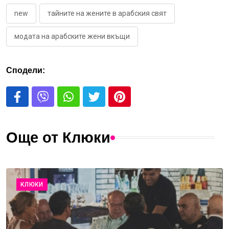
new
тайните на жените в арабския свят
модата на арабските жени вкъщи
Сподели:
Още от Клюки
КЛЮКИ