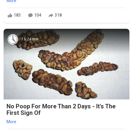
More
183
104
318
7 h 24 min
No Poop For More Than 2 Days - It's The
First Sign Of
More