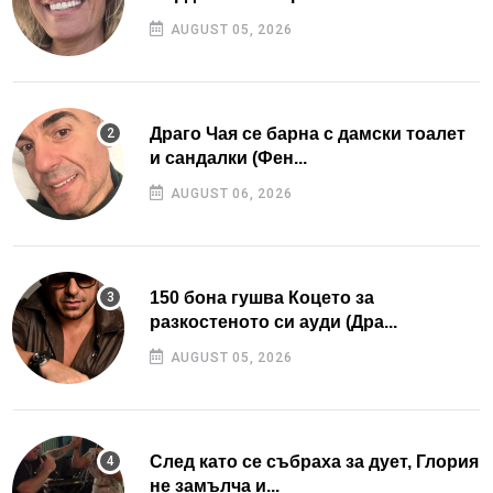
AUGUST 05, 2026
Драго Чая се барна с дамски тоалет
и сандалки (Фен...
AUGUST 06, 2026
150 бона гушва Коцето за
разкостеното си ауди (Дра...
AUGUST 05, 2026
След като се събраха за дует, Глория
не замълча и...