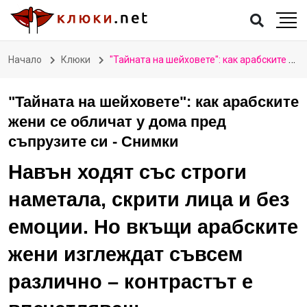
Начало
Клюки
"Тайната на шейховете": как арабските жени се обличат у дома пред съпрузите си - Снимки
"Тайната на шейховете": как арабските
жени се обличат у дома пред
съпрузите си - Снимки
Навън ходят със строги
наметала, скрити лица и без
емоции. Но вкъщи арабските
жени изглеждат съвсем
различно – контрастът е