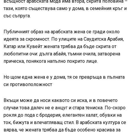
всъщност арабската мода има втора, скрита половина –
тази, която съществува само у дома, в семейния кръг и
със съпруга.
Публичният образ на арабската жена се гради около
идеята за скромност. По улиците на Саудитска Арабия,
Катар или Кувейт жената трябва да бъде скрита от
любопитни очи: дълга абайя, тъмни очила, затворена
прическа, понякога напълно покрито лице.
Но щом една жена е у дома, тя се превръща в пълната
си противоположност
Вкъщи може да носи каквото си иска, и в повечето
случаи това далеч не е анцуг и стара тениска. По-скоро
рокля до пода с бродерия, елегантен халат, обувки на
ток, бижута и впечатляващ стил. В арабската култура се
вярва, че жената трябва да бъде особено красива за