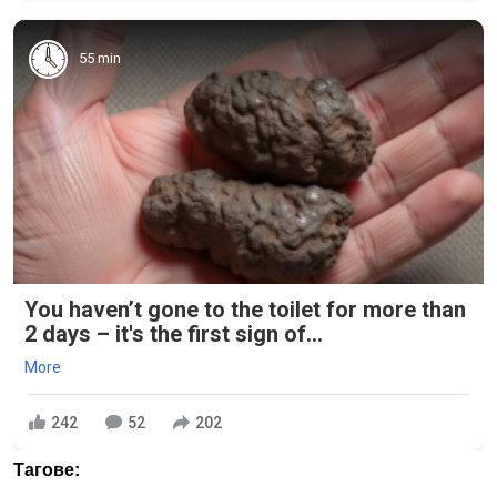
55 min
You haven’t gone to the toilet for more than
2 days – it's the first sign of...
More
242
52
202
Тагове: