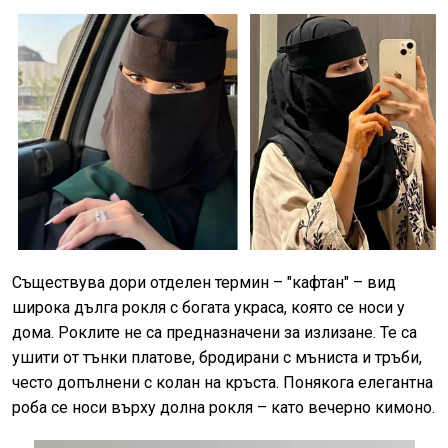
Съществува дори отделен термин – "кафтан" – вид
широка дълга рокля с богата украса, която се носи у
дома. Роклите не са предназначени за излизане. Те са
ушити от тънки платове, бродирани с мъниста и тръби,
често допълнени с колан на кръста. Понякога елегантна
роба се носи върху долна рокля – като вечерно кимоно.