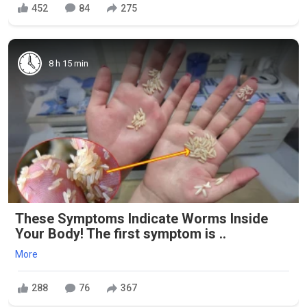
452
84
275
8 h 15 min
These Symptoms Indicate Worms Inside
Your Body! The first symptom is ..
More
288
76
367