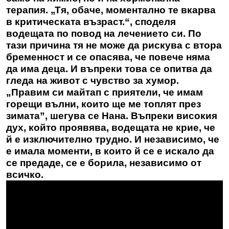
терапия. „Тя, обаче, моментално те вкарва
в критическата възраст.“, споделя
водещата по повод на лечението си. По
тази причина тя не може да рискува с втора
бременност и се опасява, че повече няма
да има деца. И въпреки това се опитва да
гледа на живот с чувство за хумор.
„Правим си майтап с приятели, че имам
горещи вълни, които ще ме топлят през
зимата”, шегува се Нана. Въпреки високия
дух, който проявява, водещата не крие, че
й е изключително трудно. И независимо, че
е имала моменти, в които й се е искало да
се предаде, се е борила, независимо от
всичко.