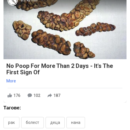
8 h 43 min
No Poop For More Than 2 Days - It's The
First Sign Of
More
176
102
187
Тагове:
рак
болест
деца
нана