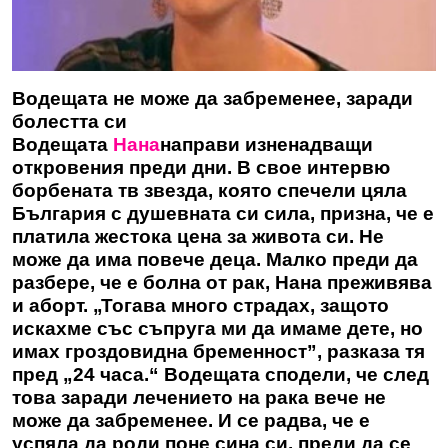
Водещата не може да забременее, заради
болестта си
Водещата
Нана
направи изненадващи
откровения преди дни. В свое интервю
борбената тв звезда, която спечели цяла
България с душевната си сила, призна, че е
платила жестока цена за живота си. Не
може да има повече деца. Малко преди да
разбере, че е болна от рак, Нана преживява
и аборт. „Тогава много страдах, защото
искахме със съпруга ми да имаме дете, но
имах гроздовидна бременност”, разказа тя
пред „24 часа.“ Водещата сподели, че след
това заради лечението на рака вече не
може да забременее. И се радва, че е
успяла да роди поне сина си, преди да се