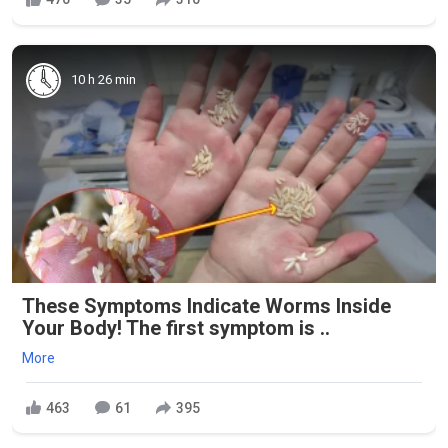
10 h 26 min
These Symptoms Indicate Worms Inside
Your Body! The first symptom is ..
More
463
61
395