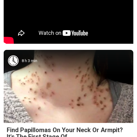
8 h 3 min
Find Papillomas On Your Neck Or Armpit?
It's The First Stage Of...