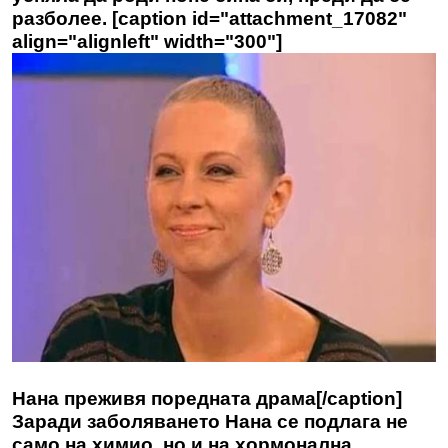
разболее. [caption id="attachment_17082"
align="alignleft" width="300"]
Нана преживя поредната драма[/caption]
Заради заболяването Нана се подлага не
само на химио, но и на хормонална