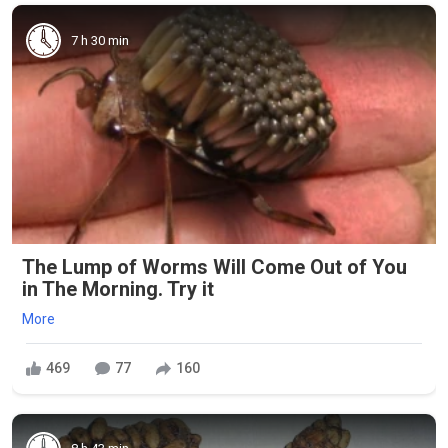
7 h 30 min
The Lump of Worms Will Come Out of You
in The Morning. Try it
More
469
77
160