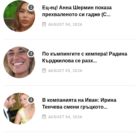
Ец-ец! Анна Шермин показа
прехваленото си гадже (С...
AUGUST 04, 2026
По къмпингите с кемпера! Радина
Кърджилова се разх...
AUGUST 05, 2026
В компанията на Иван: Ирина
Тенчева смени гръцкото...
AUGUST 04, 2026