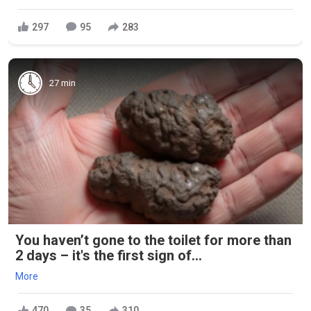
297
95
283
27 min
You haven’t gone to the toilet for more than
2 days – it's the first sign of...
More
470
35
310