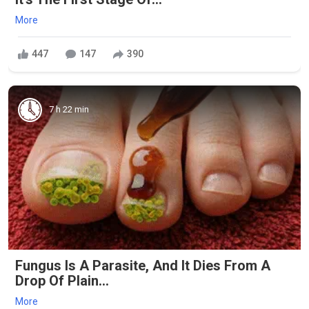
More
447
147
390
7 h 22 min
Fungus Is A Parasite, And It Dies From A
Drop Of Plain...
More