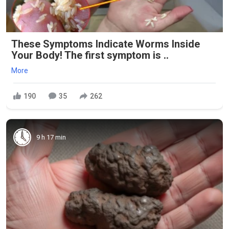
These Symptoms Indicate Worms Inside
Your Body! The first symptom is ..
More
190
35
262
9 h 17 min