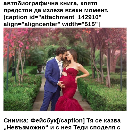
автобиографична книга, която
предстои да излезе всеки момент.
[caption id="attachment_142910"
align="aligncenter" width="515"]
Снимка: Фейсбук[/caption] Тя се казва
„Невъзможно“ и с нея Теди споделя с