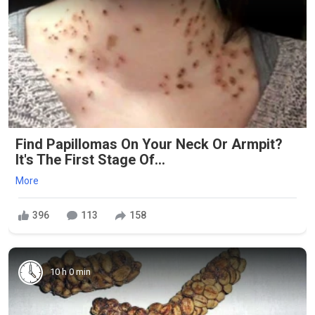
Find Papillomas On Your Neck Or Armpit?
It's The First Stage Of...
More
396
113
158
10 h 0 min