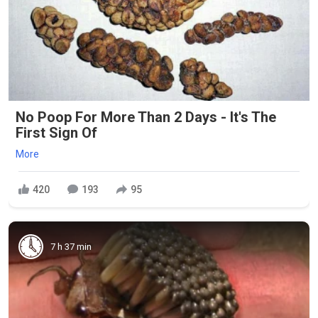
No Poop For More Than 2 Days - It's The
First Sign Of
More
420
193
95
7 h 37 min