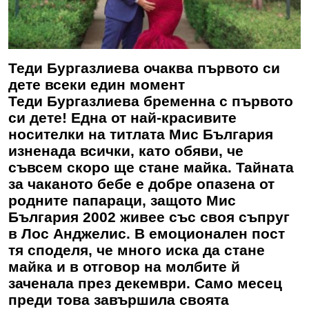
Теди Бургазлиева очаква първото си
дете всеки един момент
Теди Бургазлиева бременна с първото
си дете! Една от най-красивите
носителки на титлата Мис България
изненада всички, като обяви, че
съвсем скоро ще стане майка. Тайната
за чаканото бебе е добре опазена от
родните папараци, защото Мис
България 2002 живее със своя съпруг
в Лос Анджелис. В емоционален пост
тя споделя, че много иска да стане
майка и в отговор на молбите й
заченала през декември. Само месец
преди това завършила своята