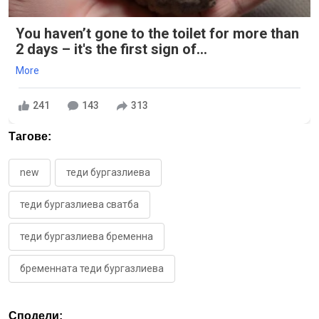
You haven’t gone to the toilet for more than
2 days – it's the first sign of...
More
241
143
313
Тагове:
new
теди бургазлиева
теди бургазлиева сватба
теди бургазлиева бременна
бременната теди бургазлиева
Сподели: