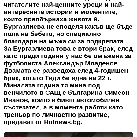
читателите най-ценните уроци и най-
интересните истории и моментите,
които преобърнаха живота й.
Бургазлиева не споделя какъв ще бъде
пола на бебето, но специално
благодари на мъжа си за подкрепата.
За Бургазлиева това е втори брак, след
като преди години у нас бе омъжена за
футболиста Александър Младенов.
Двамата се разведоха след 4-годишен
брак, когато Теди бе едва на 22 г.
Миналата година тя мина под
венчилото в САЩ с българина Симеон
Иванов, който е бивш автомобилен
състезател, а в момента работи като
треньор по личностно развитие,
предават от Hotnews.bg.