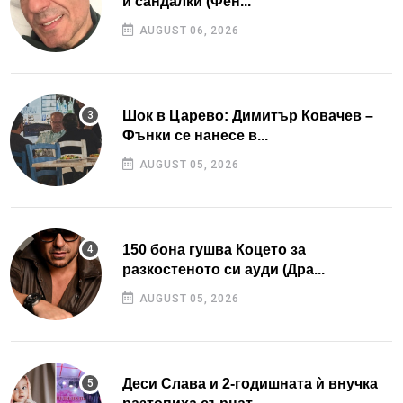
и сандалки (Фен...
AUGUST 06, 2026
Шок в Царево: Димитър Ковачев –
Фънки се нанесе в...
AUGUST 05, 2026
150 бона гушва Коцето за
разкостеното си ауди (Дра...
AUGUST 05, 2026
Деси Слава и 2-годишната ѝ внучка