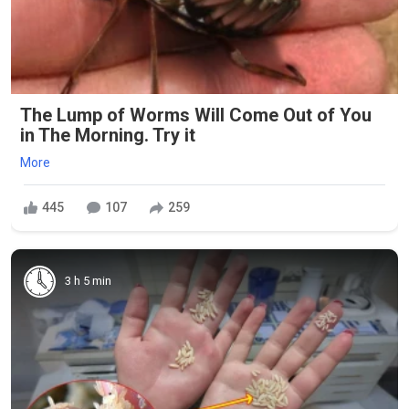
The Lump of Worms Will Come Out of You
in The Morning. Try it
More
445
107
259
3 h 5 min