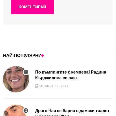
КОМЕНТИРАЙ
НАЙ-ПОПУЛЯРНИ
По къмпингите с кемпера! Радина
Кърджилова се разх...
AUGUST 05, 2026
Драго Чая се барна с дамски тоалет