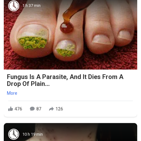
1 h 37 min
Fungus Is A Parasite, And It Dies From A
Drop Of Plain...
More
476
87
126
10 h 19 min