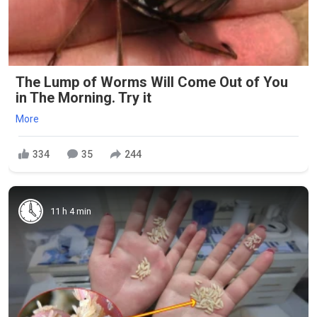
The Lump of Worms Will Come Out of You
in The Morning. Try it
More
334
35
244
11 h 4 min