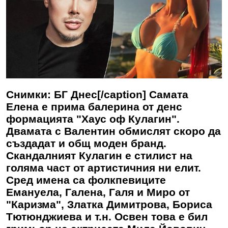
Снимки: БГ Днес[/caption] Самата
Елена е прима балерина от денс
формацията "Хаус оф Кулагин".
Двамата с Валентин обмислят скоро да
създадат и общ моден бранд.
Скандалният Кулагин е стилист на
голяма част от артистичния ни елит.
Сред имена са фолкпевиците
Емануела, Галена, Галя и Миро от
"Каризма", Златка Димитрова, Бориса
Тютюнджиева и т.н. Освен това е бил