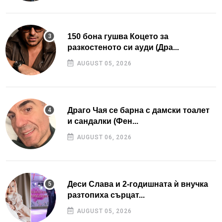
150 бона гушва Коцето за
разкостеното си ауди (Дра...
AUGUST 05, 2026
Драго Чая се барна с дамски тоалет
и сандалки (Фен...
AUGUST 06, 2026
Деси Слава и 2-годишната ѝ внучка
разтопиха сърцат...
AUGUST 05, 2026