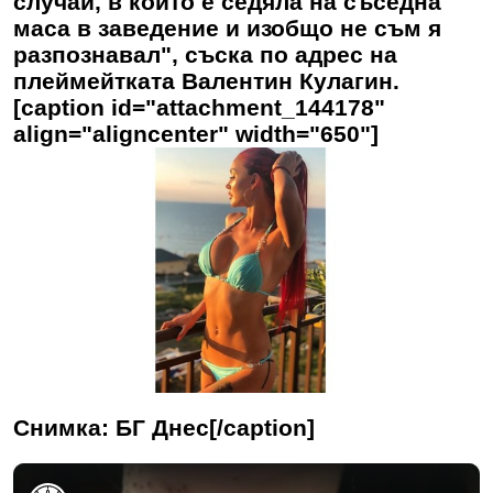
случаи, в които е седяла на съседна
маса в заведение и изобщо не съм я
разпознавал", съска по адрес на
плеймейтката Валентин Кулагин.
[caption id="attachment_144178"
align="aligncenter" width="650"]
Снимка: БГ Днес[/caption]