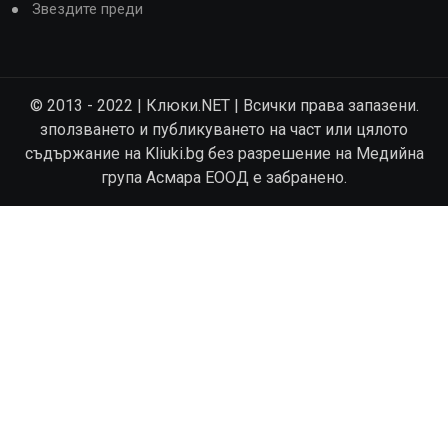
Звездите преди
© 2013 - 2022 | Клюки.NET | Всички права запазени.
зползването и публикуването на част или цялото
съдържание на Kliuki.bg без разрешение на Медийна
група Асмара ЕООД е забранено.