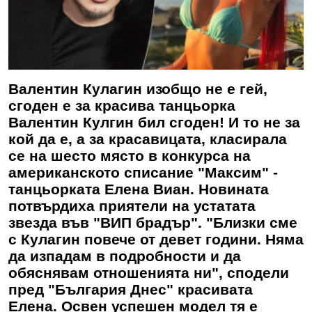
Валентин Кулагин изобщо не е гей,
сгоден е за красива танцьорка
Валентин Кулгин бил сгоден! И то не за
кой да е, а за красавицата, класирала
се на шесто място в конкурса на
американското списание "Максим" -
танцьорката Елена Виан. Новината
потвърдиха приятели на устатата
звезда във "ВИП брадър". "Близки сме
с Кулагин повече от девет години. Няма
да изпадам в подробности и да
обяснявам отношенията ни", сподели
пред "България Днес" красивата
Елена. Освен успешен модел тя е