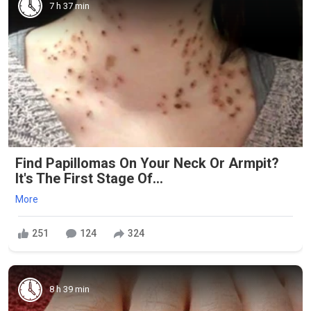
7 h 37 min
Find Papillomas On Your Neck Or Armpit?
It's The First Stage Of...
More
251
124
324
8 h 39 min