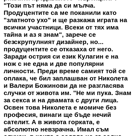
"Този път няма да си мълча.
Продуцентите са ме поканили като
"златното ухо" и ще разкажа играта на
всички участници. Всеки от тях има
тайна и аз я знам", зарече се
безскрупулният дизайнер, но...
продуцентите се отказаха от него.
Заради острия си език Кулагин е на
нож с не една и две популярни
личности. Преди време самият той се
оплака, че бил заплашван от Николета
и Валери Божинови да не разгласява
случки от живота им. "Не ми пука. Знам
за секса и на двамата с други лица.
Освен това Николета е момиче без
професия, винаги ще бъде нечий
сателит. А в живота горката, е
абсолютно невзрачна. Имал съм