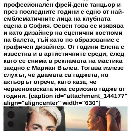
професионален фрей-денс танцьор и
през последните години е едно от най-
емблематичните лица на клубната
сцена в София. Освен това се изявява
и като дизайнер на сценични костюми
на балета, тъй като по образование е
графичен дизайнер. От години Елена е
известна и в артистичните среди, след
като се снима в рекламата на мастика
заедно с Мариан Вълев. Тогава излезе
слухът, че двамата са гаджета, но
актьорът отрече, като каза, че
червенокоската има сериозно гадже от
години. [caption id="attachment_144177"
align="aligncenter" width="630"]