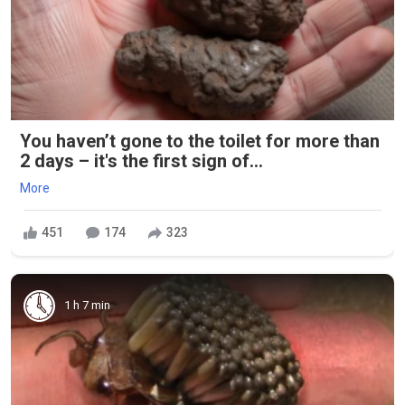
You haven’t gone to the toilet for more than
2 days – it's the first sign of...
More
451
174
323
1 h 7 min