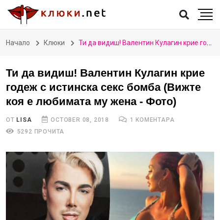
Начало
Клюки
Ти да видиш! Валентин Кулагин крие годеж с истинска секс бомба (Вижте коя е любимата му жена - Фото)
Ти да видиш! Валентин Кулагин крие
годеж с истинска секс бомба (Вижте
коя е любимата му жена - Фото)
ОТ
LISA
OCTOBER 08, 2018
1 КОМЕНТАРА
5292 ПРОЧИТА