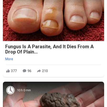
Fungus Is A Parasite, And It Dies From A
Drop Of Plain...
More
377
96
210
10 h 0 min