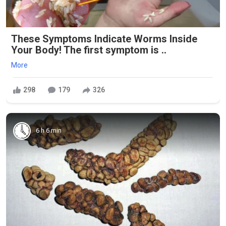
These Symptoms Indicate Worms Inside
Your Body! The first symptom is ..
More
298
179
326
6 h 6 min