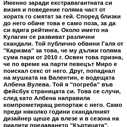
Именно заради екстравагантната си
визия и поведение голяма част от
хората го смятат за гей. Според близки
до него обаче това е само поза, за да
си вдига рейтинга. Около името на
Кулагин се развиват различни
скандали. Той публично обвини Галя от
"Каризма" за това, че му дължи голяма
сума пари от 2010 г. Освен това призна,
че по време на парти певецът Миро е
поискал секс от него. Друг, попаднал
на мушката на Валентин, е водещата
Албена Вулева. Той я "погреба" във
фейсбук страницата си. Това се случи,
след като Албена направила
компрометиращ репортаж с него. Само
преди няколко години скандалният
дизайнер щеше да влезе и в сезона на
риалити предаването "Къртицата".