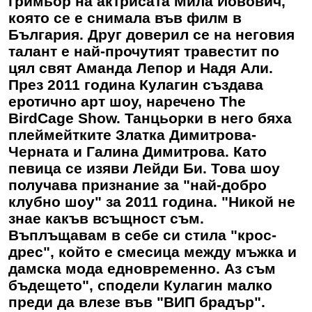
гримьор на актрисата Мила Йовович,
която се е снимала във филм в
България. Друг доверил се на неговия
талант е най-прочутият травестит по
цял свят Аманда Лепор и Надя Али.
През 2011 година Кулагин създава
еротично арт шоу, наречено The
BirdCage Show. Танцьорки в него бяха
плеймейтките Златка Димитрова-
Черната и Галина Димитрова. Като
певица се изяви Лейди Би. Това шоу
получава признание за "най-добро
клубно шоу" за 2011 година. "Никой не
знае какъв всъщност съм.
Въплъщавам в себе си стила "крос-
дрес", който е смесица между мъжка и
дамска мода едновременно. Аз съм
бъдещето", сподели Кулагин малко
преди да влезе във "ВИП брадър".