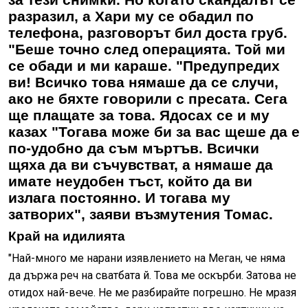
разразил, а Хари му се обадил по
телефона, разговорът бил доста груб.
"Беше точно след операцията. Той ми
се обади и ми караше. "Предупредих
ви! Всичко това нямаше да се случи,
ако не бяхте говорили с пресата. Сега
ще плащате за това. Ядосах се и му
казах "Тогава може би за вас щеше да е
по-удобно да съм мъртъв. Всички
щяха да ви съчувстват, а нямаше да
имате неудобен тъст, който да ви
излага постоянно. И тогава му
затворих", заяви възмутения Томас.
Край на идилията
"Най-много ме нарани изявлението на Меган, че няма
да държа реч на сватбата й. Това ме оскърби. Затова не
отидох най-вече. Не ме разбирайте погрешно. Не мразя