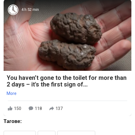
4 h 52 min
You haven’t gone to the toilet for more than
2 days – it's the first sign of...
More
150
118
137
Тагове: