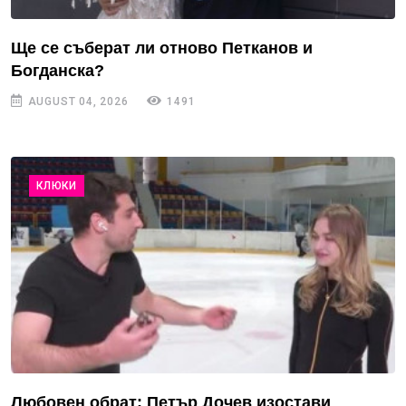
Ще се съберат ли отново Петканов и
Богданска?
AUGUST 04, 2026
1491
КЛЮКИ
Любовен обрат: Петър Дочев изостави