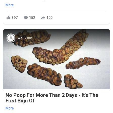
More
397
152
100
4 h 17 min
No Poop For More Than 2 Days - It's The
First Sign Of
More