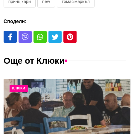
принц хари
new
томас маркъл
Сподели:
Още от Клюки
КЛЮКИ