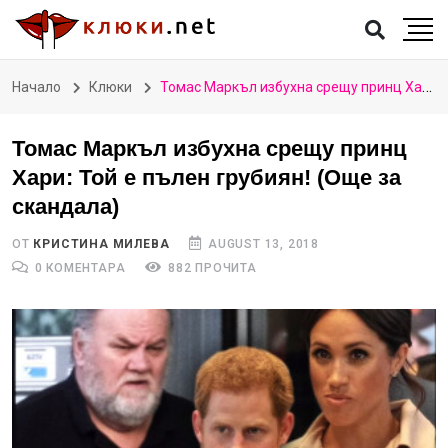
Начало
Клюки
Томас Маркъл избухна срещу принц Хари: Той е пълен грубиян! (Още за скандала)
Томас Маркъл избухна срещу принц
Хари: Той е пълен грубиян! (Още за
скандала)
ОТ
КРИСТИНА МИЛЕВА
AUGUST 13, 2018
0 КОМЕНТАРА
882 ПРОЧИТА