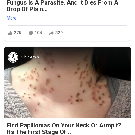
Fungus Is A Parasite, And It Dies From A
Drop Of Plain...
More
275
104
329
3 h 49 min
Find Papillomas On Your Neck Or Armpit?
It's The First Stage Of...