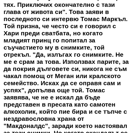
тях. Приключих окончателно с тази
глава от живота си". Това заяви в
последното си интервю Томас Маркъл.
Той призна, че често си е говорил с
Хари преди сватбата, но когато
младият принц го попитал за
съучастието му в снимките, той
отрекъл. "Да, излъгах го снимките. Не
ме е срам за това. Използвах парите, за
да покрия дълговете си, никога не съм
чакал помощ от Меган или кралското
семейство. Исках да се оправя сам и
успях", допълва още той. Томас
заявява, че не е искал да бъде
представен в пресата като самотен
алкохолик, който пие бира и се тъпче с
нездравословна храна от
"Макдоналдс", заради което настоявал
за тези снимки. Но когато скандалът се