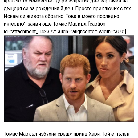
кралското семейство, дори изпратих две картички на
дъщеря си за рождения й ден. Просто приключих с тях.
Искам си живота обратно. Това е моето последно
интервю", заяви още Томас Маркъл. [caption
id="attachment_142372" align="aligncenter" width="300"]
Томас Маркъл избухна срещу принц Хари: Той е пълен