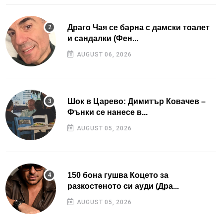
Драго Чая се барна с дамски тоалет
и сандалки (Фен...
AUGUST 06, 2026
Шок в Царево: Димитър Ковачев –
Фънки се нанесе в...
AUGUST 05, 2026
150 бона гушва Коцето за
разкостеното си ауди (Дра...
AUGUST 05, 2026