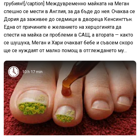
грубиян![/caption] Междувременно майката на Меган
спешно се мести в Англия, за да бъде до нея. Очаква се
Дория да заживее до седмици в двореца Кенсингтън.
Една от причините е желанието на херцогинята да
спести на майка си проблеми в САЩ, а втората — както
се шушука, Меган и Хари очакват бебе и съвсем скоро
ще се нуждаят от малко помощ в отглеждането му...
10 h 17 min