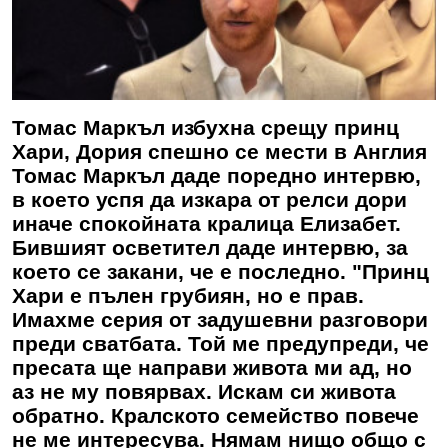
Томас Маркъл избухна срещу принц
Хари, Дория спешно се мести в Англия
Томас Маркъл даде поредно интервю,
в което успя да изкара от релси дори
иначе спокойната кралица Елизабет.
Бившият осветител даде интервю, за
което се закани, че е последно. "Принц
Хари е пълен грубиян, но е прав.
Имахме серия от задушевни разговори
преди сватбата. Той ме предупреди, че
пресата ще направи живота ми ад, но
аз не му повярвах. Искам си живота
обратно. Кралското семейство повече
не ме интересува. Нямам нищо общо с