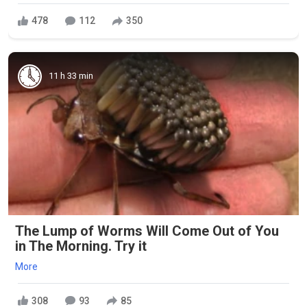
478
112
350
11 h 33 min
The Lump of Worms Will Come Out of You
in The Morning. Try it
More
308
93
85