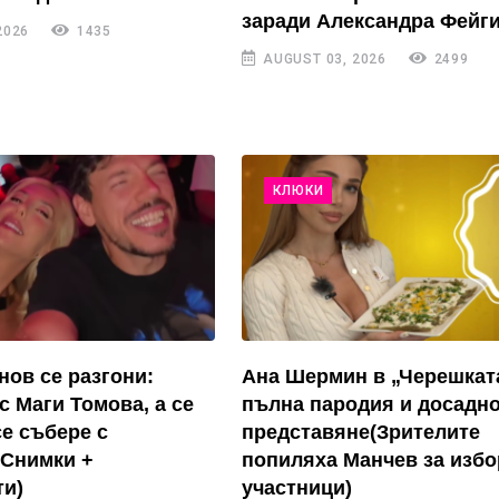
заради Александра Фейги
2026
1435
AUGUST 03, 2026
2499
КЛЮКИ
нов се разгони:
Ана Шермин в „Черешкат
с Маги Томова, а се
пълна пародия и досадн
се събере с
представяне(Зрителите
(Снимки +
попиляха Манчев за избо
и)
участници)