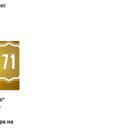
н!
а”
о
ра на