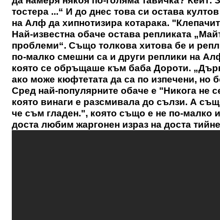
да намеря някоя по-голяма тавичка? Кейт: З
тостера ...“ И до днес това си остава култ
на Алф да хипнотизира котарака. "Клепачите 
Най-известна обаче остава репликата „Майт
проблеми“. Също толкова хитова бе и репли
по-малко смешни са и други реплики на Алф.
която се обръщаше към баба Дороти. „Дърв
ако може кюфтетата да са по изпечени, но б
Сред най-популярните обаче е "Никога не се
която винаги е разсмивала до сълзи. А същ
че съм гладен.", която също е не по-малко 
доста любим жаргонен израз на доста тийн