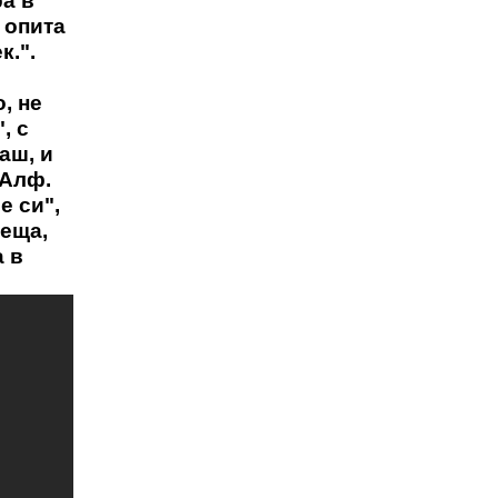
ра в
 опита
к.".
, не
, с
аш, и
 Алф.
е си",
сеща,
а в