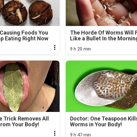
-Causing Foods You
The Horde Of Worms Will F
p Eating Right Now
Like a Bullet In the Mornin
9 h 20 min
e Trick Removes All
Doctor: One Teaspoon Kills
From Your Body!
Worms in Your Body!
9 h 47 min