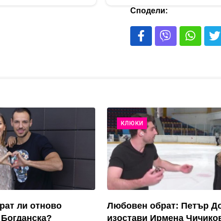
Сподели:
КЛЮКИ
рат ли отново
Любовен обрат: Петър Д
 Богданска?
изостави Ирмена Чичико