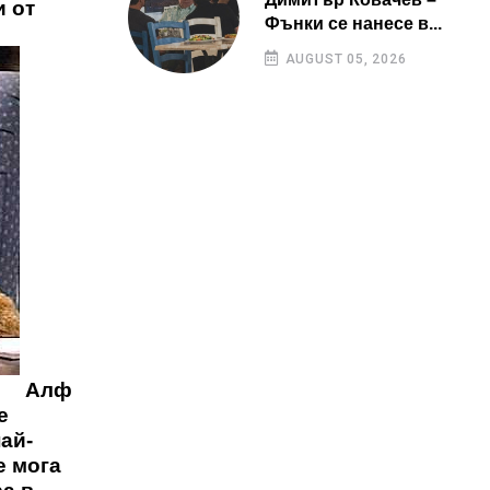
и от
Фънки се нанесе в...
AUGUST 05, 2026
Алф
е
най-
е мога