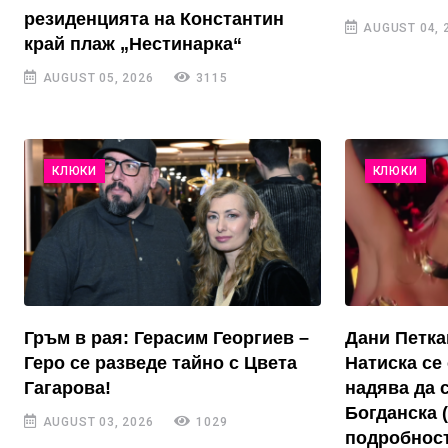
резиденцията на Константин
AUGUST 04, 
край плаж „Нестинарка“
AUGUST 05, 2026
3115
КЛЮКИ
КЛЮКИ
Гръм в рая: Герасим Георгиев –
Дани Петка
Геро се разведе тайно с Цвета
Натиска се 
Гагарова!
надява да 
Богданска 
AUGUST 03, 2026
1029
подробност