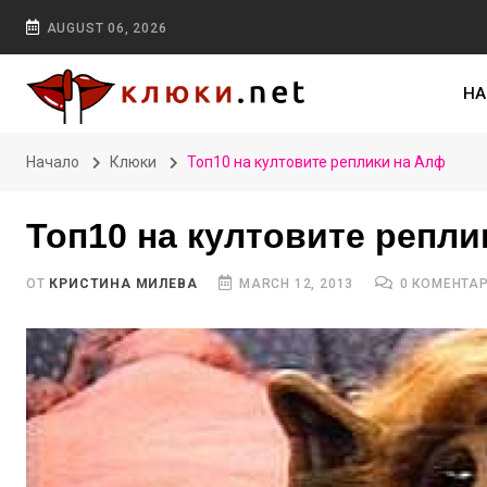
AUGUST 06, 2026
НА
Начало
Клюки
Топ10 на култовите реплики на Алф
Топ10 на култовите репли
ОТ
КРИСТИНА МИЛЕВА
MARCH 12, 2013
0 КОМЕНТА