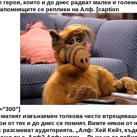
 герои, които и до днес радват малки и голем
запомнящите се реплики на Алф. [caption
h="300"]
осматият извънземен толкова често втрещяваш
и от тях и до днес се помнят. Вижте някои от 
с разсмиват аудиторията. „Алф: Хей Keйт, къд