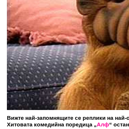
Вижте най-запомнящите се реплики на най
Хитовата комедийна поредица „
Алф
“ оста