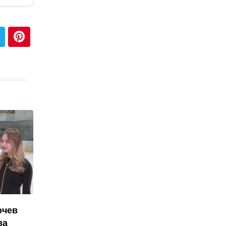
очев
ва