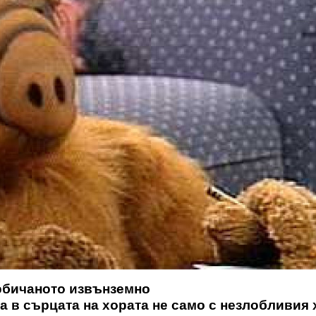
-обичаното извънземно
на в сърцата на хората не само с незлобливия 