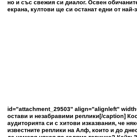
но и със свежия си диалог. Освен обичаните
екрана, култови ще си останат едни от най-
id="attachment_29503" align="alignleft" widt
остави и незабравими реплики[/caption] К
аудиторията си с хитови изказвания, че няко
известните реплики на Алф, които и до дне