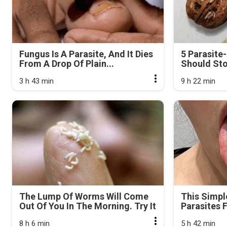
Fungus Is A Parasite, And It Dies
5 Parasite
From A Drop Of Plain...
Should Sto
3 h 43 min
9 h 22 min
The Lump Of Worms Will Come
This Simpl
Out Of You In The Morning. Try It
Parasites 
8 h 6 min
5 h 42 min