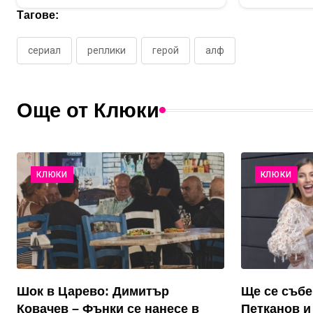
Тагове:
сериал
реплики
герой
алф
Още от Клюки
КЛЮКИ
КЛЮКИ
Шок в Царево: Димитър
Ще се събе
Ковачев – Фънки се нанесе в
Петканов и