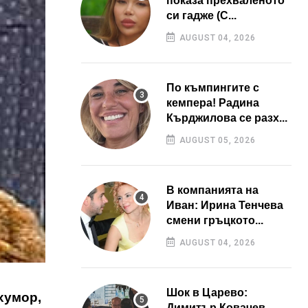
показа прехваленото
си гадже (С...
AUGUST 04, 2026
По къмпингите с
кемпера! Радина
Кърджилова се разх...
AUGUST 05, 2026
В компанията на
Иван: Ирина Тенчева
смени гръцкото...
AUGUST 04, 2026
Шок в Царево:
хумор,
Димитър Ковачев –