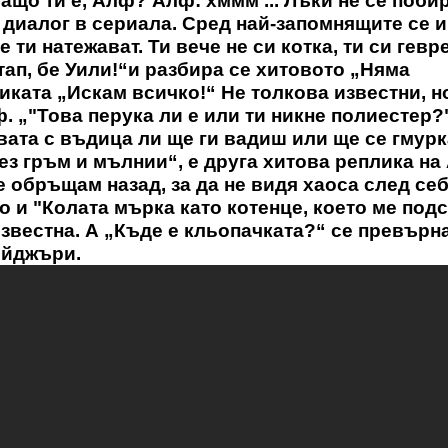
ащо ти е, Алф? Алф: хммм ... Лъки не се поби
ов диалог в сериала. Сред най-запомнящите се и
ти натежават. Ти вече не си котка, ти си гевре
ап, бе Уили!“и разбира се хитовото „Няма
ката „Искам всичко!“ Не толкова известни, но
 „"Това перука ли е или ти никне полиестер?"
ата с въдица ли ще ги вадиш или ще се гмурк
ез гръм и мълнии“, е друга хитова реплика на
 обръщам назад, за да не видя хаоса след себ
о и "Колата мърка като котенце, което ме под
известна. А „Къде е кльопачката?“ се превърн
ейджъри.