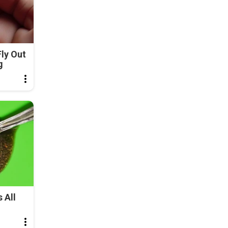
ly Out
g
 All