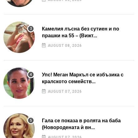
Камелия лъсна без сутиен и по
прашки на 55 – (Вижт...
AUGUST 08, 2026
Упс! Меган Маркъл се избъзика с
кралското семейств...
AUGUST 07, 2026
Гала се показа в ролята на баба
(Новородената ѝ вн...
AUGUST 07, 2026