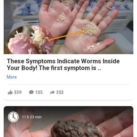
These Symptoms Indicate Worms Inside
Your Body! The first symptom is ..
More
339
135
353
11 h 23 min