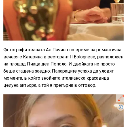
Фотографи хванаха Ал Пачино по време на романтична
вечеря с Катерина в ресторант Il Bolognese, разположен
на площад Пиаца дел Пополо. И двойката не просто
беше сгащена заедно: Папараците успяха да уловят
момента, в който знойната италианска красавица
целуна актьора, а той я прегърна в отговор.