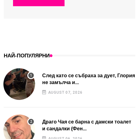
НАЙ-ПОПУЛЯРНИ
След като се събраха за дует, Глория
не замълча и...
AUGUST 07, 2026
Драго Чая се барна с дамски тоалет
и сандалки (Фен...
AUGUST 06, 2026