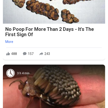
No Poop For More Than 2 Days - It's The
First Sign Of
More
488
157
243
3 h 4 min