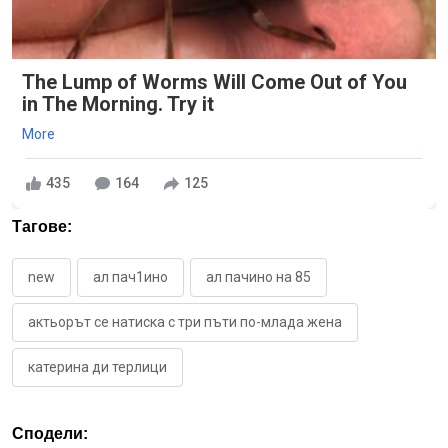
The Lump of Worms Will Come Out of You
in The Morning. Try it
More
435
164
125
Тагове:
new
ал пач1ино
ал пачино на 85
актьорът се натиска с три пъти по-млада жена
катерина ди терлици
Сподели: