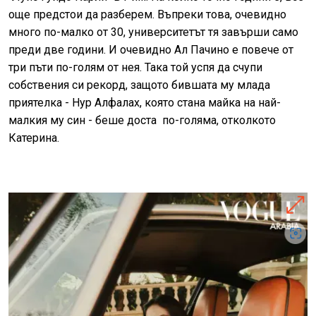
още предстои да разберем. Въпреки това, очевидно
много по-малко от 30, университетът тя завърши само
преди две години. И очевидно Ал Пачино е повече от
три пъти по-голям от нея. Така той успя да счупи
собствения си рекорд, защото бившата му млада
приятелка - Нур Алфалах, която стана майка на най-
малкия му син - беше доста по-голяма, отколкото
Катерина.