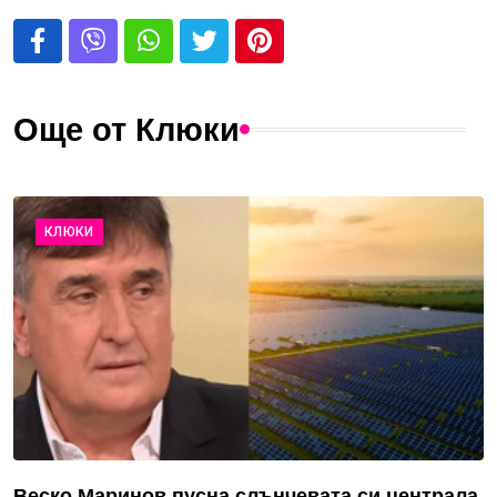
Още от Клюки
КЛЮКИ
Веско Маринов пусна слънчевата си централа