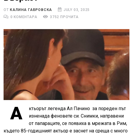
ОТ
КАЛИНА ГАБРОВСКА
JULY 03, 2025
0 КОМЕНТАРА
3752 ПРОЧИТА
А
ктьорът легенда Ал Пачино
за пореден път
изненада феновете си. Снимки, направени
от папараците, се появиха в мрежата в Рим,
където 85-годишният актьор е заснет на среща с много