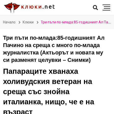
Начало
Клюки
Три пъти по-млада:85-годишният Ал Пачино на среща с много по-млада журналистка (Актьорът и новата му си разменят целувки – Снимки)
Три пъти по-млада:85-годишният Ал
Пачино на среща с много по-млада
журналистка (Актьорът и новата му
си разменят целувки – Снимки)
Папараците хванаха
холивудския ветеран на
среща със знойна
италианка, нищо, че е на
възраст