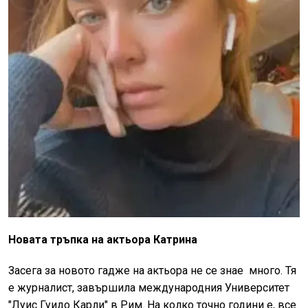
Новата тръпка на актьора Катрина
Засега за новото гадже на актьора не се знае много. Тя
е журналист, завършила международния Университет
"Луис Гуидо Карли" в Рим. На колко точно години е, все