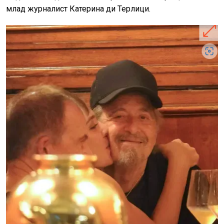
млад журналист Катерина ди Терлици.