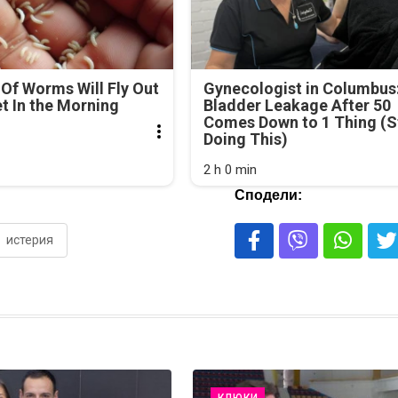
Of Worms Will Fly Out
Gynecologist in Columbus
et In the Morning
Bladder Leakage After 50
Comes Down to 1 Thing (S
Doing This)
2 h 0 min
Сподели:
истерия
КЛЮКИ