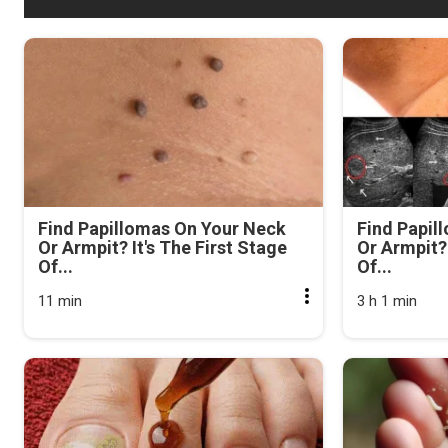
Find Papillomas On Your Neck
Find Papil
Or Armpit? It's The First Stage
Or Armpit? 
Of...
Of...
11 min
3 h 1 min