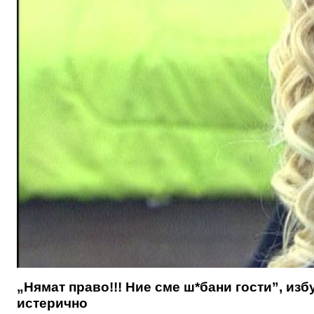
„Нямат право!!! Ние сме ш*бани гости”, из
истерично