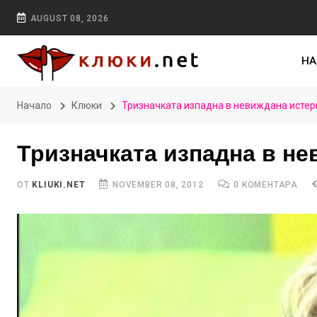
AUGUST 08, 2026
НА
Начало
Клюки
Тризначката изпадна в невиждана истери
Тризначката изпадна в не
ОТ
KLIUKI.NET
NOVEMBER 08, 2012
0 КОМЕНТАРА