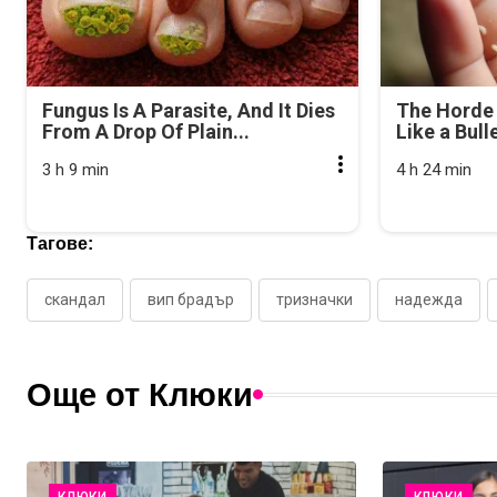
Fungus Is A Parasite, And It Dies
The Horde 
From A Drop Of Plain...
Like a Bull
3 h 9 min
4 h 24 min
Тагове:
скандал
вип брадър
тризначки
надежда
Още от Клюки
КЛЮКИ
КЛЮКИ