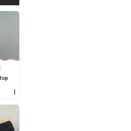
:
top