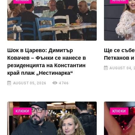
Шок в Царево: Димитър
Ще се събе
Ковачев – Фънки се нанесе в
Петканов и
резиденцията на Константин
AUGUST 04, 
край плаж „Нестинарка“
AUGUST 05, 2026
4746
КЛЮКИ
КЛЮКИ