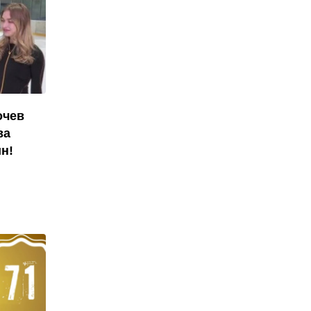
очев
ва
н!