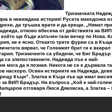
Тризначката Надеж
адна в невиждана истерия! Русата македонка и
рехи, да тръшка врати и да крещи. „Нямат пра
Надежда, отново вбесена от действията на ВИП
, който ще бъде излъчен тази вечер по Нова. К
рия, не е ясно. Откакто трите фурии са в Къща
ичетата вярват, че Големият брат ги е вкарал
гария. Тризначките са убедени, че Биг Брадър
да са злепоставените. Надежда пък е най-
е мога да я позная. Никога не се е държала та
ов наскоро. Освен истериите на Надежда, дов
рещу Къци”. Златка и Къци пък ще имат мисия
е за ВИП Брадър. На въпроса „Кой е най-голем
Вапцаров отговаря Люси Дяковска, а Златка –
!