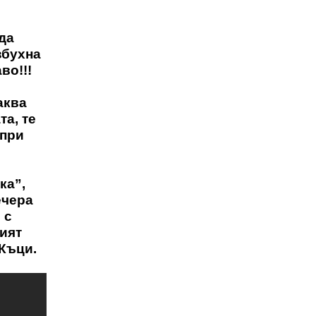
да
збухна
во!!!
аква
та, те
 при
ка”,
ечера
 с
ият
 Къци.