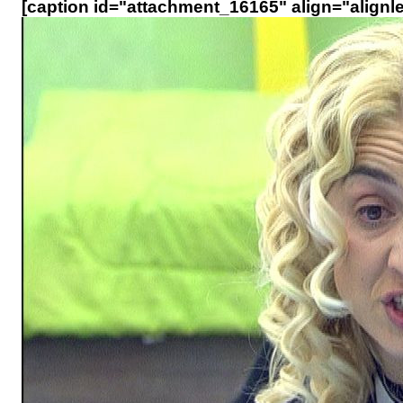
[caption id="attachment_16165" align="alignle