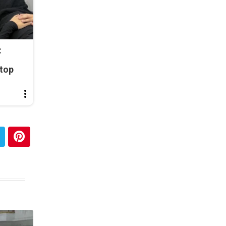
:
top