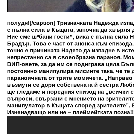
полудя![/caption] Тризначката Надежда изп
с пълна сила в Къщата, започна да хвърля д
Ние сме ш*бани гости”, вика с пълна сила 
Брадър. Това е част от анонса към епизода
точно е причината Надето да изпадне в исте
непрестанно са в своеобразна параноя. Мом
ВИП-овете, за да им се подиграва цяла Бъл
постоянно манипулира мисиите така, че те 
параноичната от трите момичета. „Направо н
възмути се дори собствената й сестра Люб
ще гледаме и поредния епизод на „всички с
въпроси, свързани с мнението на зрителит
манипулатор в Къщата според зрителите”, 
Изненадващо или не – плеймейтката позна!!