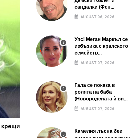
дамски тоалет и
сандалки (Фен...
AUGUST 06, 2026
Упс! Меган Маркъл се
избъзика с кралското
семейств...
AUGUST 07, 2026
Гала се показа в
ролята на баба
(Новородената ѝ вн...
AUGUST 07, 2026
а крещи
Камелия лъсна без
сутиен и по прашки на