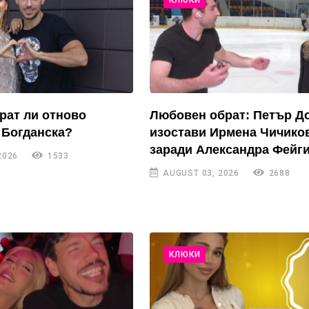
рат ли отново
Любовен обрат: Петър Д
 Богданска?
изостави Ирмена Чичико
заради Александра Фейги
2026
1533
AUGUST 03, 2026
2688
КЛЮКИ