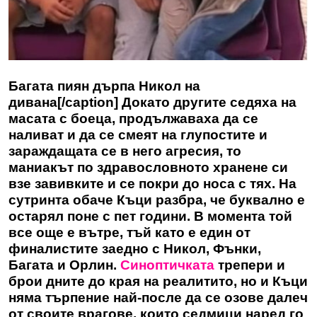
Багата пиян дърпа Никол на
дивана[/caption] Докато другите седяха на
масата с боеца, продължаваха да се
наливат и да се смеят на глупостите и
зараждащата се в него агресия, то
маниакът по здравословното хранене си
взе завивките и се покри до носа с тях. На
сутринта обаче Къци разбра, че буквално е
остарял поне с пет години. В момента той
все още е вътре, тъй като е един от
финалистите заедно с Никол, Фънки,
Багата и Орлин.
Синоптичката
трепери и
брои дните до края на реалитито, но и Къци
няма търпение най-после да се озове далеч
от своите врагове, които седмици наред го