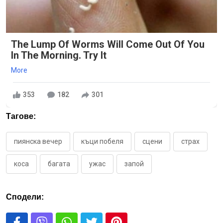
The Lump Of Worms Will Come Out Of You
In The Morning. Try It
More
353
182
301
Тагове:
пиянска вечер
къци побеля
сцени
страх
коса
багата
ужас
запой
Сподели: