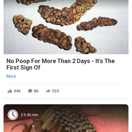
No Poop For More Than 2 Days - It's The
First Sign Of
More
446
86
369
2 h 43 min