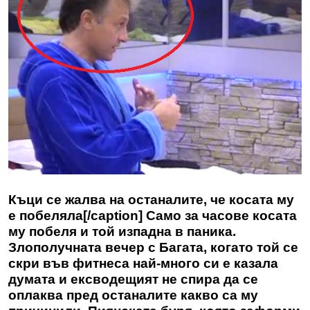
Къци се жалва на останалите, че косата му
е побеляла[/caption] Само за часове косата
му побеля и той изпадна в паника.
Злополучната вечер с Багата, когато той се
скри във фитнеса най-много си е казала
думата и ексводещият не спира да се
оплаква пред останалите какво са му