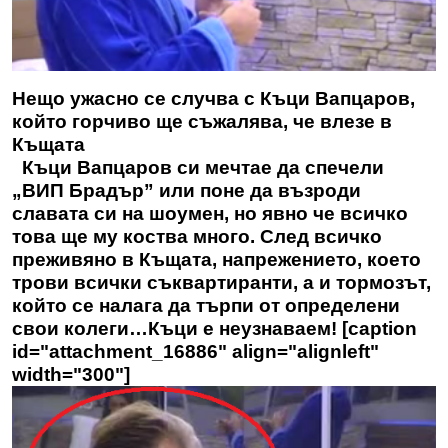
Нещо ужасно се случва с Къци Вапцаров,
който горчиво ще съжалява, че влезе в
Къщата
Къци Вапцаров си мечтае да спечели
„ВИП Брадър” или поне да възроди
славата си на шоумен, но явно че всичко
това ще му коства много. След всичко
преживяно в Къщата, напрежението, което
трови всички съквартиранти, а и тормозът,
който се налага да търпи от определени
свои колеги…Къци е неузнаваем! [caption
id="attachment_16886" align="alignleft"
width="300"]