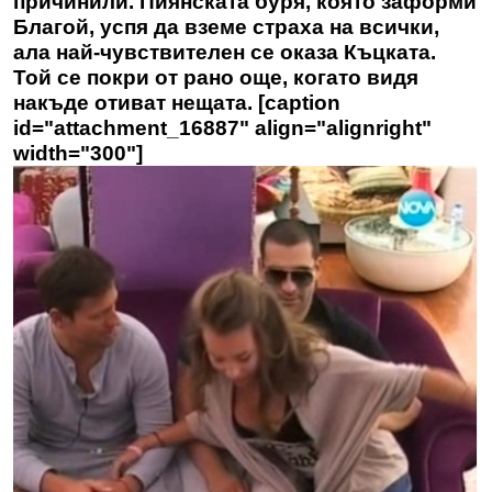
причинили. Пиянската буря, която заформи
Благой, успя да вземе страха на всички,
ала най-чувствителен се оказа Къцката.
Той се покри от рано още, когато видя
накъде отиват нещата. [caption
id="attachment_16887" align="alignright"
width="300"]