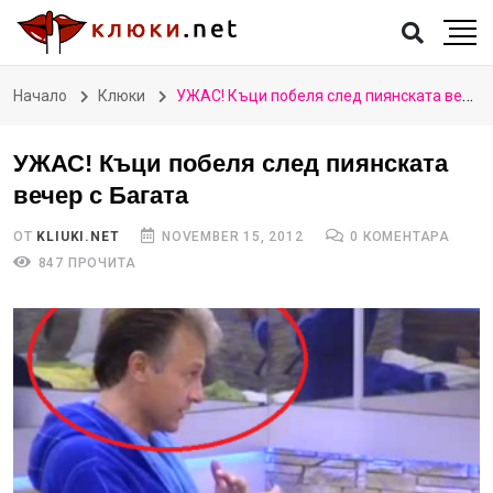
Начало
Клюки
УЖАС! Къци побеля след пиянската вечер с Багата
УЖАС! Къци побеля след пиянската
вечер с Багата
ОТ
KLIUKI.NET
NOVEMBER 15, 2012
0 КОМЕНТАРА
847 ПРОЧИТА