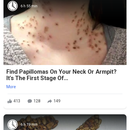
6 h 55 min
Find Papillomas On Your Neck Or Armpit?
It's The First Stage Of...
More
413
128
149
6 h 19 min