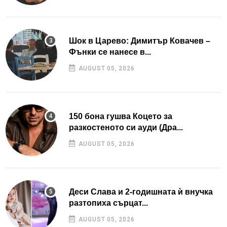
Шок в Царево: Димитър Ковачев –
Фънки се нанесе в...
AUGUST 05, 2026
150 бона гушва Коцето за
разкостеното си ауди (Дра...
AUGUST 05, 2026
Деси Слава и 2-годишната ѝ внучка
разтопиха сърцат...
AUGUST 05, 2026