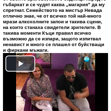
гъбаркат и се чудят каква „магария” да му
спретнат. Семейството на мистър Невада
отлично знае, че от всичко той най-много
мрази алкохолните запои и такива сцени,
на които станаха свидетели зрителите. В
такива моменти Къци правил всичко
възможно да се изпари, защото изпитвал
ненавист и много се плашел от буйстващи
и фиркани мъжаги.