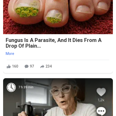
Fungus Is A Parasite, And It Dies From A
Drop Of Plain...
More
160
97
234
7 h 39 min