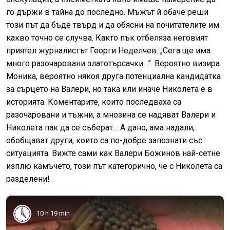
го държи в тайна до последно. Мъжът й обаче реши
този път да бъде твърд и да обясни на почитателите им
какво точно се случва. Както пък отбеляза неговият
приятел журналистът Георги Неделчев: „Сега ще има
много разочаровани златотърсачки…”. Вероятно визира
Моника, вероятно някоя друга потенциална кандидатка
за сърцето на Валери, но така или иначе Николета е в
историята. Коментарите, които последваха са
разочаровани и тъжни, а мнозина се надяват Валери и
Николета пак да се съберат… А дано, ама надали,
обобщават други, които са по-добре запознати със
ситуацията. Вижте сами как Валери Божинов най-сетне
изплю камъчето, този път категорично, че с Николета са
разделени!
10 h 19 min