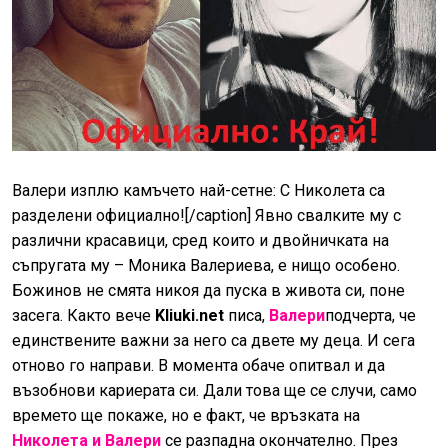
Валери изплю камъчето най-сетне: С Николета са
разделени официално![/caption] Явно свалките му с
различни красавици, сред които и двойничката на
съпругата му – Моника Валериева, е нищо особено.
Божинов не смята никоя да пуска в живота си, поне
засега. Както вече
Kliuki.net
писа,
Валери
подчерта, че
единствените важни за него са двете му деца. И сега
отново го направи. В момента обаче опитвал и да
възобнови кариерата си. Дали това ще се случи, само
времето ще покаже, но е факт, че връзката на
Николета и Валери
се разпадна окончателно. През