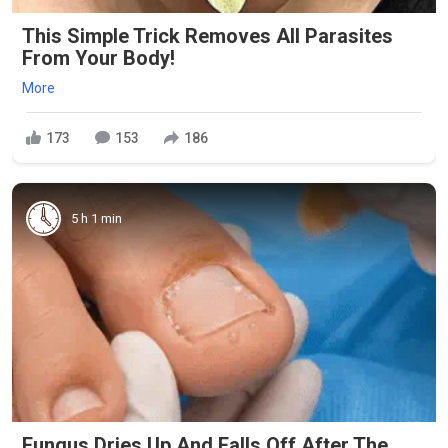
This Simple Trick Removes All Parasites
From Your Body!
More
173
153
186
5 h 1 min
Fungus Dries Up And Falls Off After The