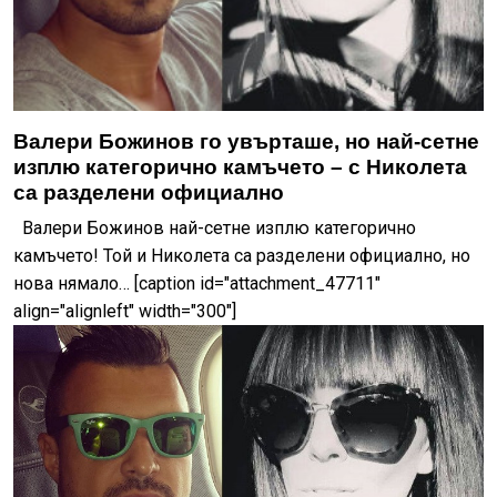
Валери Божинов го увърташе, но най-сетне
изплю категорично камъчето – с Николета
са разделени официално
Валери Божинов най-сетне изплю категорично
камъчето! Той и Николета са разделени официално, но
нова нямало… [caption id="attachment_47711"
align="alignleft" width="300"]