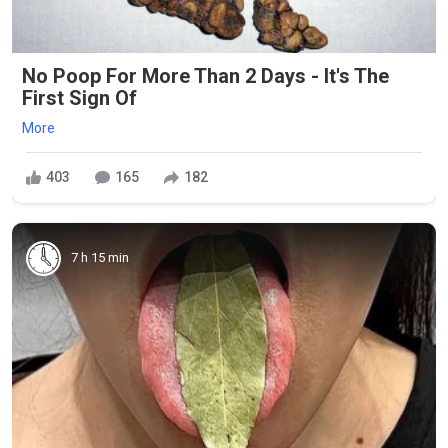
No Poop For More Than 2 Days - It's The
First Sign Of
More
403
165
182
7 h 15 min