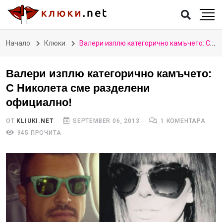
Начало
Клюки
Валери изплю категорично камъчето: С Николета сме разделени официално!
Валери изплю категорично камъчето:
С Николета сме разделени
официално!
ОТ
KLIUKI.NET
SEPTEMBER 06, 2013
1 КОМЕНТАРА
945 ПРОЧИТА