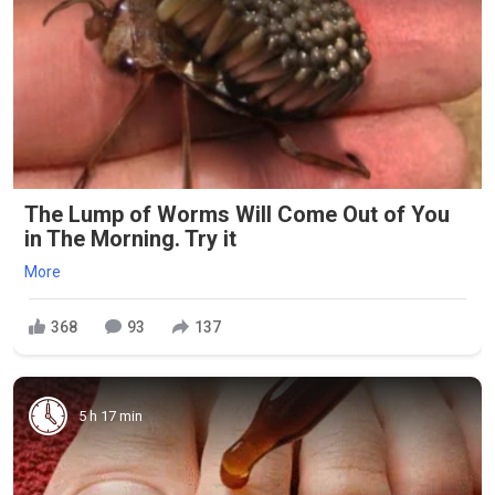
The Lump of Worms Will Come Out of You
in The Morning. Try it
More
368
93
137
5 h 17 min