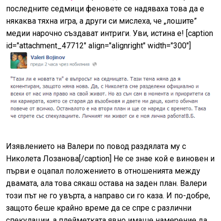
последните седмици феновете се надяваха това да е
някаква тяхна игра, а други си мислеха, че „лошите”
медии нарочно създават интриги. Уви, истина е! [caption
id="attachment_47712" align="alignright" width="300"]
Изявлението на Валери по повод раздялата му с
Николета Лозанова[/caption] Не се знае кой е виновен и
първи е оцапал положението в отношенията между
двамата, ала това сякаш остава на заден план. Валери
този път не го увърта, а направо си го каза. И по-добре,
защото беше крайно време да се спре с различни
спекулации, а плейметката явно имаше намерение да