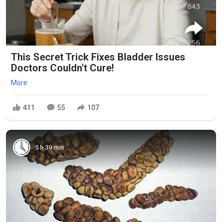
This Secret Trick Fixes Bladder Issues
Doctors Couldn't Cure!
More
411
55
107
5 h 39 min