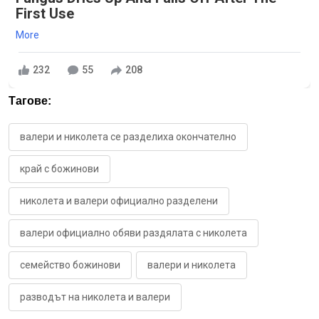
First Use
More
232
55
208
Тагове:
валери и николета се разделиха окончателно
край с божинови
николета и валери официално разделени
валери официално обяви раздялата с николета
семейство божинови
валери и николета
разводът на николета и валери