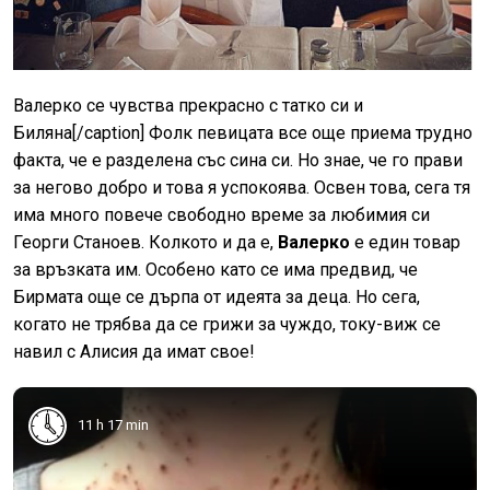
Валерко се чувства прекрасно с татко си и
Биляна[/caption] Фолк певицата все още приема трудно
факта, че е разделена със сина си. Но знае, че го прави
за негово добро и това я успокоява. Освен това, сега тя
има много повече свободно време за любимия си
Георги Станоев. Колкото и да е,
Валерко
е един товар
за връзката им. Особено като се има предвид, че
Бирмата още се дърпа от идеята за деца. Но сега,
когато не трябва да се грижи за чуждо, току-виж се
навил с Алисия да имат свое!
11 h 17 min