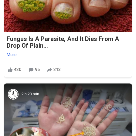
Fungus Is A Parasite, And It Dies From A
Drop Of Plain...
More
430
95
313
2 h 23 min