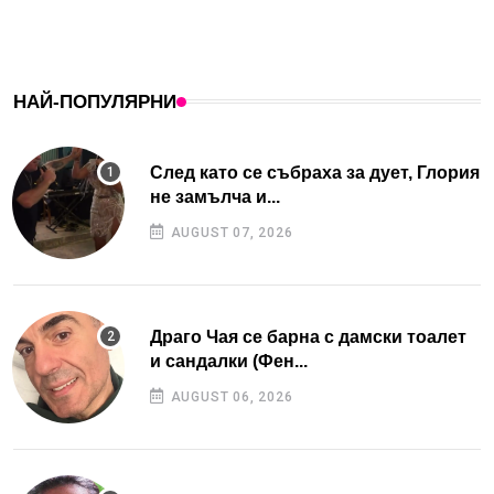
НАЙ-ПОПУЛЯРНИ
След като се събраха за дует, Глория
не замълча и...
AUGUST 07, 2026
Драго Чая се барна с дамски тоалет
и сандалки (Фен...
AUGUST 06, 2026