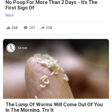
No Poop For More Than 2 Days - It's The
First Sign Of
More
268
147
358
54 min
The Lump Of Worms Will Come Out Of You
In The Morning. Try It