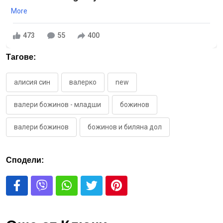
More
473
55
400
Тагове:
алисия син
валерко
new
валери божинов - младши
божинов
валери божинов
божинов и биляна дол
Сподели: