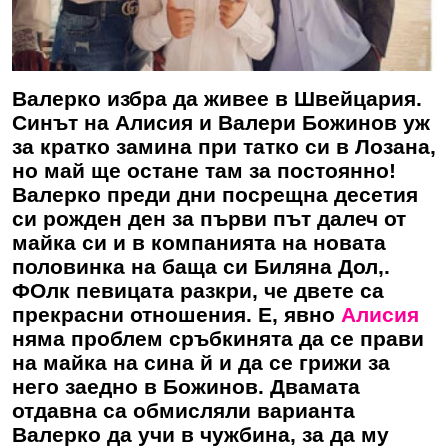
Валерко избра да живее в Швейцария.
Синът на Алисия и Валери Божинов уж
за кратко замина при татко си в Лозана,
но май ще остане там за постоянно!
Валерко
преди дни посрещна десетия
си рожден ден за първи път далеч от
майка си и в компанията на новата
половинка на баща си Биляна Дол,.
ФОлк певицата разкри, че двете са
прекрасни отношения. Е, явно
Алисия
няма проблем сръбкинята да се прави
на майка на сина й и да се грижи за
него заедно в Божинов. Двамата
отдавна са обмисляли варианта
Валерко
да учи в чужбина, за да му