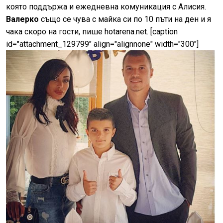
която поддържа и ежедневна комуникация с Алисия.
Валерко
също се чува с майка си по 10 пъти на ден и я
чака скоро на гости, пише hotarena.net. [caption
id="attachment_129799" align="alignnone" width="300"]