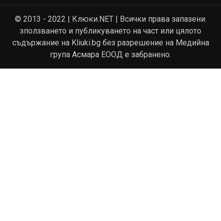
© 2013 - 2022 | Клюки.NET | Всички права запазени.
зползването и публикуването на част или цялото
съдържание на Kliuki.bg без разрешение на Медийна
група Асмара ЕООД е забранено.