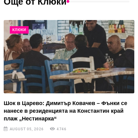
Още от Клюки
КЛЮКИ
Шок в Царево: Димитър Ковачев – Фънки се
нанесе в резиденцията на Константин край
плаж „Нестинарка“
AUGUST 05, 2026
4746