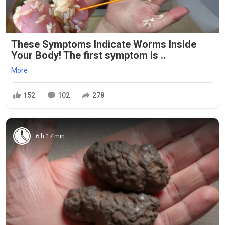
These Symptoms Indicate Worms Inside
Your Body! The first symptom is ..
More
152
102
278
6 h 17 min