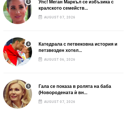
Упс! Меган Маркъл се избъзика с
кралското семейств...
AUGUST 07, 2026
Катедрала с петвековна история и
петзвезден хотел...
AUGUST 06, 2026
Гала се показа в ролята на баба
(Новородената ѝ вн...
AUGUST 07, 2026