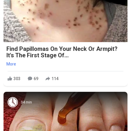
Find Papillomas On Your Neck Or Armpit?
It's The First Stage Of...
More
303
69
114
34 min