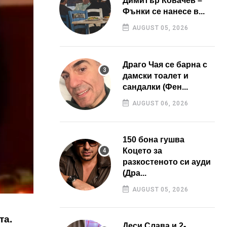
Димитър Ковачев –
Фънки се нанесе в...
AUGUST 05, 2026
Драго Чая се барна с
дамски тоалет и
сандалки (Фен...
AUGUST 06, 2026
150 бона гушва
Коцето за
разкостеното си ауди
(Дра...
AUGUST 05, 2026
та.
Деси Слава и 2-