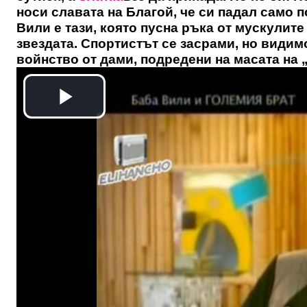
носи славата на Благой, че си падал само по
Вили е тази, която пусна ръка от мускулите
звездата. Спортистът се засрами, но види
войнство от дами, подредени на масата на