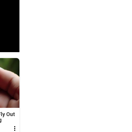
ly Out
g