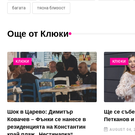
багата
тясна близост
Още от Клюки
КЛЮКИ
КЛЮКИ
Шок в Царево: Димитър
Ще се събе
Ковачев – Фънки се нанесе в
Петканов и
резиденцията на Константин
AUGUST 04, 
край плаж „Нестинарка“