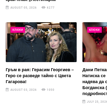
AUGUST 05, 2026
4277
КЛЮКИ
КЛЮКИ
Гръм в рая: Герасим Георгиев –
Дани Петка
Геро се разведе тайно с Цвета
Натиска се 
Гагарова!
надява да 
Богданска 
AUGUST 03, 2026
1050
подробност
JULY 25, 202