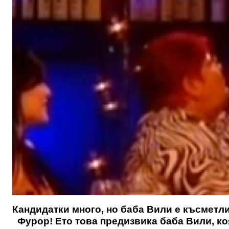
Кандидатки много, но баба Вили е късметли
Фурор! Ето това предизвика баба Вили, коя