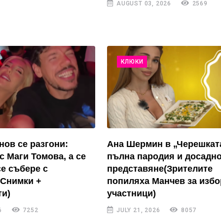
AUGUST 03, 2026
2569
КЛЮКИ
нов се разгони:
Ана Шермин в „Черешкат
с Маги Томова, а се
пълна пародия и досадн
се събере с
представяне(Зрителите
(Снимки +
попиляха Манчев за избо
и)
участници)
6
7252
JULY 21, 2026
8057