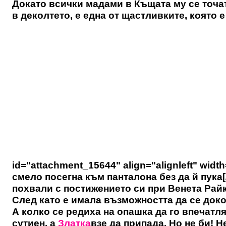
Докато всички мадами в Къщата му се точа
в деколтето, е една от щастливките, която е
id="attachment_15644" align="alignleft" widt
смело посегна към панталона без да й пука[
похвали с постижението си при Венета Райк
След като е имала възможността да се доко
А колко се редиха на опашка да го впечат
сутиен, а
Златка
взе да припада. Но не би! 