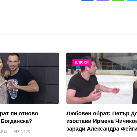
КЛЮКИ
рат ли отново
Любовен обрат: Петър Д
 Богданска?
изостави Ирмена Чичико
заради Александра Фейги
2026
1470