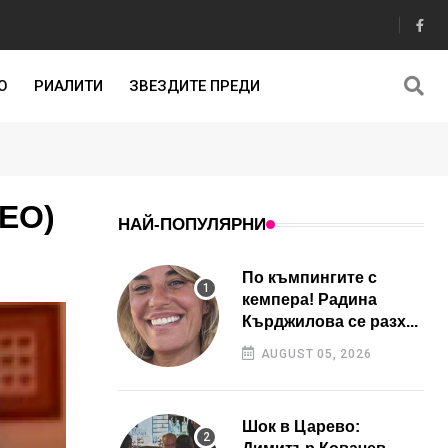
О
РИАЛИТИ
ЗВЕЗДИТЕ ПРЕДИ
ДЕО)
НАЙ-ПОПУЛЯРНИ
По къмпингите с
кемпера! Радина
Кърджилова се разх...
AUGUST 05, 2026
Шок в Царево: