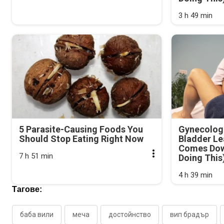
3 h 49 min
5 Parasite-Causing Foods You
Gynecologi
Should Stop Eating Right Now
Bladder Le
Comes Dow
7 h 51 min
Doing This
4 h 39 min
Тагове:
баба вили
меча
достойнство
вип брадър