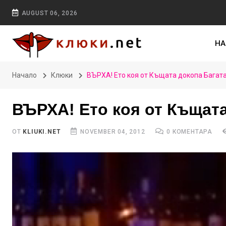
AUGUST 06, 2026
НА
Начало
Клюки
ВЪРХА! Ето коя от Къщата докопа Бага
ВЪРХА! Ето коя от Къщат
ОТ
KLIUKI.NET
NOVEMBER 04, 2012
0 КОМЕНТАРА