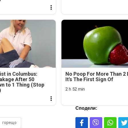
st in Columbus:
No Poop For More Than 2 
akage After 50
It's The First Sign Of
n to 1 Thing (Stop
2 h 52 min
)
Сподели:
горещо