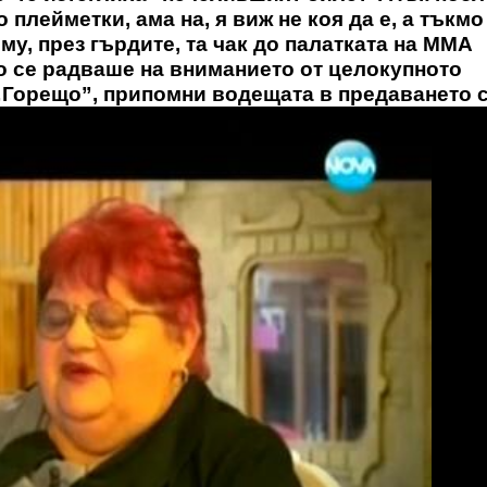
 плейметки, ама на, я виж не коя да е, а тъкмо
 му, през гърдите, та чак до палатката на ММА
мо се радваше на вниманието от целокупното
 „Горещо”, припомни водещата в предаването с