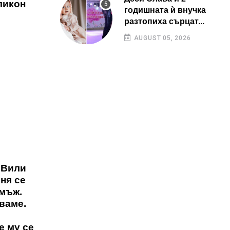
ликон
годишната ѝ внучка
разтопиха сърцат...
AUGUST 05, 2026
 Вили
ня се
 мъж.
рваме.
е му се