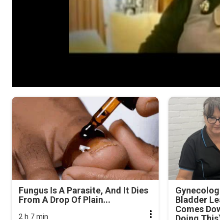
Fungus Is A Parasite, And It Dies
Gynecologi
From A Drop Of Plain...
Bladder Le
Comes Dow
2 h 7 min
Doing This