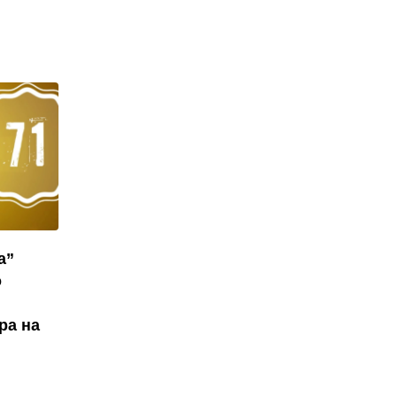
а”
о
ра на