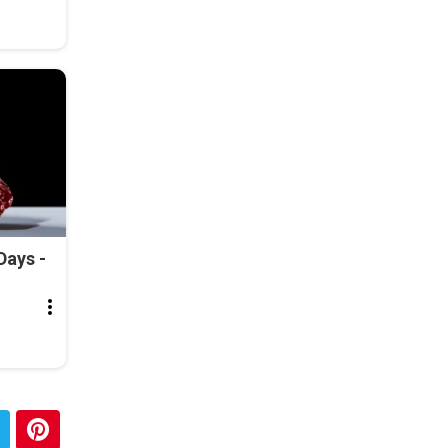
Days -