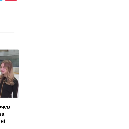
очев
ва
н!