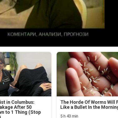
st in Columbus:
The Horde Of Worms Will F
akage After 50
Like a Bullet In the Mornin
n to 1 Thing (Stop
5 h 43 min
)