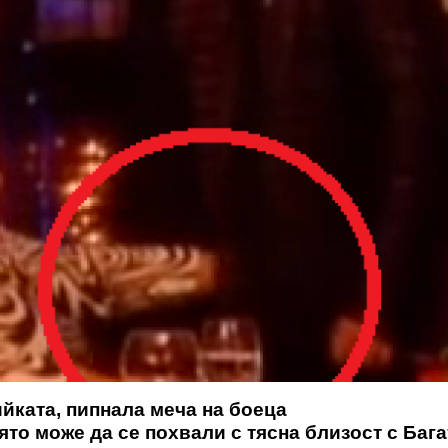
йката, пипнала меча на боеца
то може да се похвали с тясна близост с Бага