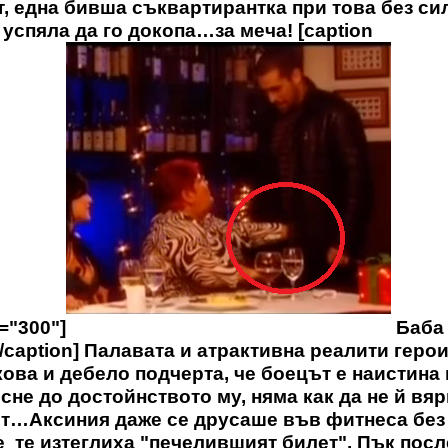
т, една бивша съквартирантка при това без си
 успяла да го докопа…за меча! [caption
h="300"]
Баба
/caption] Палавата и атрактивна реалити герои
ова и дебело подчерта, че боецът е наистина
сне до достойнството му, няма как да не й вя
лят…Аксиния даже се друсаше във фитнеса без
Не те изтеглиха "печелившият билет". Пък посл