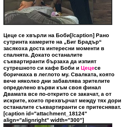
Цеце се хвърли на Боби[/caption] Рано
сутринта камерите на „Биг Брадър“
засякоха доста интересни моменти в
спалнята. Докато останалите
съквартиранти бързаха да изпият
сутрешното си кафе Боби и
Цеце
се
боричкаха в леглото му. Свалката, която
вече няколко дни забавлява зрителите
определено върви към своя финал
Двамата все по-открито се закачат, а от
искрите, които прехвърчат между тях дори
останалите съквартиранти се притесняват.
[caption id="attachment_18124"
align="alignright" width="300"]