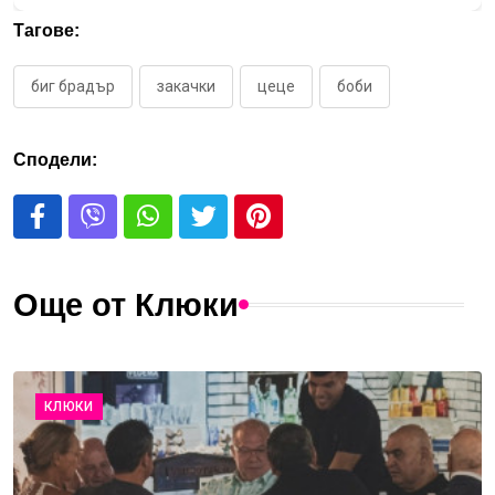
Тагове:
биг брадър
закачки
цеце
боби
Сподели:
Още от Клюки
КЛЮКИ