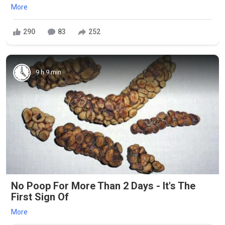
More
290
83
252
9 h 9 min
No Poop For More Than 2 Days - It's The
First Sign Of
More