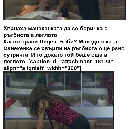
Хванаха манекенката да се боричка с
ръгбиста в леглото
Какво прави Цеце с Боби? Македонската
манекенка се хвърли на ръгбиста още рано
сутринта. И то докато той беше още в
леглото. [caption id="attachment_18123"
align="alignleft" width="300"]