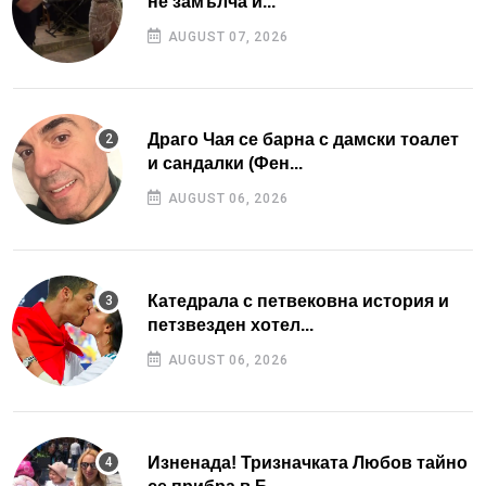
не замълча и...
AUGUST 07, 2026
Драго Чая се барна с дамски тоалет
и сандалки (Фен...
AUGUST 06, 2026
Катедрала с петвековна история и
петзвезден хотел...
AUGUST 06, 2026
Изненада! Тризначката Любов тайно