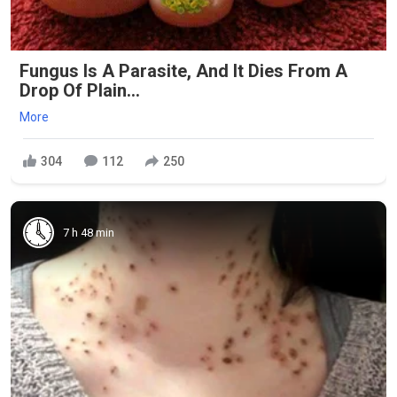
Fungus Is A Parasite, And It Dies From A
Drop Of Plain...
More
304
112
250
7 h 48 min