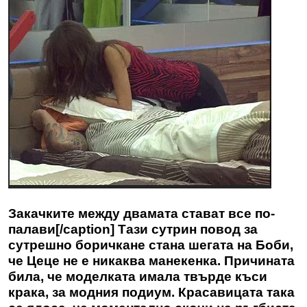
Закачките между двамата стават все по-
палави[/caption] Тази сутрин повод за
сутрешно боричкане стана шегата на Боби,
че Цеце не е никаква манекенка. Причината
била, че моделката имала твърде къси
крака, за модния подиум. Красавицата така