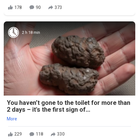
178
90
373
2 h 18 min
You haven’t gone to the toilet for more than
2 days – it's the first sign of...
More
229
118
330