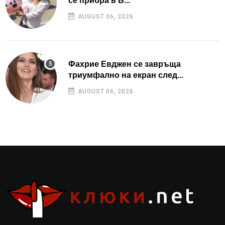
се прибра в Б...
AUGUST 06, 2026
Фахрие Евджен се завръща
триумфално на екран след...
AUGUST 06, 2026