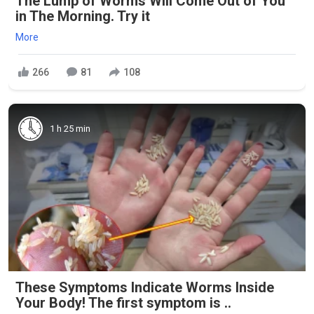
The Lump of Worms Will Come Out of You
in The Morning. Try it
More
266
81
108
1 h 25 min
These Symptoms Indicate Worms Inside
Your Body! The first symptom is ..