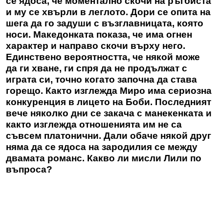
се ядоса, че моментално скочи на ръгбиста
и му се хвърли в леглото. Дори се опита на
шега да го задуши с възглавницата, която
носи. Македонката показа, че има огнен
характер и направо скочи върху него.
Единствено вероятността, че някой може
да ги хване, ги спря да не продължат с
играта си, точно когато започна да става
горещо. Както изглежда Миро има сериозна
конкуренция в лицето на Боби. Последният
вече няколко дни се закача с манекенката и
както изглежда отношенията им не са
съвсем платонични. Дали обаче някой друг
няма да се ядоса на зародилия се между
двамата романс. Какво ли мисли Лили по
въпроса?