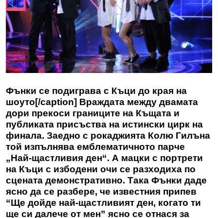
Фънки се подиграва с Къци до края на
шоуто[/caption] Враждата между двамата
дори прекоси границите на Къщата и
публиката присъства на истински цирк на
финала. Заедно с рокаджията Колю Гилъна
той изпълнява емблематичното парче
„Най-щастливия ден“. А мацки с портрети
на Къци с избодени очи се разходиха по
сцената демонстративно. Така Фънки даде
ясно да се разбере, че известния припев
“Ще дойде най-щастливият ден, когато ти
ще си далече от мен” ясно се отнася за