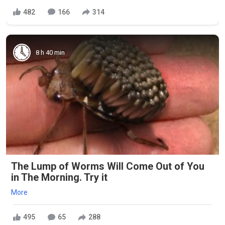
482
166
314
8 h 40 min
The Lump of Worms Will Come Out of You
in The Morning. Try it
More
495
65
288