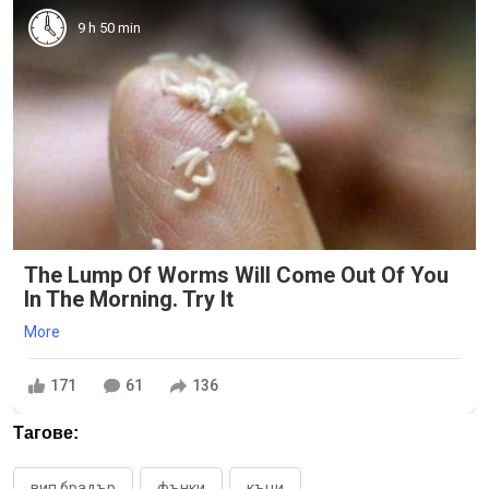
9 h 50 min
The Lump Of Worms Will Come Out Of You
In The Morning. Try It
More
171
61
136
Тагове:
вип брадър
фънки
къци