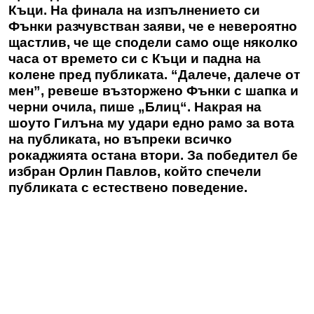
Къци. На финала на изпълнението си
Фънки разчувстван заяви, че е невероятно
щастлив, че ще сподели само още няколко
часа от времето си с Къци и падна на
колене пред публиката. “Далече, далече от
мен”, ревеше възторжено Фънки с шапка и
черни очила, пише „Блиц“. Накрая на
шоуто Гилъна му удари едно рамо за вота
на публиката, но въпреки всичко
рокаджията остана втори. За победител бе
избран Орлин Павлов, който спечели
публиката с естествено поведение.