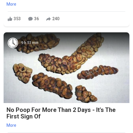
More
353
36
240
9 h 51 min
No Poop For More Than 2 Days - It's The
First Sign Of
More