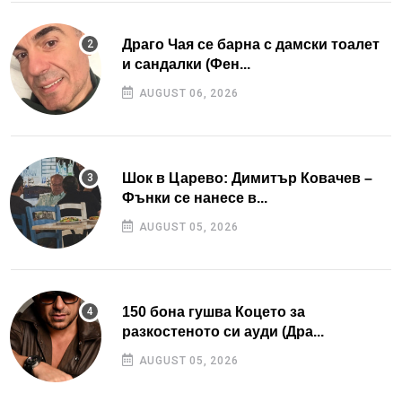
Драго Чая се барна с дамски тоалет
и сандалки (Фен...
AUGUST 06, 2026
Шок в Царево: Димитър Ковачев –
Фънки се нанесе в...
AUGUST 05, 2026
150 бона гушва Коцето за
разкостеното си ауди (Дра...
AUGUST 05, 2026