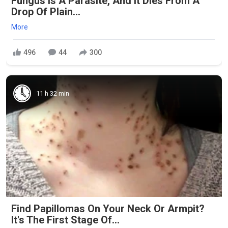
Fungus Is A Parasite, And It Dies From A
Drop Of Plain...
More
496
44
300
11 h 32 min
Find Papillomas On Your Neck Or Armpit?
It's The First Stage Of...