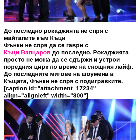
До последно рокаджията не спря с
майтапите към Къци
Фънки не спря да се гаври с
Къци Вапцаров
до последно. Рокаджията
просто не можа да се сдържи и устрои
поредния цирк по време на снощния лайф.
До последните мигове на шоумена в
Къщата, Фънки не спря с подигравките.
[caption id="attachment_17234"
align="alignleft" width="300"]