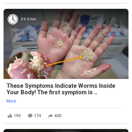
3 h 5 min
These Symptoms Indicate Worms Inside
Your Body! The first symptom is ..
More
199
174
400