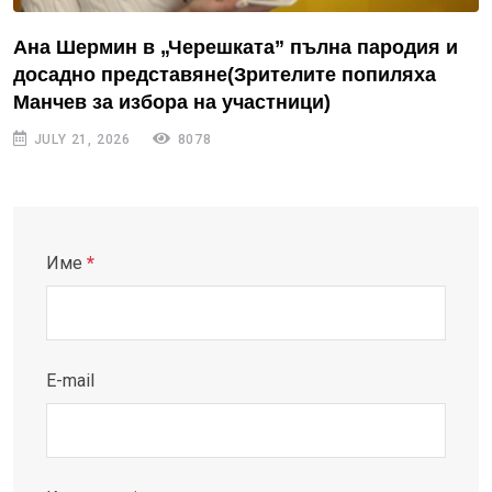
Ана Шермин в „Черешката” пълна пародия и
досадно представяне(Зрителите попиляха
Манчев за избора на участници)
JULY 21, 2026
8078
Име
*
E-mail