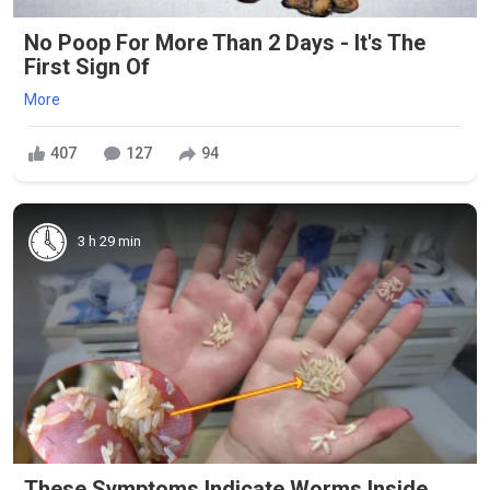
No Poop For More Than 2 Days - It's The
First Sign Of
More
407
127
94
3 h 29 min
These Symptoms Indicate Worms Inside