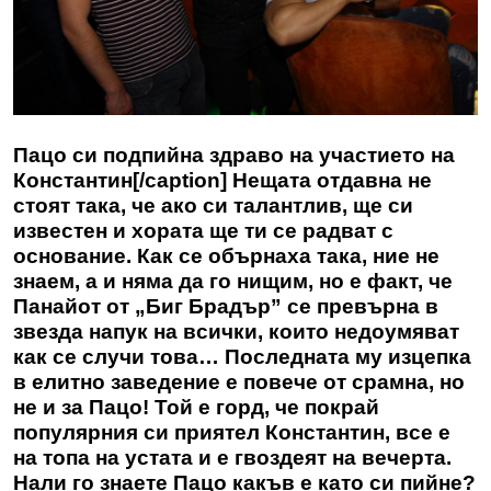
Пацо си подпийна здраво на участието на
Константин[/caption] Нещата отдавна не
стоят така, че ако си талантлив, ще си
известен и хората ще ти се радват с
основание. Как се обърнаха така, ние не
знаем, а и няма да го нищим, но е факт, че
Панайот от „Биг Брадър” се превърна в
звезда напук на всички, които недоумяват
как се случи това… Последната му изцепка
в елитно заведение е повече от срамна, но
не и за Пацо! Той е горд, че покрай
популярния си приятел Константин, все е
на топа на устата и е гвоздеят на вечерта.
Нали го знаете Пацо какъв е като си пийне?