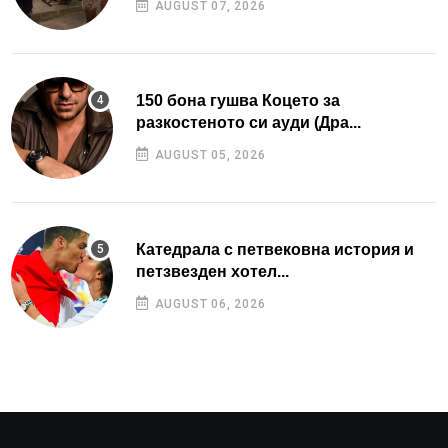
AUGUST 07, 2026
150 бона гушва Коцето за
разкостеното си ауди (Дра...
AUGUST 05, 2026
Катедрала с петвековна история и
петзвезден хотел...
AUGUST 06, 2026