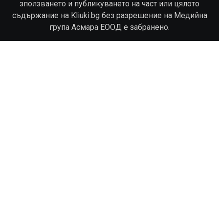
зползването и публикуването на част или цялото
съдържание на Kliuki.bg без разрешение на Медийна
група Асмара ЕООД е забранено.