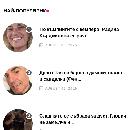
НАЙ-ПОПУЛЯРНИ
По къмпингите с кемпера! Радина
Кърджилова се разх...
AUGUST 05, 2026
Драго Чая се барна с дамски тоалет
и сандалки (Фен...
AUGUST 06, 2026
След като се събраха за дует, Глория
не замълча и...