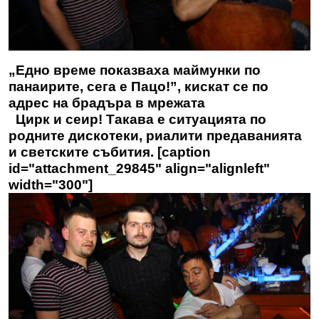
„Едно време показваха маймунки по
панаирите, сега е Пацо!”, кискат се по
адрес на брадъра в мрежата
Цирк и сеир! Такава е ситуацията по
родните дискотеки, риалити предаванията
и светските събития. [caption
id="attachment_29845" align="alignleft"
width="300"]