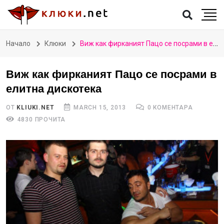
Начало
Клюки
Виж как фирканият Пацо се посрами в елитна дискотека
Виж как фирканият Пацо се посрами в
елитна дискотека
ОТ
KLIUKI.NET
MARCH 15, 2013
0 КОМЕНТАРА
4830 ПРОЧИТА