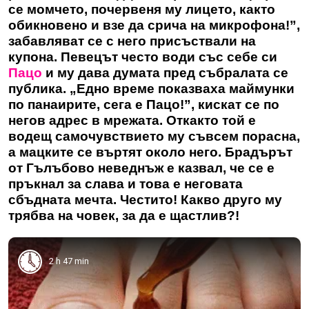
се момчето, почервеня му лицето, както
обикновено и взе да срича на микрофона!”,
забавляват се с него присъствали на
купона. Певецът често води със себе си
Пацо
и му дава думата пред събралата се
публика. „Едно време показваха маймунки
по панаирите, сега е Пацо!”, кискат се по
негов адрес в мрежата. Откакто той е
водещ самочувствието му съвсем порасна,
а мацките се въртят около него. Брадърът
от Гълъбово неведнъж е казвал, че се е
пръкнал за слава и това е неговата
сбъдната мечта. Честито! Какво друго му
трябва на човек, за да е щастлив?!
2 h 47 min