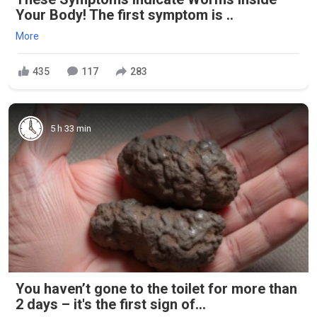
Your Body! The first symptom is ..
More
435
117
283
5 h 33 min
You haven’t gone to the toilet for more than
2 days – it's the first sign of...