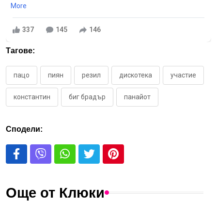
More
337
145
146
Тагове:
пацо
пиян
резил
дискотека
участие
константин
биг брадър
панайот
Сподели:
Още от Клюки