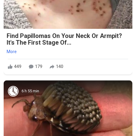
Find Papillomas On Your Neck Or Armpit?
It's The First Stage Of...
More
449
179
140
6 h 55 min