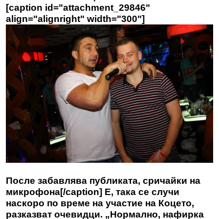
[caption id="attachment_29846"
align="alignright" width="300"]
После забавлява публиката, сричайки на
микрофона[/caption] Е, така се случи
наскоро по време на участие на Коцето,
разказват очевидци. „Нормално, нафирка