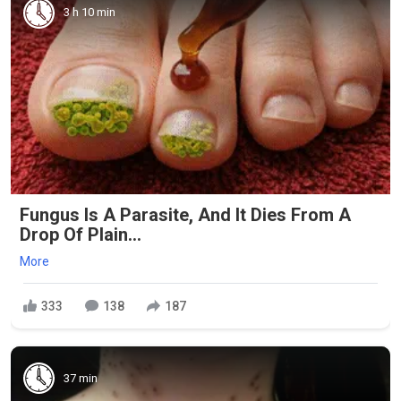
3 h 10 min
Fungus Is A Parasite, And It Dies From A
Drop Of Plain...
More
333
138
187
37 min