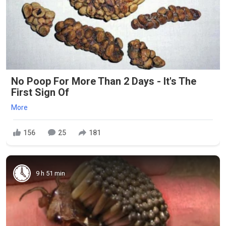
No Poop For More Than 2 Days - It's The
First Sign Of
More
156
25
181
9 h 51 min