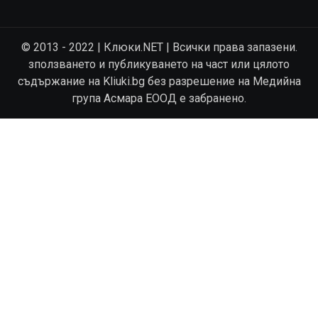
© 2013 - 2022 | Клюки.NET | Всички права запазени.
зползването и публикуването на част или цялото
съдържание на Kliuki.bg без разрешение на Медийна
група Асмара ЕООД е забранено.