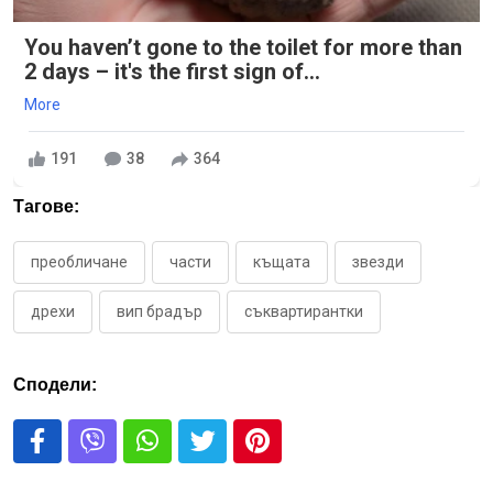
You haven’t gone to the toilet for more than
2 days – it's the first sign of...
More
191
38
364
Тагове:
преобличане
части
къщата
звезди
дрехи
вип брадър
съквартирантки
Сподели: