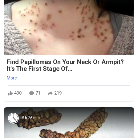
Find Papillomas On Your Neck Or Armpit?
It's The First Stage Of...
More
430
71
219
5 h 26 min