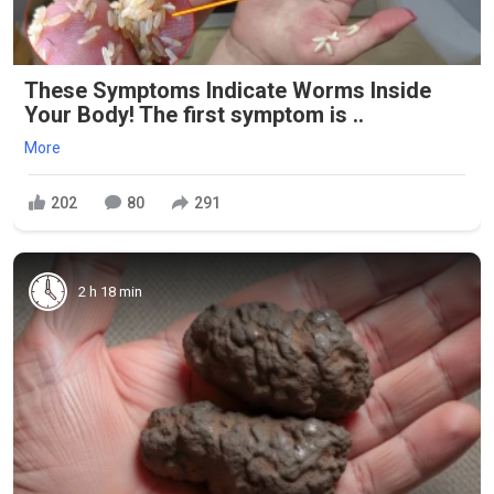
These Symptoms Indicate Worms Inside
Your Body! The first symptom is ..
More
202
80
291
2 h 18 min