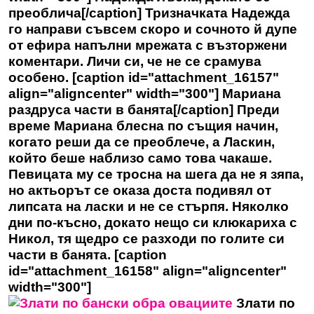
преоблича[/caption] Тризначката Надежда
го направи съвсем скоро и сочното й дупе
от ефира напълни мрежата с възторжени
коментари. Личи си, че не се срамува
особено. [caption id="attachment_16157"
align="aligncenter" width="300"] Мариана
раздруса части в банята[/caption] Преди
време
Мариана
блесна по същия начин,
когато реши да се преоблече, а Ласкин,
който беше наблизо само това чакаше.
Певицата му се тросна на шега да не я зяпа,
но актьорът се оказа доста подивял от
липсата на ласки и не се стърпя. Няколко
дни по-късно, докато нещо си клюкариха с
Никол, тя щедро се разходи по голите си
части в банята. [caption
id="attachment_16158" align="aligncenter"
width="300"]
Злати по