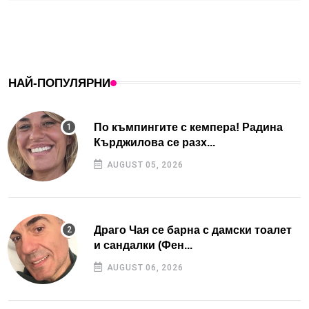
НАЙ-ПОПУЛЯРНИ
По къмпингите с кемпера! Радина
Кърджилова се разх...
AUGUST 05, 2026
Драго Чая се барна с дамски тоалет
и сандалки (Фен...
AUGUST 06, 2026