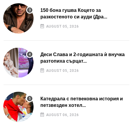
150 бона гушва Коцето за
разкостеното си ауди (Дра...
AUGUST 05, 2026
Деси Слава и 2-годишната ѝ внучка
разтопиха сърцат...
AUGUST 05, 2026
Катедрала с петвековна история и
петзвезден хотел...
AUGUST 06, 2026