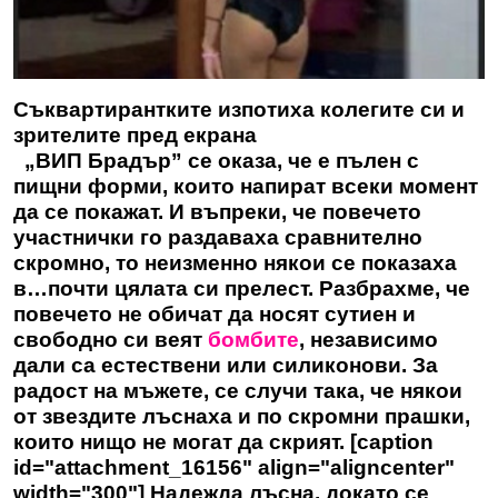
Съквартирантките изпотиха колегите си и
зрителите пред екрана
„ВИП Брадър” се оказа, че е пълен с
пищни форми, които напират всеки момент
да се покажат. И въпреки, че повечето
участнички го раздаваха сравнително
скромно, то неизменно някои се показаха
в…почти цялата си прелест. Разбрахме, че
повечето не обичат да носят сутиен и
свободно си веят
бомбите
, независимо
дали са естествени или силиконови. За
радост на мъжете, се случи така, че някои
от звездите лъснаха и по скромни прашки,
които нищо не могат да скрият. [caption
id="attachment_16156" align="aligncenter"
width="300"] Надежда лъсна, докато се