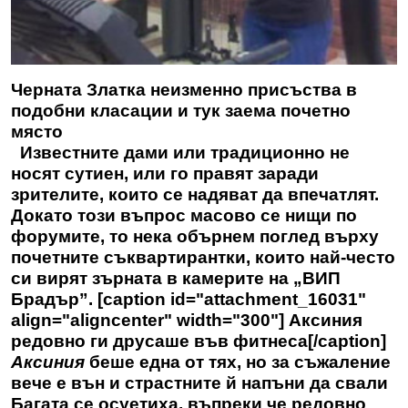
Черната Златка неизменно присъства в
подобни класации и тук заема почетно
място
Известните дами или традиционно не
носят сутиен, или го правят заради
зрителите, които се надяват да впечатлят.
Докато този въпрос масово се нищи по
форумите, то нека обърнем поглед върху
почетните съквартирантки, които най-често
си вирят зърната в камерите на „ВИП
Брадър”. [caption id="attachment_16031"
align="aligncenter" width="300"] Аксиния
редовно ги друсаше във фитнеса[/caption]
Аксиния
беше една от тях, но за съжаление
вече е вън и страстните й напъни да свали
Багата се осуетиха, въпреки че редовно