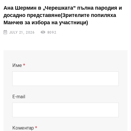
Ана Шермин в „Черешката” пълна пародия и
досадно представяне(Зрителите попиляха
Манчев за избора на участници)
JULY 21, 2026
8092
Име
*
E-mail
Коментар
*