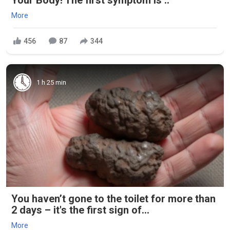
Your Body! The first symptom is ..
More
456
87
344
1 h 25 min
You haven’t gone to the toilet for more than
2 days – it's the first sign of...
More