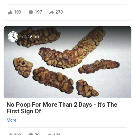
183
197
270
7 h 49 min
No Poop For More Than 2 Days - It's The
First Sign Of
More