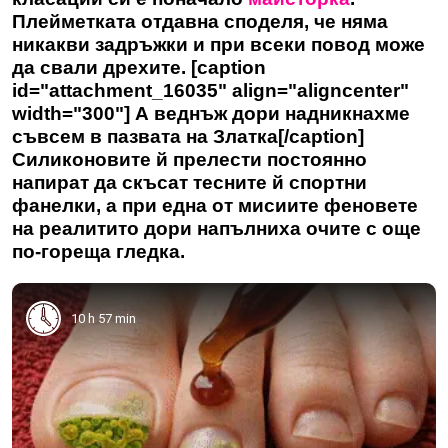
Плейметката отдавна споделя, че няма
никакви задръжки и при всеки повод може
да свали дрехите. [caption
id="attachment_16035" align="aligncenter"
width="300"] А веднъж дори надникнахме
съвсем в пазвата на Златка[/caption]
Силиконовите й прелести постоянно
напират да скъсат тесните й спортни
фанелки, а при една от мисиите феновете
на реалитито дори напълниха очите с още
по-гореща
гледка
.
10 h 57 min