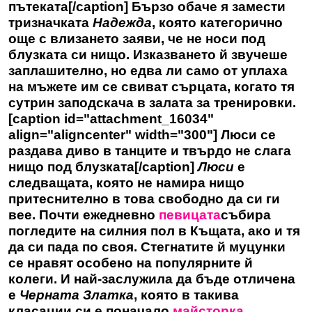
пътеката[/caption] Бързо обаче я замести
тризначката
Надежда
, която категорично
още с влизането заяви, че не носи под
блузката си нищо. Изказването й звучеше
заплашително, но едва ли само от уплаха
на мъжете им се свиват сърцата, когато тя
сутрин заподскача в залата за тренировки.
[caption id="attachment_16034"
align="aligncenter" width="300"] Люси се
раздава диво в танците и твърдо не слага
нищо под блузката[/caption]
Люси
е
следващата, която не намира нищо
притеснително в това свободно да си ги
вее. Почти ежедневно
певицата
събира
погледите на силния пол в Къщата, ако и тя
да си пада по своя. Стегнатите й муцунки
се нравят особено на популярните й
колеги. И най-заслужила да бъде отличена
е
Черната Златка
, която в такива
класации си е поначало
майсторка
.