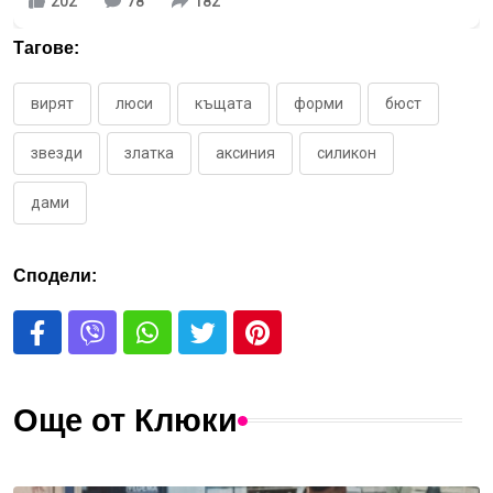
202
78
182
Тагове:
вирят
люси
къщата
форми
бюст
звезди
златка
аксиния
силикон
дами
Сподели:
Още от Клюки