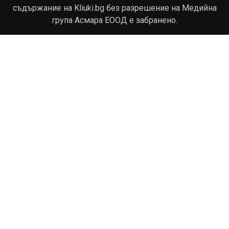
съдържание на Kliuki.bg без разрешение на Медийна
група Асмара ЕООД е забранено.