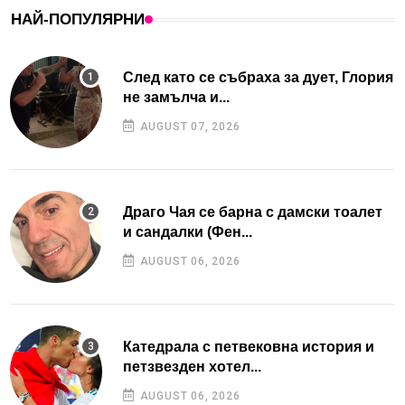
НАЙ-ПОПУЛЯРНИ
След като се събраха за дует, Глория
не замълча и...
AUGUST 07, 2026
Драго Чая се барна с дамски тоалет
и сандалки (Фен...
AUGUST 06, 2026
Катедрала с петвековна история и
петзвезден хотел...
AUGUST 06, 2026