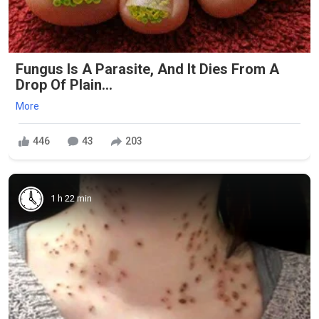
Fungus Is A Parasite, And It Dies From A
Drop Of Plain...
More
446
43
203
1 h 22 min