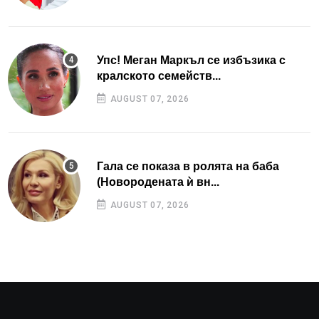
Упс! Меган Маркъл се избъзика с
кралското семейств...
AUGUST 07, 2026
Гала се показа в ролята на баба
(Новородената ѝ вн...
AUGUST 07, 2026