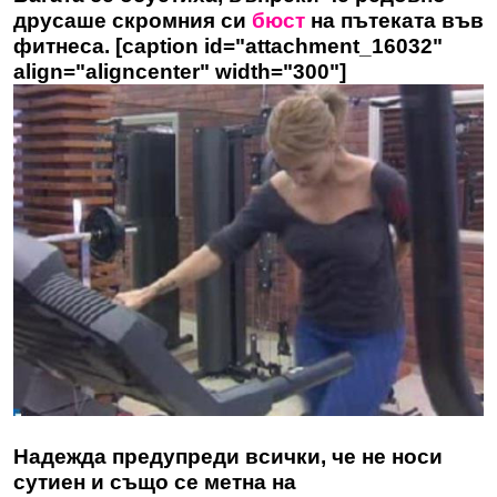
друсаше скромния си
бюст
на пътеката във
фитнеса. [caption id="attachment_16032"
align="aligncenter" width="300"]
Надежда предупреди всички, че не носи
сутиен и също се метна на