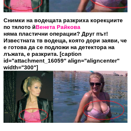
Снимки на водещата разкриха корекциите
по тялото й
Венета Райкова
няма пластични операции? Друг път!
Известната тв водеща, която дори заяви, че
е готова да се подложи на детектора на
лъжата, е разкрита. [caption
id="attachment_16059" align="aligncenter"
width="300"]