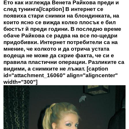
Ето как изглежда Венета Райкова преди и
след тунинга[/caption] В интернет се
появиха стари снимки на блондинката, на
които ясно се вижда колко плосък е бил
бюстът й преди години. В последно време
обаче Райкова се радва на все по-щедри
придобивки. Интернет потребители са на
мнение, че колкото и да отрича устата
водеща не може да скрие факта, че си е
правила пластични операции. Разликите са
видими, а снимките не лъжат. [caption
id="attachment_16060" align="aligncenter"
width="300"]