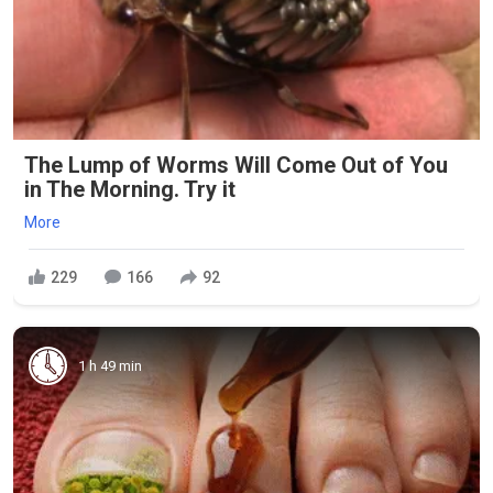
The Lump of Worms Will Come Out of You
in The Morning. Try it
More
229
166
92
1 h 49 min