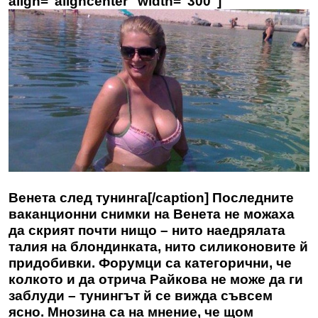
align="aligncenter" width="300"]
Венета след тунинга[/caption] Последните
ваканционни снимки на Венета не можаха
да скрият почти нищо – нито наедрялата
талия на блондинката, нито силиконовите й
придобивки. Форумци са категорични, че
колкото и да отрича Райкова не може да ги
заблуди – тунингът й се вижда съвсем
ясно. Мнозина са на мнение, че щом