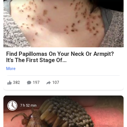
Find Papillomas On Your Neck Or Armpit?
It's The First Stage Of...
More
382
197
107
7 h 52 min