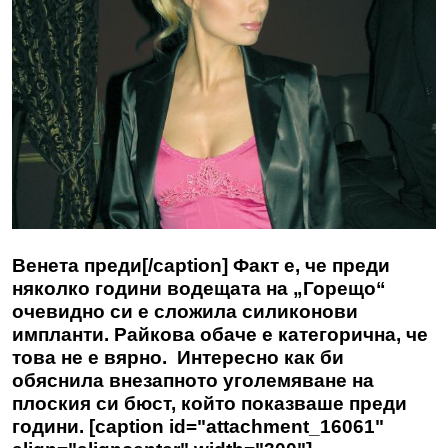
Венета преди[/caption] Факт е, че преди
няколко години водещата на „Горещо“
очевидно си е сложила силиконови
импланти. Райкова обаче е категорична, че
това не е вярно. Интересно как би
обяснила внезапното уголемяване на
плоския си бюст, който показваше преди
години. [caption id="attachment_16061"