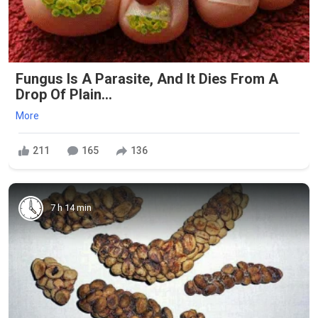
Fungus Is A Parasite, And It Dies From A
Drop Of Plain...
More
211
165
136
7 h 14 min