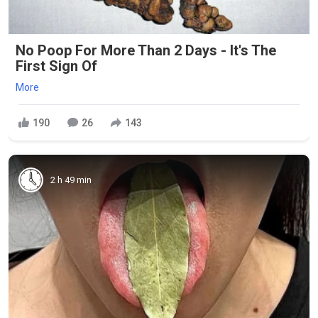
No Poop For More Than 2 Days - It's The
First Sign Of
More
190
26
143
2 h 49 min