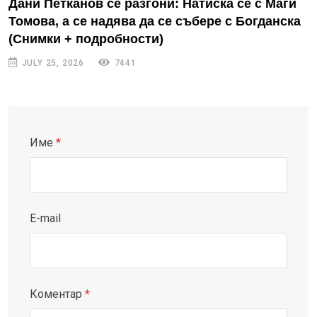
Дани Петканов се разгони: Натиска се с Маги
Томова, а се надява да се събере с Богданска
(Снимки + подробности)
JULY 25, 2026
7441
Име
*
E-mail
Коментар
*