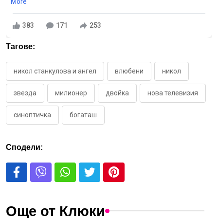
More
383
171
253
Тагове:
никол станкулова и ангел
влюбени
никол
звезда
милионер
двойка
нова телевизия
синоптичка
богаташ
Сподели:
Още от Клюки