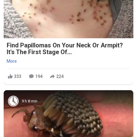
Find Papillomas On Your Neck Or Armpit?
It's The First Stage Of...
More
333
194
224
9 h 8 min