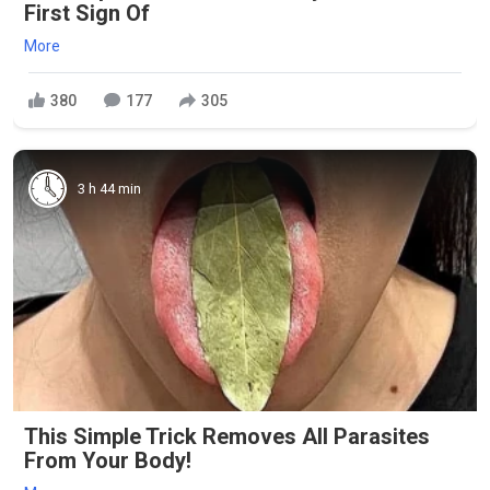
First Sign Of
More
380
177
305
3 h 44 min
This Simple Trick Removes All Parasites
From Your Body!