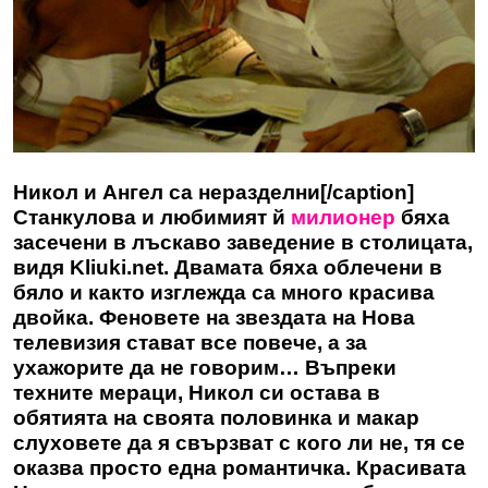
Никол и Ангел са неразделни[/caption]
Станкулова и любимият й
милионер
бяха
засечени в лъскаво заведение в столицата,
видя Kliuki.net. Двамата бяха облечени в
бяло и както изглежда са много красива
двойка. Феновете на звездата на Нова
телевизия стават все повече, а за
ухажорите да не говорим… Въпреки
техните мераци, Никол си остава в
обятията на своята половинка и макар
слуховете да я свързват с кого ли не, тя се
оказва просто една романтичка. Красивата