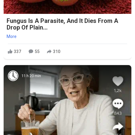
Fungus Is A Parasite, And It Dies From A
Drop Of Plain...
More
337
55
310
11 h 20 min