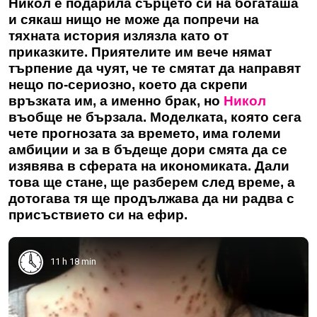
Никол е подарила сърцето си на богаташа
и сякаш нищо не може да попречи на
тяхната история излязла като от
приказките. Приятелите им вече нямат
търпение да чуят, че те смятат да направят
нещо по-сериозно, което да скрепи
връзката им, а именно брак, но
Никол
въобще не бързала. Моделката, която сега
чете прогнозата за времето, има големи
амбиции и за в бъдеще дори смята да се
изявява в сферата на икономиката. Дали
това ще стане, ще разберем след време, а
дотогава тя ще продължава да ни радва с
присъствието си на ефир.
11 h 18 min