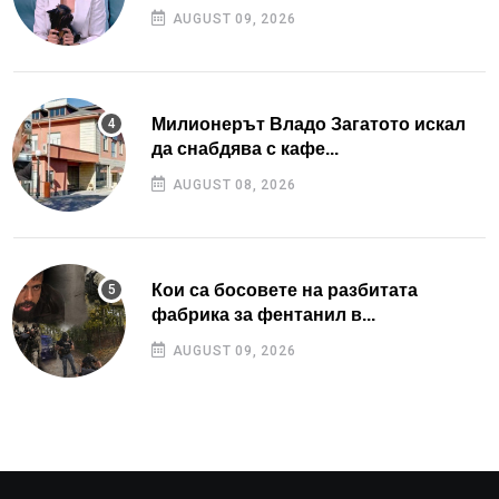
AUGUST 09, 2026
Милионерът Владо Загатото искал
да снабдява с кафе...
AUGUST 08, 2026
Кои са босовете на разбитата
фабрика за фентанил в...
AUGUST 09, 2026