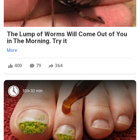
The Lump of Worms Will Come Out of You
in The Morning. Try it
More
400
79
364
10 h 32 min