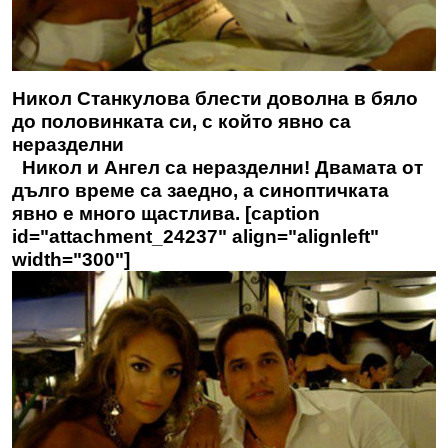
Никол Станкулова блести доволна в бяло
до половинката си, с който явно са
неразделни
Никол и Ангел са неразделни! Двамата от
дълго време са заедно, а синоптичката
явно е много щастлива. [caption
id="attachment_24237" align="alignleft"
width="300"]