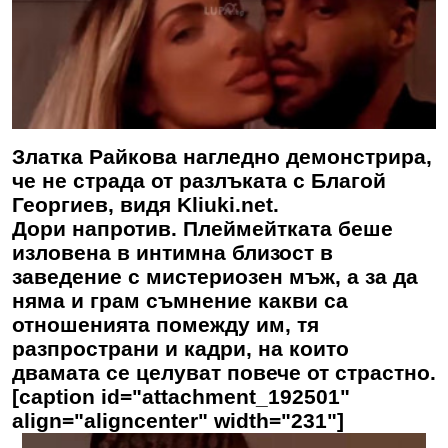
Златка Райкова нагледно демонстрира,
че не страда от разлъката с Благой
Георгиев, видя Kliuki.net.
Дори напротив. Плеймейтката беше
изловена в интимна близост в
заведение с мистериозен мъж, а за да
няма и грам съмнение какви са
отношенията помежду им, тя
разпространи и кадри, на които
двамата се целуват повече от страстно.
[caption id="attachment_192501"
align="aligncenter" width="231"]