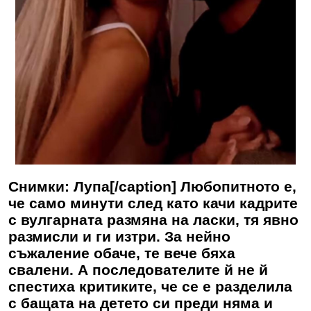
Снимки: Лупа[/caption] Любопитното е,
че само минути след като качи кадрите
с вулгарната размяна на ласки, тя явно
размисли и ги изтри. За нейно
съжаление обаче, те вече бяха
свалени. А последователите й не й
спестиха критиките, че се е разделила
с бащата на детето си преди няма и