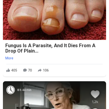
Fungus Is A Parasite, And It Dies From A
Drop Of Plain...
More
405
70
106
8 h 44 min