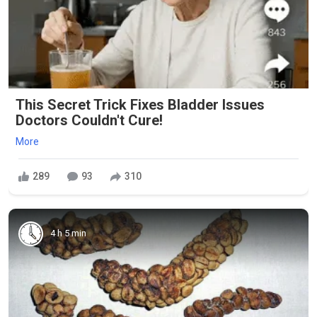
This Secret Trick Fixes Bladder Issues
Doctors Couldn't Cure!
More
289
93
310
4 h 5 min