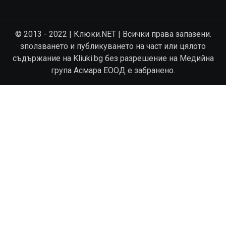
© 2013 - 2022 | Клюки.NET | Всички права запазени.
зползването и публикуването на част или цялото
съдържание на Kliuki.bg без разрешение на Медийна
група Асмара ЕООД е забранено.