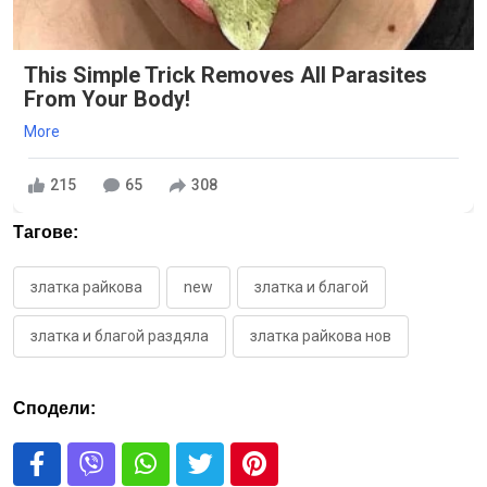
This Simple Trick Removes All Parasites
From Your Body!
More
215
65
308
Тагове:
златка райкова
new
златка и благой
златка и благой раздяла
златка райкова нов
Сподели: