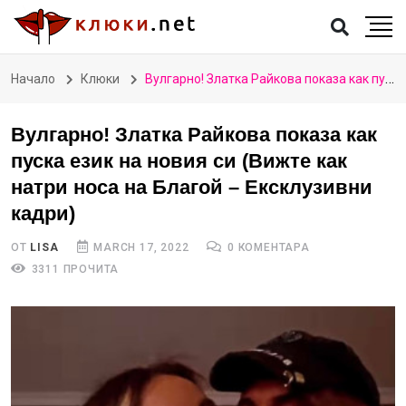
Начало
Клюки
Вулгарно! Златка Райкова показа как пуска език на новия си (Вижте как натри носа на Благой – Ексклузивни кадри)
Вулгарно! Златка Райкова показа как
пуска език на новия си (Вижте как
натри носа на Благой – Ексклузивни
кадри)
ОТ
LISA
MARCH 17, 2022
0 КОМЕНТАРА
3311 ПРОЧИТА