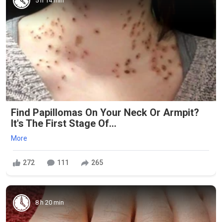
5 h 14 min
Find Papillomas On Your Neck Or Armpit?
It's The First Stage Of...
More
272
111
265
8 h 20 min