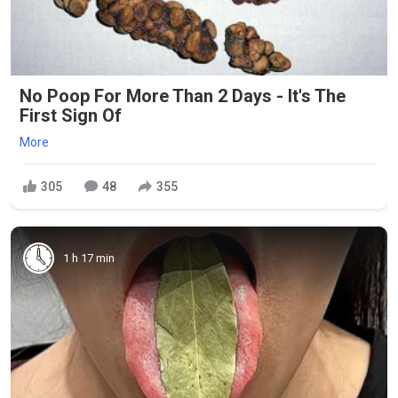
No Poop For More Than 2 Days - It's The
First Sign Of
More
305
48
355
1 h 17 min