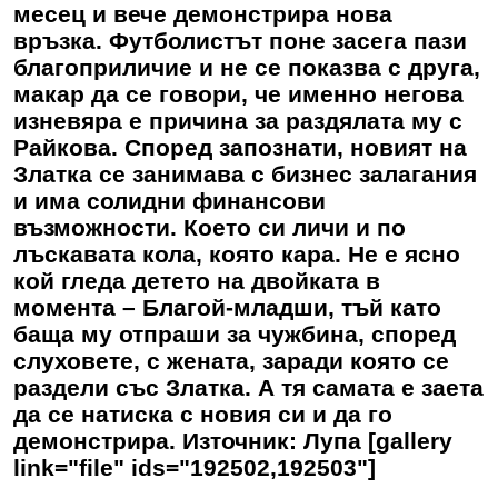
месец и вече демонстрира нова
връзка. Футболистът поне засега пази
благоприличие и не се показва с друга,
макар да се говори, че именно негова
изневяра е причина за раздялата му с
Райкова. Според запознати, новият на
Златка се занимава с бизнес залагания
и има солидни финансови
възможности. Което си личи и по
лъскавата кола, която кара. Не е ясно
кой гледа детето на двойката в
момента – Благой-младши, тъй като
баща му отпраши за чужбина, според
слуховете, с жената, заради която се
раздели със Златка. А тя самата е заета
да се натиска с новия си и да го
демонстрира. Източник: Лупа [gallery
link="file" ids="192502,192503"]