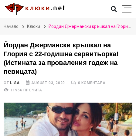
Начало
Клюки
Йордан Джермански кръшкал на Глория с 22-годишна сервитьорка! (Истината за проваления годеж на певицата)
Йордан Джермански кръшкал на
Глория с 22-годишна сервитьорка!
(Истината за проваления годеж на
певицата)
ОТ
LISA
AUGUST 03, 2020
0 КОМЕНТАРА
11956 ПРОЧИТА