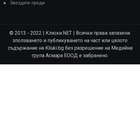
Звездите преди
© 2013 - 2022 | Клюки.NET | Всички права запазени.
зползването и публикуването на част или цялото
съдържание на Kliuki.bg без разрешение на Медийна
група Асмара ЕООД е забранено.