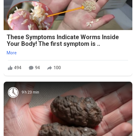
These Symptoms Indicate Worms Inside
Your Body! The first symptom is ..
More
494
94
100
9 h 23 min