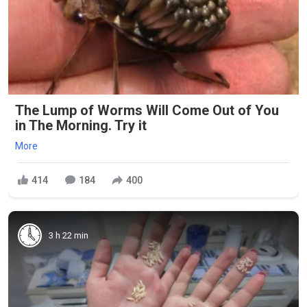
The Lump of Worms Will Come Out of You
in The Morning. Try it
More
414
184
400
3 h 22 min