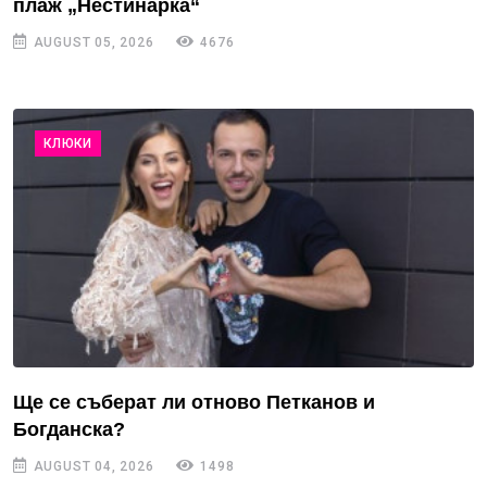
плаж „Нестинарка“
AUGUST 05, 2026
4676
КЛЮКИ
Ще се съберат ли отново Петканов и
Богданска?
AUGUST 04, 2026
1498