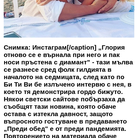
Снимка: Инстаграм[/caption] „Глория
отново се е върнала при него и пак
носи пръстена с диамант” - тази мълва
се разнесе сред фолк гилдията в
началото на седмицата, след като по
Би Ти Ви бе излъчено интервю с нея, в
което тя демонстрира гордо бижуто.
Някои светски сайтове побързаха да
съобщят тази новина, която обаче
остава с изтекла давност, защото
въпросното гостуване в предаването
„Преди обед" е от преди пандемията.
Повторението на материала обаче