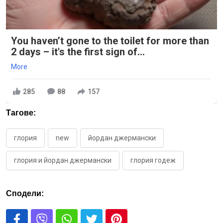
You haven’t gone to the toilet for more than
2 days – it's the first sign of...
More
285
88
157
Тагове:
глория
new
йордан джермански
глория и йордан джермански
глория годеж
Сподели: