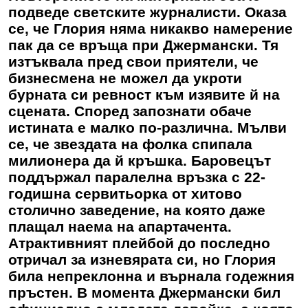
подведе светските журналисти. Оказа
се, че Глория няма никакво намерение
пак да се връща при Джермански. Тя
изтъквала пред свои приятели, че
бизнесмена не можел да укроти
бурната си ревност към изявите й на
сцената. Според запознати обаче
истината е малко по-различна. Мълви
се, че звездата на фолка спипала
милионера да й кръшка. Баровецът
поддържал паралелна връзка с 22-
годишна сервитьорка от хитово
столично заведение, на която даже
плащал наема на апартачента.
Атрактивният плейбой до последно
отричал за изневярата си, но Глория
била непреклонна и върнала годежния
пръстен. В момента Джермански бил