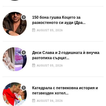
150 бона гушва Коцето за
разкостеното си ауди (Дра...
AUGUST 05, 2026
Деси Слава и 2-годишната ѝ внучка
разтопиха сърцат...
AUGUST 05, 2026
Катедрала с петвековна история и
петзвезден хотел...
AUGUST 06, 2026