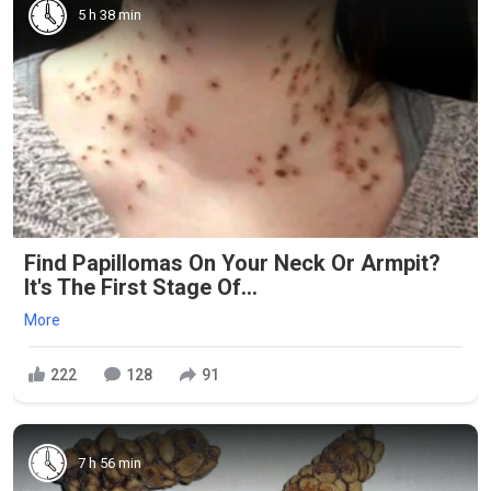
5 h 38 min
Find Papillomas On Your Neck Or Armpit?
It's The First Stage Of...
More
222
128
91
7 h 56 min