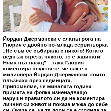
Йордан Джермански е слагал рога на
Глория с двойно по-млада сервитьорка
„Не съм се събирала с никого! Когато
веднъж отрежа някого, то е завинаги!
Няма път назад” – така Глория
коментира слуховете, че пак е с
милионера Йордан Джермански, които
плъзнаха през седмицата.
Припомняме, че миналата година
примата на фолка изненадващо
наруши правилото си да не коментира
личния си живот и показа мъжа до себе
си. Оказа се, че тя дори се е сгодила за