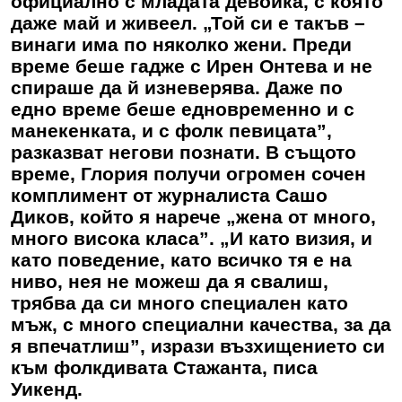
официално с младата девойка, с която
даже май и живеел. „Той си е такъв –
винаги има по няколко жени. Преди
време беше гадже с Ирен Онтева и не
спираше да й изневерява. Даже по
едно време беше едновременно и с
манекенката, и с фолк певицата”,
разказват негови познати. В същото
време, Глория получи огромен сочен
комплимент от журналиста Сашо
Диков, който я нарече „жена от много,
много висока класа”. „И като визия, и
като поведение, като всичко тя е на
ниво, нея не можеш да я свалиш,
трябва да си много специален като
мъж, с много специални качества, за да
я впечатлиш”, изрази възхищението си
към фолкдивата Стажанта, писа
Уикенд.