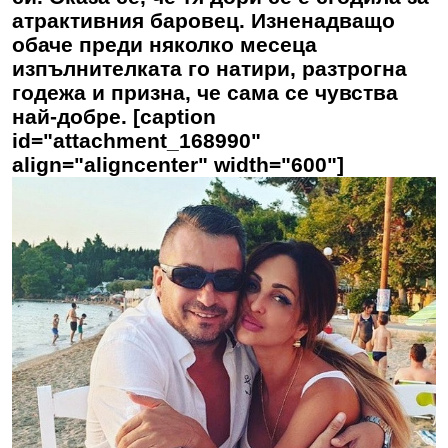
атрактивния баровец. Изненадващо
обаче преди няколко месеца
изпълнителката го натири, разтрогна
годежа и призна, че сама се чувства
най-добре. [caption
id="attachment_168990"
align="aligncenter" width="600"]