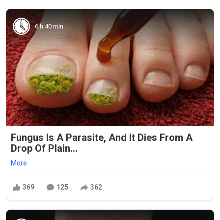
6 h 40 min
Fungus Is A Parasite, And It Dies From A
Drop Of Plain...
More
369
125
362