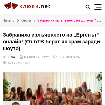
Начало
Клюки
Забраниха излъчването на „Ергенът“ онлайн! (От бТВ берат як срам заради шоуто)
Забраниха излъчването на „Ергенът“
онлайн! (От бТВ берат як срам заради
шоуто)
ОТ
LISA
MARCH 14, 2022
0 КОМЕНТАРА
5369 ПРОЧИТА