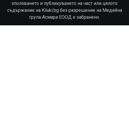
зползването и публикуването на част или цялото
съдържание на Kliuki.bg без разрешение на Медийна
група Асмара ЕООД е забранено.