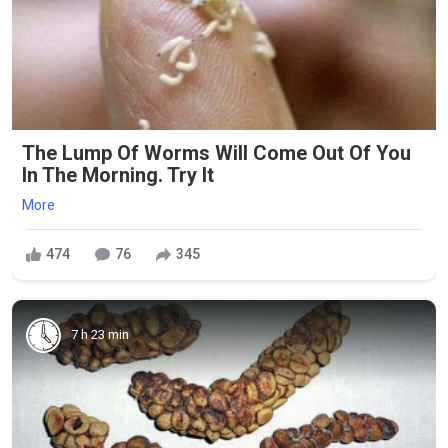
The Lump Of Worms Will Come Out Of You
In The Morning. Try It
More
474
76
345
7 h 23 min