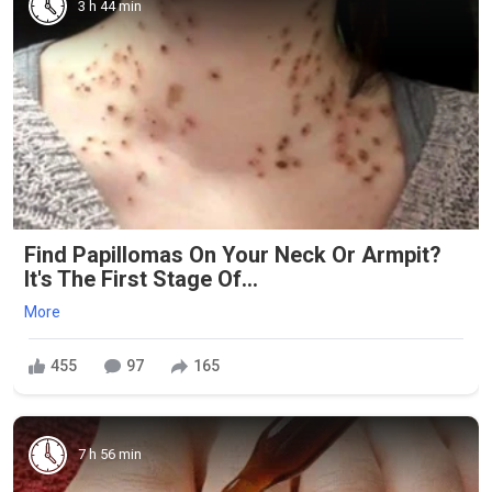
3 h 44 min
Find Papillomas On Your Neck Or Armpit?
It's The First Stage Of...
More
455
97
165
7 h 56 min