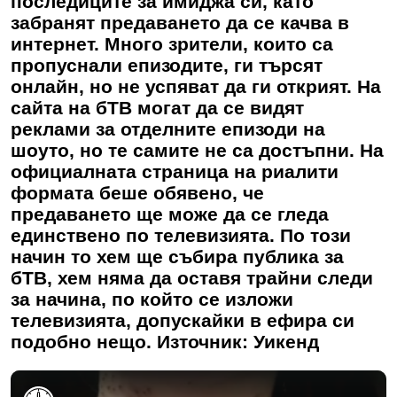
последиците за имиджа си, като
забранят предаването да се качва в
интернет. Много зрители, които са
пропуснали епизодите, ги търсят
онлайн, но не успяват да ги открият. На
сайта на бТВ могат да се видят
реклами за отделните епизоди на
шоуто, но те самите не са достъпни. На
официалната страница на риалити
формата беше обявено, че
предаването ще може да се гледа
единствено по телевизията. По този
начин то хем ще събира публика за
бТВ, хем няма да оставя трайни следи
за начина, по който се изложи
телевизията, допускайки в ефира си
подобно нещо. Източник: Уикенд