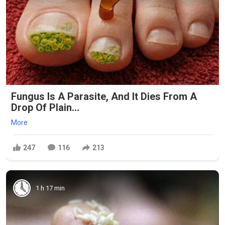
Fungus Is A Parasite, And It Dies From A
Drop Of Plain...
More
247
116
213
1 h 17 min