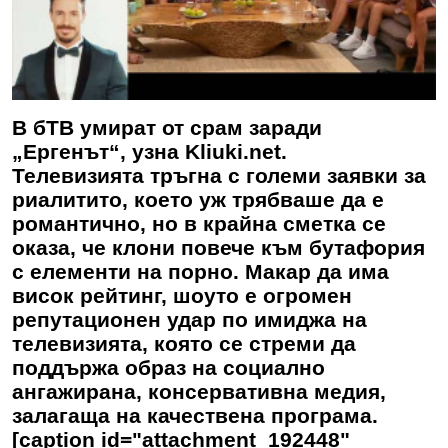
В бТВ умират от срам заради
„Ергенът“, узна Kliuki.net.
Телевизията тръгна с големи заявки за
риалитито, което уж трябваше да е
романтично, но в крайна сметка се
оказа, че клони повече към бутафория
с елементи на порно. Макар да има
висок рейтинг, шоуто е огромен
репутационен удар по имиджа на
телевизията, която се стреми да
поддържа образ на социално
ангажирана, консервативна медия,
залагаща на качествена програма.
[caption id="attachment_192448"