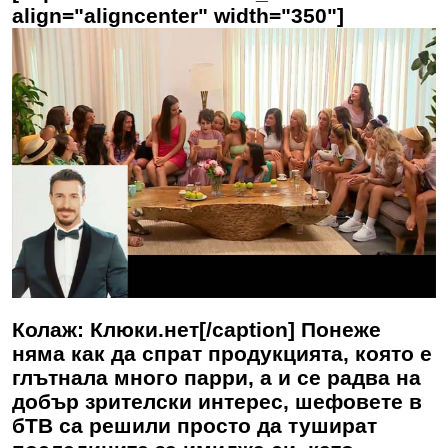
align="aligncenter" width="350"]
Колаж: Клюки.нет[/caption] Понеже
няма как да спрат продукцията, която е
глътнала много парри, а и се радва на
добър зрителски интерес, шефовете в
бТВ са решили просто да тушират