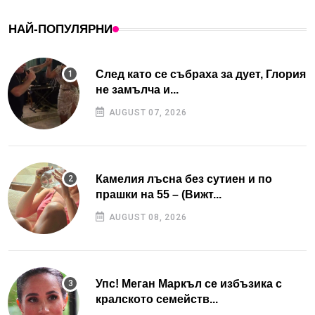
НАЙ-ПОПУЛЯРНИ
След като се събраха за дует, Глория
не замълча и...
AUGUST 07, 2026
Камелия лъсна без сутиен и по
прашки на 55 – (Вижт...
AUGUST 08, 2026
Упс! Меган Маркъл се избъзика с
кралското семейств...