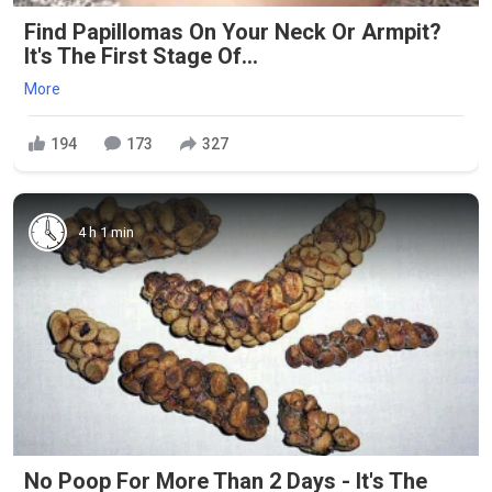
Find Papillomas On Your Neck Or Armpit?
It's The First Stage Of...
More
194
173
327
4 h 1 min
No Poop For More Than 2 Days - It's The