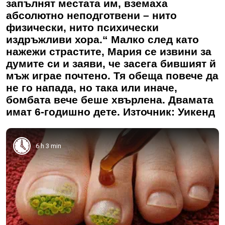
запълнят местата им, вземаха
абсолютно неподготвени – нито
физически, нито психически
издръжливи хора.“ Малко след като
нажежи страстите, Мария се извини за
думите си и заяви, че засега бившият й
мъж играе почтено. Тя обеща повече да
не го напада, но така или иначе,
бомбата вече беше хвърлена. Двамата
имат 6-годишно дете. Източник: Уикенд
6 h 3 min