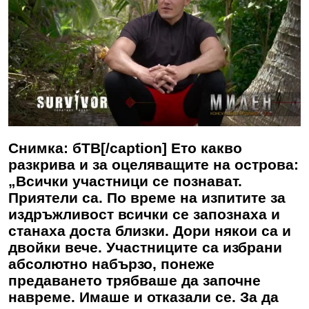
Снимка: бТВ[/caption] Ето какво
разкрива и за оцеляващите на острова:
„Всички участници се познават.
Приятели са. По време на изпитите за
издръжливост всички се запознаха и
станаха доста близки. Дори някои са и
двойки вече. Участниците са избрани
абсолютно набързо, понеже
предаването трябваше да започне
навреме. Имаше и отказали се. За да