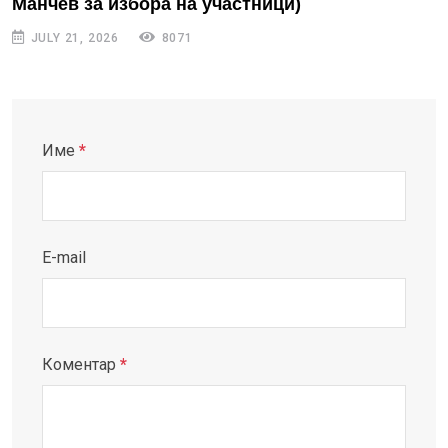
Манчев за избора на участници)
JULY 21, 2026
8071
Име
*
E-mail
Коментар
*