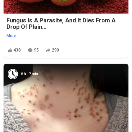
Fungus Is A Parasite, And It Dies From A
Drop Of Plain...
More
438
95
299
8 h 17 min