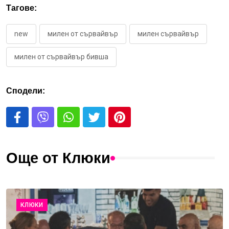
Тагове:
new
милен от сървайвър
милен сървайвър
милен от сървайвър бивша
Сподели:
Още от Клюки
КЛЮКИ