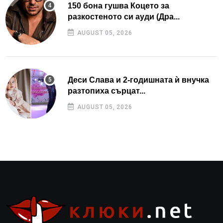
150 бона гушва Коцето за
разкостеното си ауди (Дра...
AUGUST 05, 2026
Деси Слава и 2-годишната ѝ внучка
разтопиха сърцат...
AUGUST 05, 2026