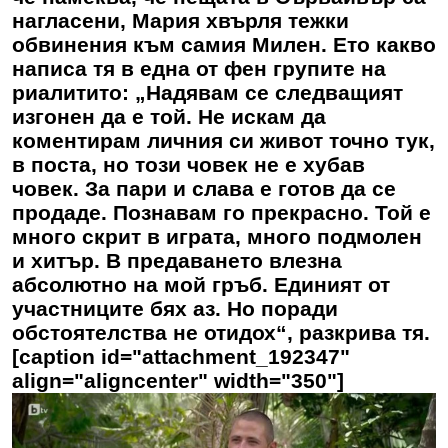
нагласени, Мария хвърля тежки
обвинения към самия Милен. Ето какво
написа тя в една от фен групите на
риалитито: „Надявам се следващият
изгонен да е той. Не искам да
коментирам личния си живот точно тук,
в поста, но този човек не е хубав
човек. За пари и слава е готов да се
продаде. Познавам го прекрасно. Той е
много скрит в играта, много подмолен
и хитър. В предаването влезна
абсолютно на мой гръб. Единият от
участниците бях аз. Но поради
обстоятелства не отидох“, разкрива тя.
[caption id="attachment_192347"
align="aligncenter" width="350"]