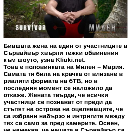
Бившата жена на един от участниците в
Сървайвър хвърли тежки обвинения
към шоуто, узна Kliuki.net.
Това е половинката на Милен – Мария.
Самата тя била на крачка от влизане в
риалити формата на бТВ, но в
последния момент се наложило да
откаже. Жената твърди, че всички
участници се познават от преди да
стъпят на острова на оцеляващите, че
са избрани набързо и интригите между
тях са само за пред камерите. Освен,
че намеква, че нещата в Сървайвър са