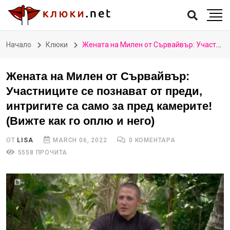
Начало
Клюки
Жената на Милен от Сървайвър: Участниците се познават от преди, интригите са само за пред камерите! (Вижте как го оплю и него)
Жената на Милен от Сървайвър:
Участниците се познават от преди,
интригите са само за пред камерите!
(Вижте как го оплю и него)
ОТ
LISA
MARCH 06, 2022
0 КОМЕНТАРА
5558 ПРОЧИТА