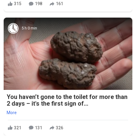
315
198
161
5 h 0 min
You haven’t gone to the toilet for more than
2 days – it's the first sign of...
More
321
131
326