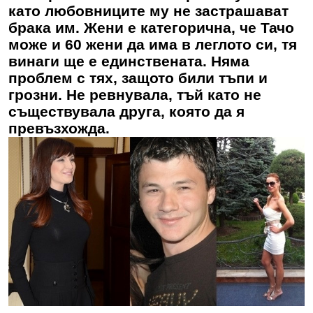
като любовниците му не застрашават
брака им. Жени е категорична, че Тачо
може и 60 жени да има в леглото си, тя
винаги ще е единствената. Няма
проблем с тях, защото били тъпи и
грозни. Не ревнувала, тъй като не
съществувала друга, която да я
превъзхожда.