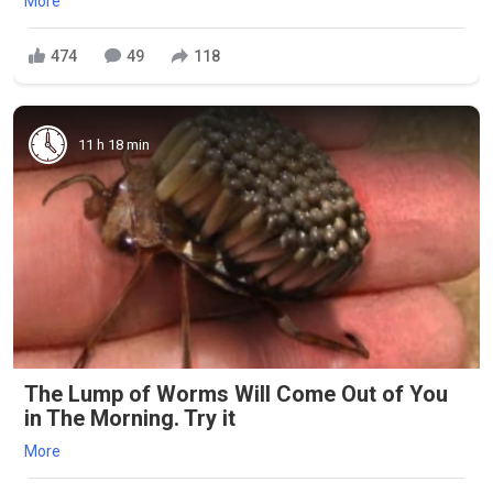
More
474
49
118
11 h 18 min
The Lump of Worms Will Come Out of You
in The Morning. Try it
More