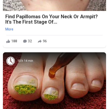
Find Papillomas On Your Neck Or Armpit?
It's The First Stage Of...
More
188
32
96
10 h 14 min