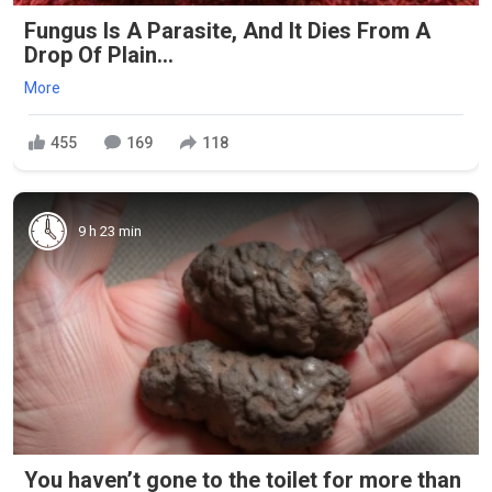
Fungus Is A Parasite, And It Dies From A
Drop Of Plain...
More
455
169
118
9 h 23 min
You haven’t gone to the toilet for more than