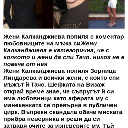
Жени Калканджиева попиля с коментар
любовниците на мъжа си
Жени
Калканджиева е категорична, че с
колкото и жени да спи Тачо, никоя не е
повече от нея
Жени Калканджиева попиля Зорница
Линдарева и всички жени, с които спи
мъжът й Тачо. Шефката на Визаж
открай време знае, че съпругът й си
има любовници като аферата му с
манекенката се превърна в публичен
цирк. Въпреки скандала обаче миската
прибра неверника и реши да си
затваря очите за изневерите му. Тъй