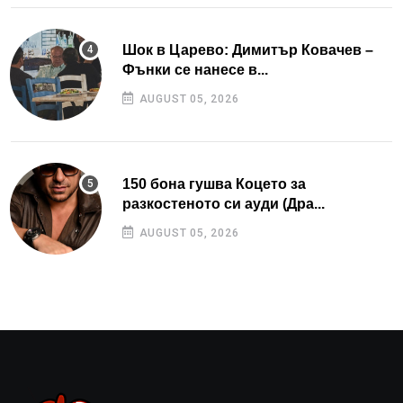
Шок в Царево: Димитър Ковачев –
Фънки се нанесе в...
AUGUST 05, 2026
150 бона гушва Коцето за
разкостеното си ауди (Дра...
AUGUST 05, 2026