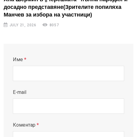
досадно представяне(Зрителите попиляха
Манчев за избора на участници)
JULY 21, 2026
8057
Име
*
E-mail
Коментар
*