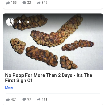
155
32
345
9 h 4 min
No Poop For More Than 2 Days - It's The
First Sign Of
More
421
97
111