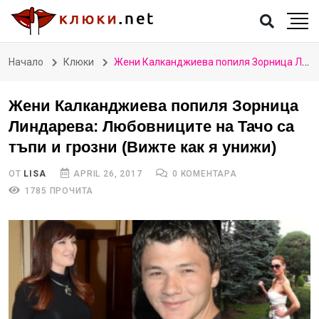
Начало
Клюки
Жени Калканджиева попиля Зорница Линдарева: Любовниците на Тачо са тъпи и грозни (Вижте как я унижи)
Жени Калканджиева попиля Зорница
Линдарева: Любовниците на Тачо са
тъпи и грозни (Вижте как я унижи)
ОТ
LISA
APRIL 26, 2017
0 КОМЕНТАРА
1785 ПРОЧИТА