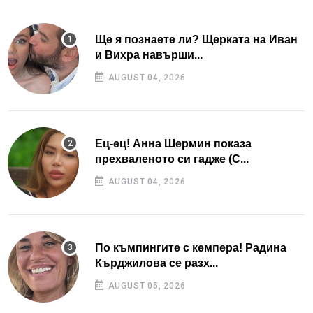
Ще я познаете ли? Щерката на Иван
и Вихра навърши...
AUGUST 04, 2026
Ец-ец! Анна Шермин показа
прехваленото си гадже (С...
AUGUST 04, 2026
По къмпингите с кемпера! Радина
Кърджилова се разх...
AUGUST 05, 2026