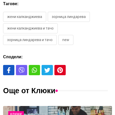
Тагове:
жени калканджиева
зорница линдарева
жени калканджиева и тачо
зорница линдарева и тачо
new
Сподели:
Още от Клюки
КЛЮКИ