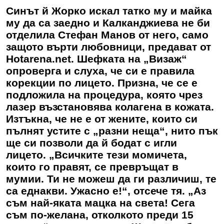
Синът й Жорко искал татко му и майка
му да са заедно и Калканджиева не би
отделила Стефан Манов от него, само
защото върти любовници, предават от
Hotarena.net. Шефката на „Визаж“
опроверга и слуха, че си е правила
корекции по лицето. Призна, че се е
подложила на процедура, която чрез
лазер възстановява колагена в кожата.
Изтъкна, че не е от жените, които си
пълнят устите с „разни неща“, нито пък
ще си позволи да й бодат с игли
лицето. „Всичките тези момичета,
които го правят, се превръщат в
мумии. Ти не можеш да ги различиш, те
са еднакви. Ужасно е!“, отсече тя. „Аз
съм най-яката мацка на света! Сега
съм по-желана, отколкото преди 15