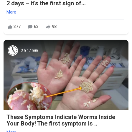
2 days – it's the first sign of...
More
377
63
98
3 h 17 min
These Symptoms Indicate Worms Inside
Your Body! The first symptom is ..