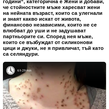
години“, категорична е Жени и добави,
че стойностните мъже харесват жени
на нейната възраст, които са улегнали
и знаят какво искат от живота,
финансово независими, които не се
влюбват до уши и не задушават
партньорите си. Според нея мъже,
които се възбуждат от силиконови
цици и джуки, не я привличат, тъй като
са селяндури.
6 h 29 min