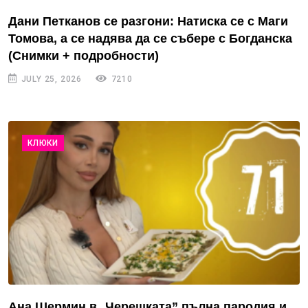
Дани Петканов се разгони: Натиска се с Маги
Томова, а се надява да се събере с Богданска
(Снимки + подробности)
JULY 25, 2026
7210
КЛЮКИ
Ана Шермин в „Черешката” пълна пародия и