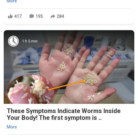
More
417
195
284
1 h 5 min
These Symptoms Indicate Worms Inside
Your Body! The first symptom is ..
More