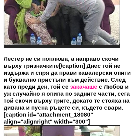
Лестер не си поплюва, а направо скочи
върху тризначките[/caption] Днес той не
издържа и спря да прави кавалерски опити
и буквално пристъпи към действие. След
като преди ден, той се
закачаше
с Любов и
уж случайно я опипа по задните части, сега
той скочи върху трите, докато те стояха на
дивана и пусна ръцете си, където свари.
[caption id="attachment_18080"
align="alignright" width="300"]