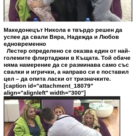
Македонецът Никола е твърдо решен да
успее да свали Вяра, Надежда и Любов
едновременно
Лестер определено се оказва един от най-
големите флиртаджии в Къщата. Той обаче
няма намерение да се разминава само със
свалки и игрички, а направо си е поставил
цел – да опита ласки от тризначките.
[caption id="attachment_18079"
align="alignleft" width="300"]