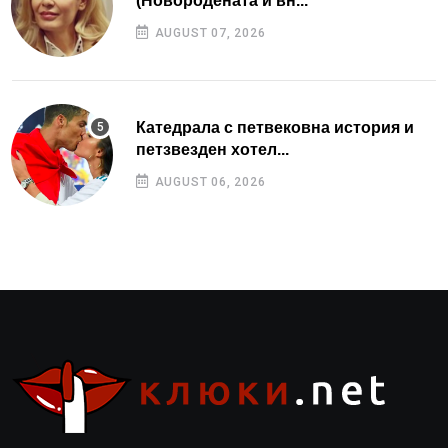
(Новородената ѝ вн...
AUGUST 07, 2026
Катедрала с петвековна история и
петзвезден хотел...
AUGUST 06, 2026