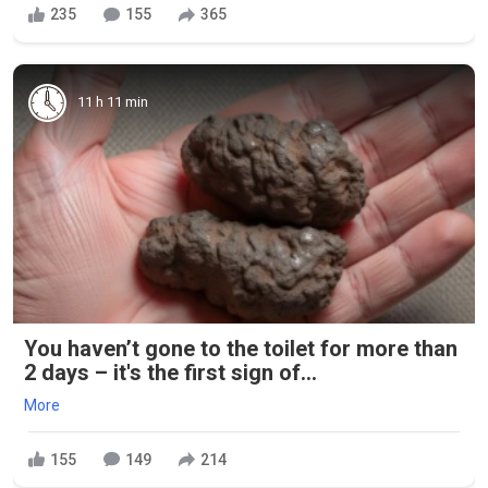
235
155
365
11 h 11 min
You haven’t gone to the toilet for more than
2 days – it's the first sign of...
More
155
149
214