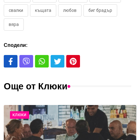
свалки
къщата
любов
биг брадър
вяра
Сподели:
Още от Клюки
КЛЮКИ