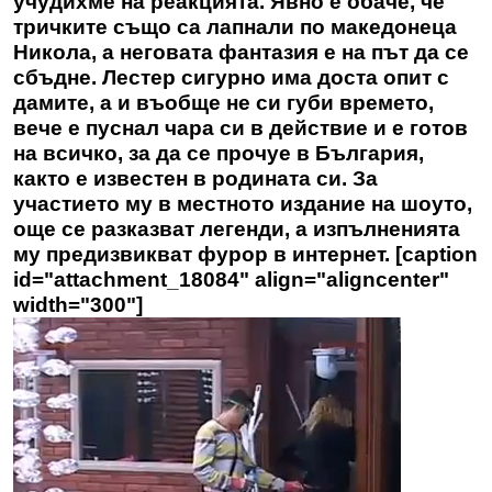
учудихме на реакцията. Явно е обаче, че
тричките също са лапнали по македонеца
Никола, а неговата фантазия е на път да се
сбъдне. Лестер сигурно има доста опит с
дамите, а и въобще не си губи времето,
вече е пуснал чара си в действие и е готов
на всичко, за да се прочуе в България,
както е известен в родината си. За
участието му в местното издание на шоуто,
още се разказват легенди, а изпълненията
му предизвикват фурор в интернет. [caption
id="attachment_18084" align="aligncenter"
width="300"]