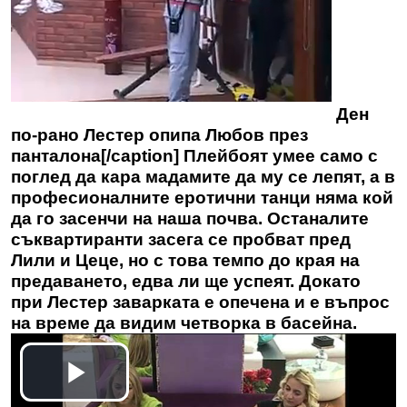
Ден
по-рано Лестер опипа Любов през
панталона[/caption] Плейбоят умее само с
поглед да кара мадамите да му се лепят, а в
професионалните еротични танци няма кой
да го засенчи на наша почва. Останалите
съквартиранти засега се пробват пред
Лили и
Цеце
, но с това темпо до края на
предаването, едва ли ще успеят. Докато
при Лестер заварката е опечена и е въпрос
на време да видим четворка в басейна.