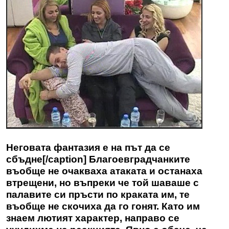
Неговата фантазия е на път да се
сбъдне[/caption] Благоевградчанките
въобще не очакваха атаката и останаха
втрещени, но въпреки че той шаваше с
палавите си пръсти по краката им, те
въобще не скочиха да го гонят. Като им
знаем лютият характер, направо се