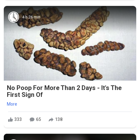
4 h 26 min
No Poop For More Than 2 Days - It's The
First Sign Of
More
333
65
138