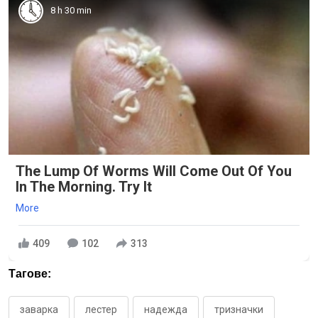
8 h 30 min
The Lump Of Worms Will Come Out Of You
In The Morning. Try It
More
409
102
313
Тагове:
заварка
лестер
надежда
тризначки