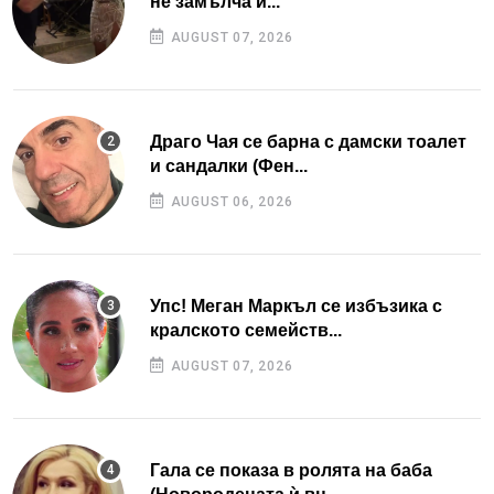
не замълча и...
AUGUST 07, 2026
Драго Чая се барна с дамски тоалет
и сандалки (Фен...
AUGUST 06, 2026
Упс! Меган Маркъл се избъзика с
кралското семейств...
AUGUST 07, 2026
Гала се показа в ролята на баба